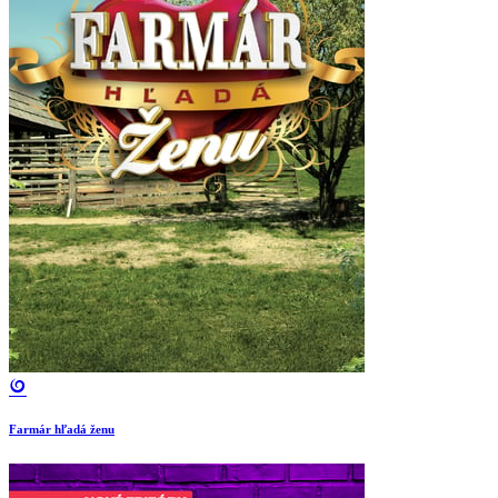
Farmár hľadá ženu