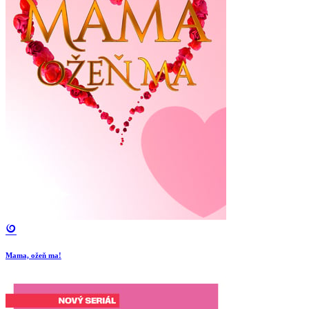
Mama, ožeň ma!