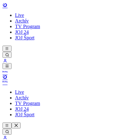
Live
Archív
TV Program
JOJ 24
JOJ Šport
Live
Archív
TV Program
JOJ 24
JOJ Šport