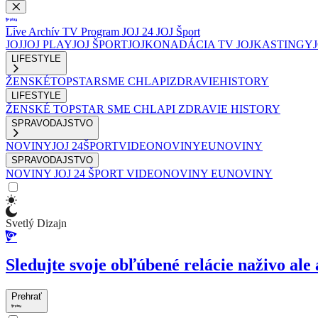
Live
Archív
TV Program
JOJ 24
JOJ Šport
JOJ
JOJ PLAY
JOJ ŠPORT
JOJKO
NADÁCIA TV JOJ
KASTINGY
LIFESTYLE
ŽENSKÉ
TOPSTAR
SME CHLAPI
ZDRAVIE
HISTORY
LIFESTYLE
ŽENSKÉ
TOPSTAR
SME CHLAPI
ZDRAVIE
HISTORY
SPRAVODAJSTVO
NOVINY
JOJ 24
ŠPORT
VIDEONOVINY
EUNOVINY
SPRAVODAJSTVO
NOVINY
JOJ 24
ŠPORT
VIDEONOVINY
EUNOVINY
Svetlý Dizajn
Sledujte svoje obľúbené relácie naživo ale 
Prehrať