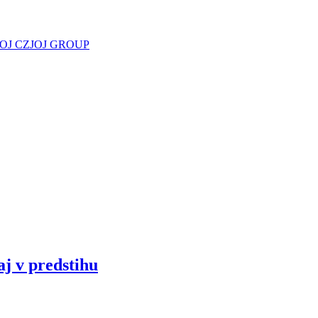
JOJ CZ
JOJ GROUP
aj v predstihu