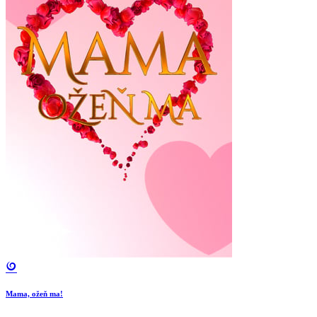
Mama, ožeň ma!