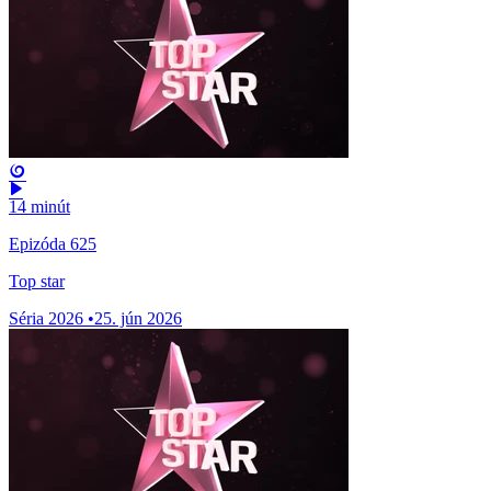
14 minút
Epizóda 625
Top star
Séria 2026
•
25. jún 2026