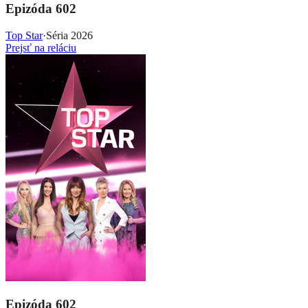
Epizóda 602
Top Star
·
Séria 2026
Prejsť na reláciu
Epizóda 602