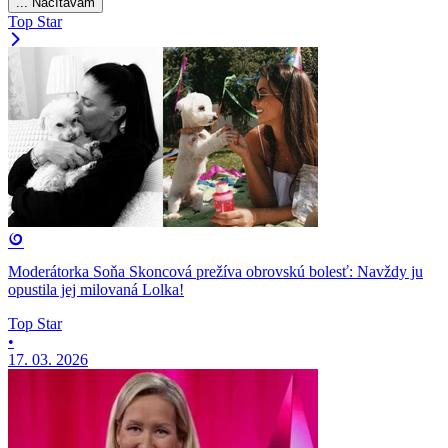
... Načítavam
Top Star
Moderátorka Soňa Skoncová prežíva obrovskú bolesť: Navždy ju
opustila jej milovaná Lolka!
Top Star
•
17. 03. 2026