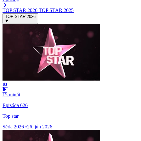
TOP STAR 2026
TOP STAR 2025
TOP STAR 2026
15 minút
Epizóda 626
Top star
Séria 2026
•
26. jún 2026