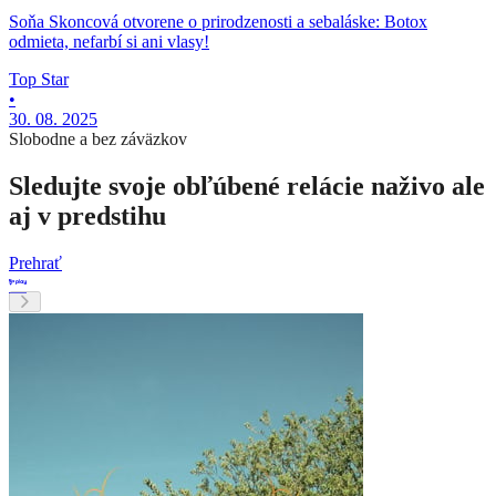
Soňa Skoncová otvorene o prirodzenosti a sebaláske: Botox
odmieta, nefarbí si ani vlasy!
Top Star
•
30. 08. 2025
Slobodne a bez záväzkov
Sledujte svoje obľúbené relácie naživo ale
aj v predstihu
Prehrať