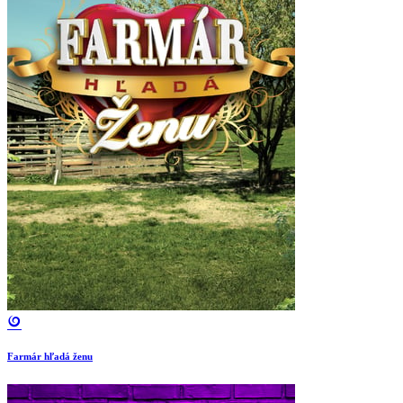
Farmár hľadá ženu