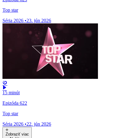
Top star
Séria 2026
•
23. jún 2026
15 minút
Epizóda 622
Top star
Séria 2026
•
22. jún 2026
Zobraziť viac