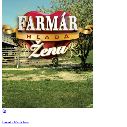
Farmár hľadá ženu