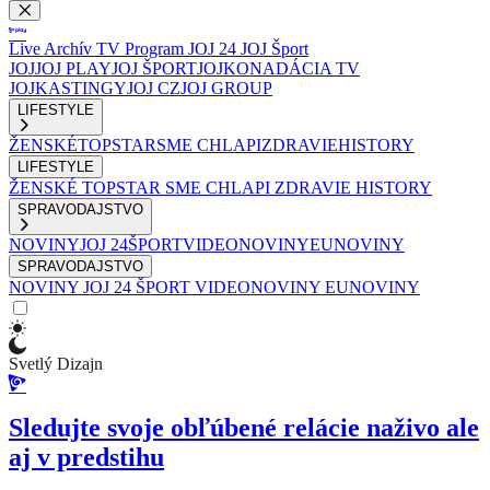
Live
Archív
TV Program
JOJ 24
JOJ Šport
JOJ
JOJ PLAY
JOJ ŠPORT
JOJKO
NADÁCIA TV
JOJ
KASTINGY
JOJ CZ
JOJ GROUP
LIFESTYLE
ŽENSKÉ
TOPSTAR
SME CHLAPI
ZDRAVIE
HISTORY
LIFESTYLE
ŽENSKÉ
TOPSTAR
SME CHLAPI
ZDRAVIE
HISTORY
SPRAVODAJSTVO
NOVINY
JOJ 24
ŠPORT
VIDEONOVINY
EUNOVINY
SPRAVODAJSTVO
NOVINY
JOJ 24
ŠPORT
VIDEONOVINY
EUNOVINY
Svetlý Dizajn
Sledujte svoje obľúbené relácie naživo ale
aj v predstihu