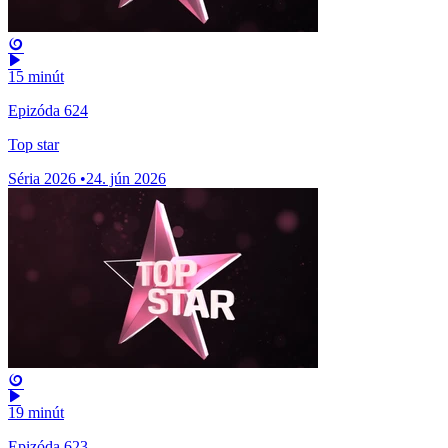
15 minút
Epizóda 624
Top star
Séria 2026
•
24. jún 2026
19 minút
Epizóda 623