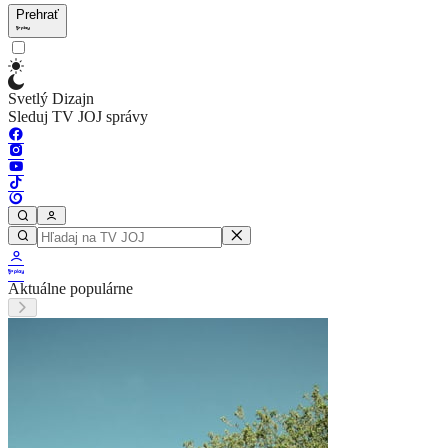
Prehrať
Svetlý Dizajn
Sleduj TV JOJ správy
Aktuálne populárne