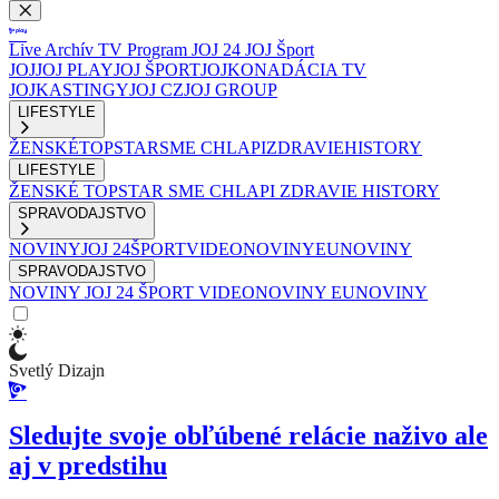
Live
Archív
TV Program
JOJ 24
JOJ Šport
JOJ
JOJ PLAY
JOJ ŠPORT
JOJKO
NADÁCIA TV
JOJ
KASTINGY
JOJ CZ
JOJ GROUP
LIFESTYLE
ŽENSKÉ
TOPSTAR
SME CHLAPI
ZDRAVIE
HISTORY
LIFESTYLE
ŽENSKÉ
TOPSTAR
SME CHLAPI
ZDRAVIE
HISTORY
SPRAVODAJSTVO
NOVINY
JOJ 24
ŠPORT
VIDEONOVINY
EUNOVINY
SPRAVODAJSTVO
NOVINY
JOJ 24
ŠPORT
VIDEONOVINY
EUNOVINY
Svetlý Dizajn
Sledujte svoje obľúbené relácie naživo ale
aj v predstihu