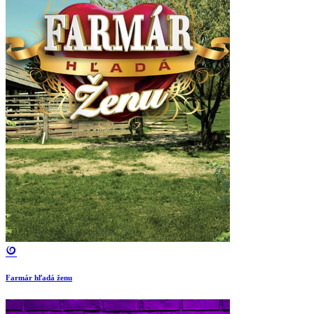
Farmár hľadá ženu