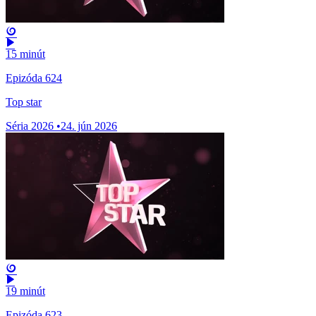
15 minút
Epizóda 624
Top star
Séria 2026
•
24. jún 2026
19 minút
Epizóda 623