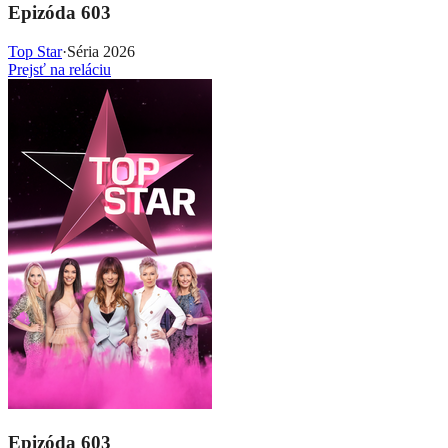
Epizóda 603
Top Star
·
Séria 2026
Prejsť na reláciu
Epizóda 603