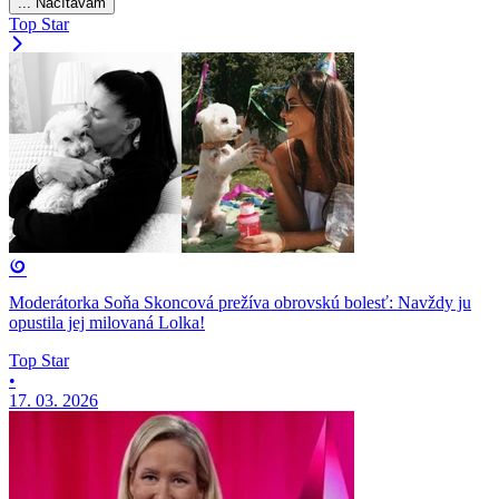
... Načítavam
Top Star
Moderátorka Soňa Skoncová prežíva obrovskú bolesť: Navždy ju
opustila jej milovaná Lolka!
Top Star
•
17. 03. 2026