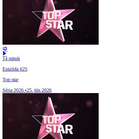
14 minút
Epizóda 625
Top star
Séria 2026
•
25. jún 2026