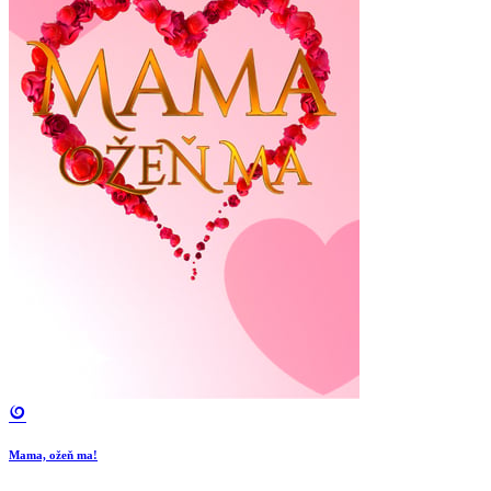
Mama, ožeň ma!