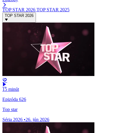
TOP STAR 2026
TOP STAR 2025
TOP STAR 2026
15 minút
Epizóda 626
Top star
Séria 2026
•
26. jún 2026