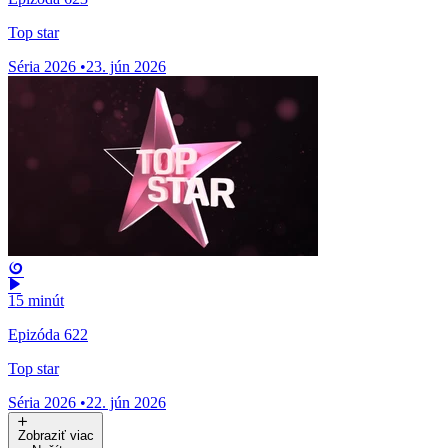
Top star
Séria 2026
•
23. jún 2026
15 minút
Epizóda 622
Top star
Séria 2026
•
22. jún 2026
Zobraziť viac