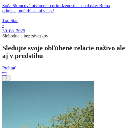
Soňa Skoncová otvorene o prirodzenosti a sebaláske: Botox
odmieta, nefarbí si ani vlasy!
Top Star
•
30. 08. 2025
Slobodne a bez záväzkov
Sledujte svoje obľúbené relácie naživo ale
aj v predstihu
Prehrať