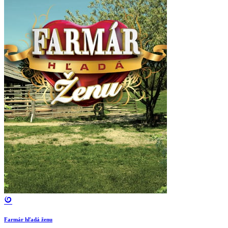
Farmár hľadá ženu