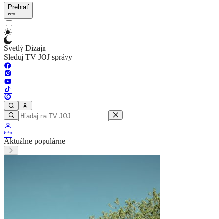
Prehrať
Svetlý Dizajn
Sleduj TV JOJ správy
Aktuálne populárne