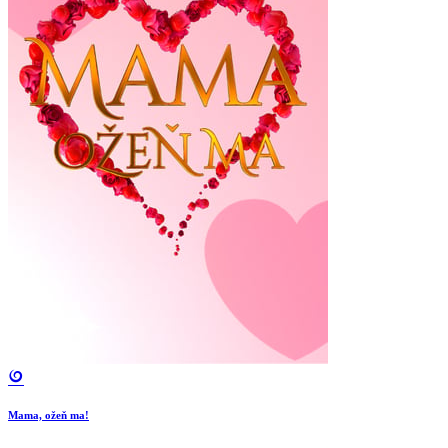
Mama, ožeň ma!