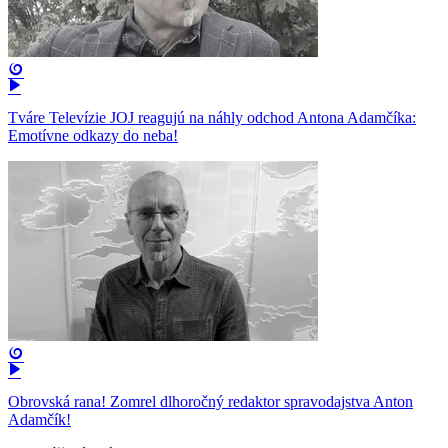
Tváre Televízie JOJ reagujú na náhly odchod Antona Adamčíka:
Emotívne odkazy do neba!
Obrovská rana! Zomrel dlhoročný redaktor spravodajstva Anton
Adamčík!