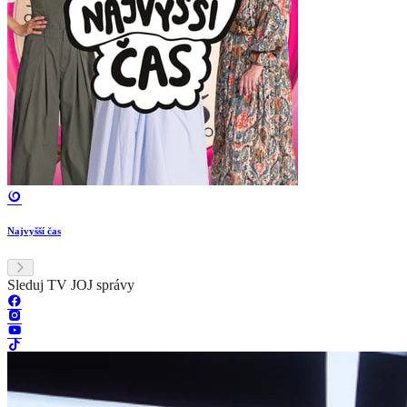
Najvyšší čas
Sleduj TV JOJ správy