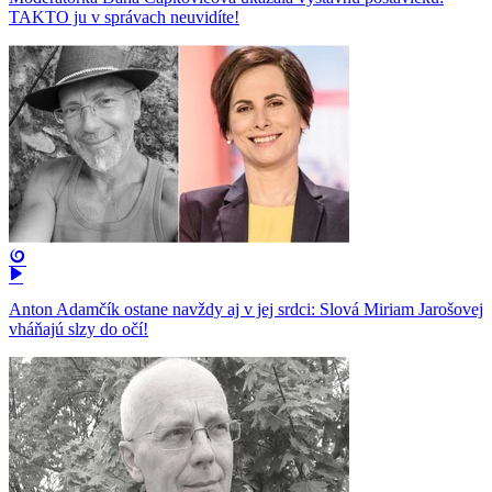
TAKTO ju v správach neuvidíte!
Anton Adamčík ostane navždy aj v jej srdci: Slová Miriam Jarošovej
vháňajú slzy do očí!