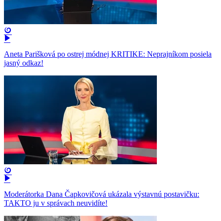
Aneta Parišková po ostrej módnej KRITIKE: Neprajníkom posiela
jasný odkaz!
Moderátorka Dana Čapkovičová ukázala výstavnú postavičku:
TAKTO ju v správach neuvidíte!