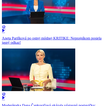
Aneta Parišková po ostrej módnej KRITIKE: Neprajníkom posiela
jasný odkaz!
Moderátorka Dana Čapkovičová ukázala výstavnú postavičku: