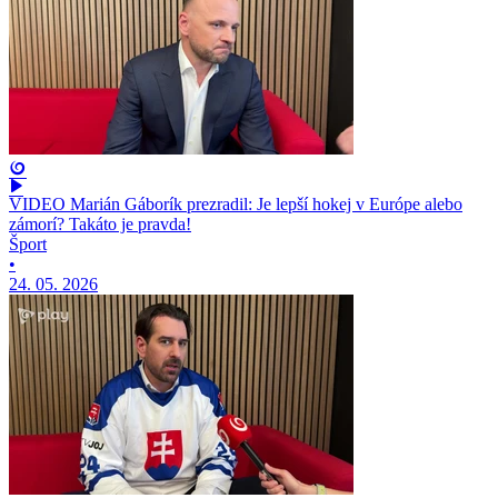
VIDEO Marián Gáborík prezradil: Je lepší hokej v Európe alebo
zámorí? Takáto je pravda!
Šport
•
24. 05. 2026