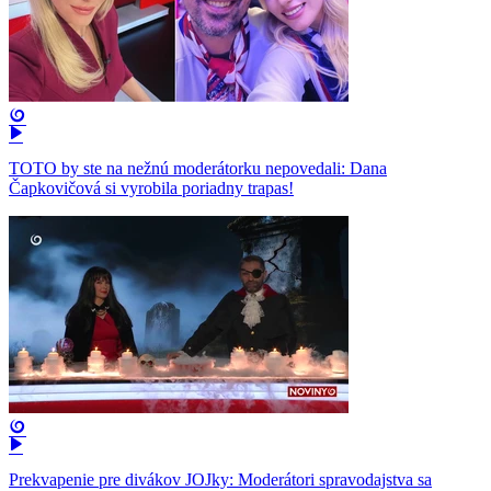
TOTO by ste na nežnú moderátorku nepovedali: Dana
Čapkovičová si vyrobila poriadny trapas!
Prekvapenie pre divákov JOJky: Moderátori spravodajstva sa