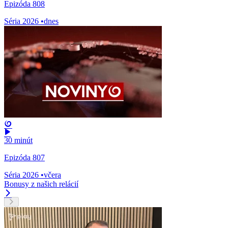
Epizóda 808
Séria 2026
•
dnes
30 minút
Epizóda 807
Séria 2026
•
včera
Bonusy z našich relácií