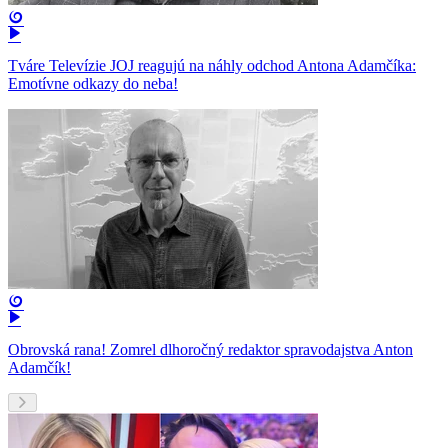
Tváre Televízie JOJ reagujú na náhly odchod Antona Adamčíka:
Emotívne odkazy do neba!
Obrovská rana! Zomrel dlhoročný redaktor spravodajstva Anton
Adamčík!