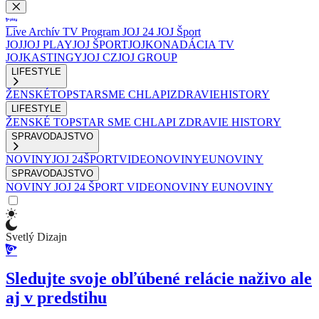
Live
Archív
TV Program
JOJ 24
JOJ Šport
JOJ
JOJ PLAY
JOJ ŠPORT
JOJKO
NADÁCIA TV
JOJ
KASTINGY
JOJ CZ
JOJ GROUP
LIFESTYLE
ŽENSKÉ
TOPSTAR
SME CHLAPI
ZDRAVIE
HISTORY
LIFESTYLE
ŽENSKÉ
TOPSTAR
SME CHLAPI
ZDRAVIE
HISTORY
SPRAVODAJSTVO
NOVINY
JOJ 24
ŠPORT
VIDEONOVINY
EUNOVINY
SPRAVODAJSTVO
NOVINY
JOJ 24
ŠPORT
VIDEONOVINY
EUNOVINY
Svetlý Dizajn
Sledujte svoje obľúbené relácie naživo ale
aj v predstihu