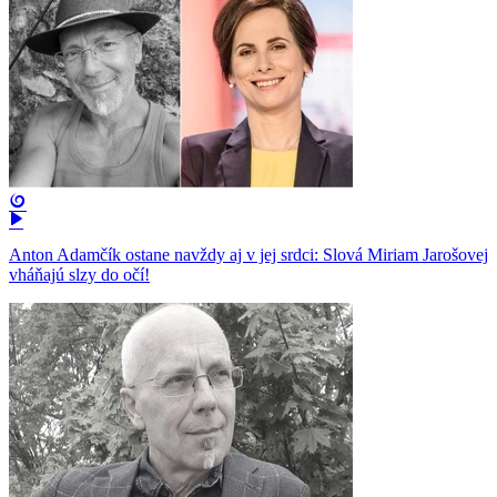
Anton Adamčík ostane navždy aj v jej srdci: Slová Miriam Jarošovej
vháňajú slzy do očí!