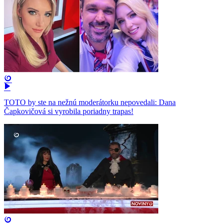
TOTO by ste na nežnú moderátorku nepovedali: Dana
Čapkovičová si vyrobila poriadny trapas!