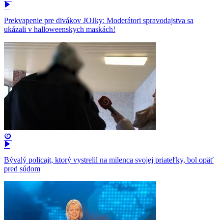
Prekvapenie pre divákov JOJky: Moderátori spravodajstva sa
ukázali v halloweenskych maskách!
Bývalý policajt, ktorý vystrelil na milenca svojej priateľky, bol opäť
pred súdom