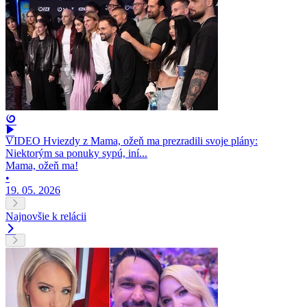
VIDEO Hviezdy z Mama, ožeň ma prezradili svoje plány:
Niektorým sa ponuky sypú, iní...
Mama, ožeň ma!
•
19. 05. 2026
Najnovšie k relácii