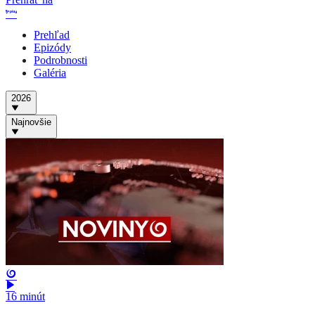
Prehľad
Epizódy
Podrobnosti
Galéria
2026
Najnovšie
16 minút