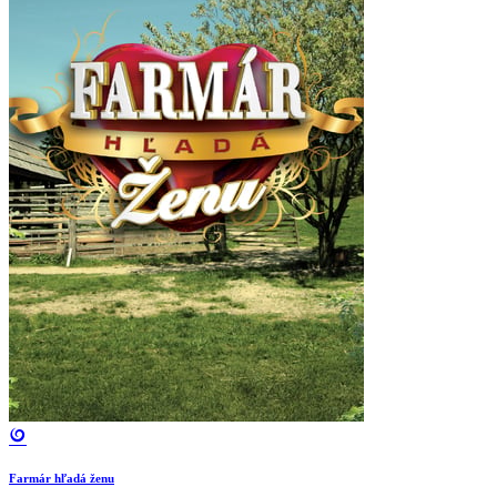
Farmár hľadá ženu