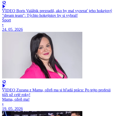
VIDEO Boris Valábik prezradil, ako by mal vyzerať jeho hokejový
"dream team": Týchto hokejistov by si vybral!
Šport
•
24. 05. 2026
VIDEO Zuzana z Mama, ožeň ma si hľadá prácu: Po tejto profesii
túži už celé roky!
Mama, ožeň ma!
•
19. 05. 2026