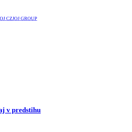
JOJ CZ
JOJ GROUP
aj v predstihu