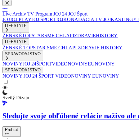
Live
Archív
TV Program
JOJ 24
JOJ Šport
JOJ
JOJ PLAY
JOJ ŠPORT
JOJKO
NADÁCIA TV JOJ
KASTINGY
LIFESTYLE
ŽENSKÉ
TOPSTAR
SME CHLAPI
ZDRAVIE
HISTORY
LIFESTYLE
ŽENSKÉ
TOPSTAR
SME CHLAPI
ZDRAVIE
HISTORY
SPRAVODAJSTVO
NOVINY
JOJ 24
ŠPORT
VIDEONOVINY
EUNOVINY
SPRAVODAJSTVO
NOVINY
JOJ 24
ŠPORT
VIDEONOVINY
EUNOVINY
Svetlý Dizajn
Sledujte svoje obľúbené relácie naživo ale 
Prehrať