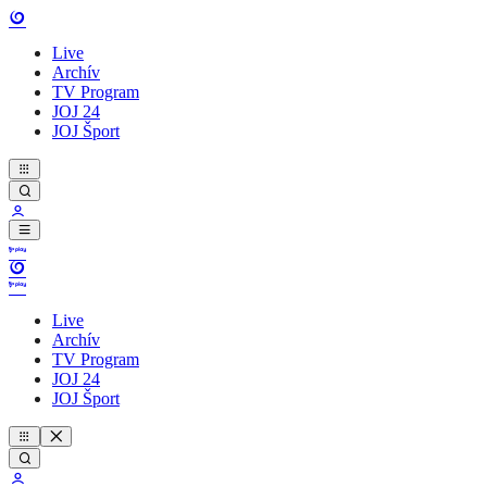
Live
Archív
TV Program
JOJ 24
JOJ Šport
Live
Archív
TV Program
JOJ 24
JOJ Šport