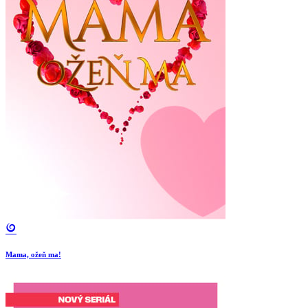
Mama, ožeň ma!