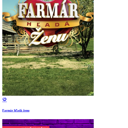
Farmár hľadá ženu