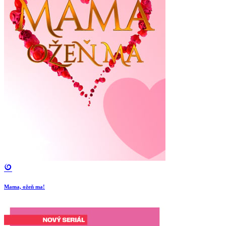
Mama, ožeň ma!