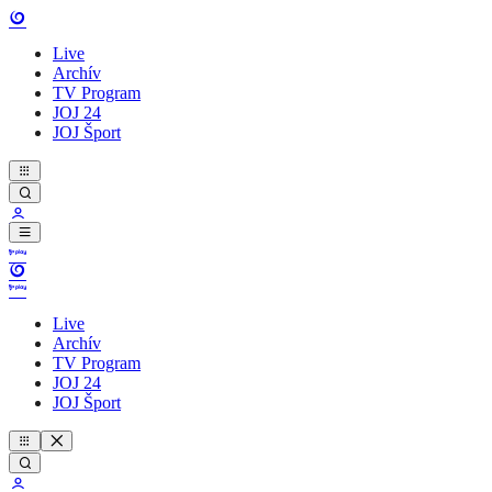
Live
Archív
TV Program
JOJ 24
JOJ Šport
Live
Archív
TV Program
JOJ 24
JOJ Šport