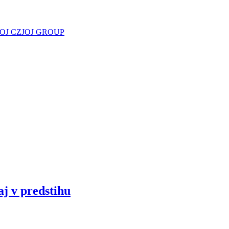
JOJ CZ
JOJ GROUP
aj v predstihu