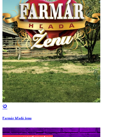
Farmár hľadá ženu