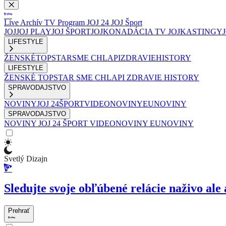
Live
Archív
TV Program
JOJ 24
JOJ Šport
JOJ
JOJ PLAY
JOJ ŠPORT
JOJKO
NADÁCIA TV JOJ
KASTINGY
LIFESTYLE
ŽENSKÉ
TOPSTAR
SME CHLAPI
ZDRAVIE
HISTORY
LIFESTYLE
ŽENSKÉ
TOPSTAR
SME CHLAPI
ZDRAVIE
HISTORY
SPRAVODAJSTVO
NOVINY
JOJ 24
ŠPORT
VIDEONOVINY
EUNOVINY
SPRAVODAJSTVO
NOVINY
JOJ 24
ŠPORT
VIDEONOVINY
EUNOVINY
Svetlý Dizajn
Sledujte svoje obľúbené relácie naživo ale 
Prehrať