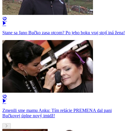
Stane sa Jano Bučko zasa otcom? Po jeho boku vraj stojí iná žena!
Zmenili sme mamu Anku: Tím relácie PREMENA dal pani
Bučkovej úplne nový imidž!