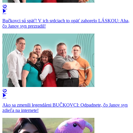
Bučkovci sú späť! V ich srdciach to opäť zahorelo LÁSKOU: Aha,
čo Janov syn prezradil!
Ako sa zmenili legendárni BUČKOVCI: Odpadnete, čo Janov syn
zdieľa na internete!