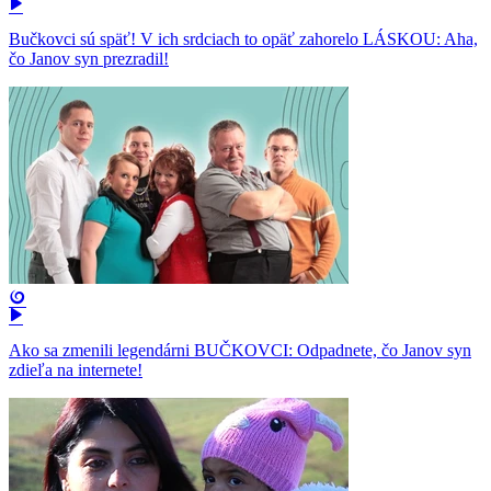
Bučkovci sú späť! V ich srdciach to opäť zahorelo LÁSKOU: Aha,
čo Janov syn prezradil!
Ako sa zmenili legendárni BUČKOVCI: Odpadnete, čo Janov syn
zdieľa na internete!