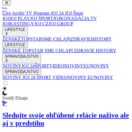
Live
Archív
TV Program
JOJ 24
JOJ Šport
JOJ
JOJ PLAY
JOJ ŠPORT
JOJKO
NADÁCIA TV
JOJ
KASTINGY
JOJ CZ
JOJ GROUP
LIFESTYLE
ŽENSKÉ
TOPSTAR
SME CHLAPI
ZDRAVIE
HISTORY
LIFESTYLE
ŽENSKÉ
TOPSTAR
SME CHLAPI
ZDRAVIE
HISTORY
SPRAVODAJSTVO
NOVINY
JOJ 24
ŠPORT
VIDEONOVINY
EUNOVINY
SPRAVODAJSTVO
NOVINY
JOJ 24
ŠPORT
VIDEONOVINY
EUNOVINY
Svetlý Dizajn
Sledujte svoje obľúbené relácie naživo ale
aj v predstihu