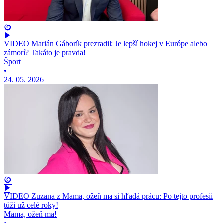
VIDEO Marián Gáborík prezradil: Je lepší hokej v Európe alebo
zámorí? Takáto je pravda!
Šport
•
24. 05. 2026
VIDEO Zuzana z Mama, ožeň ma si hľadá prácu: Po tejto profesii
túži už celé roky!
Mama, ožeň ma!
•