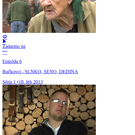
Zadarmo na
Epizóda 6
Bučkovci - SLNKO, SENO, DEDINA
Séria 1
•
18. feb 2013