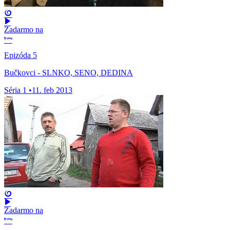
Zadarmo na
Epizóda 5
Bučkovci - SLNKO, SENO, DEDINA
Séria 1
•
11. feb 2013
Zadarmo na