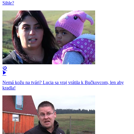
Sihle?
Nemá kožu na tvári? Lucia sa vraj vrátila k Bučkovcom, len aby
kradla!