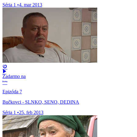
Séria 1
•
4. mar 2013
Zadarmo na
Epizóda 7
Bučkovci - SLNKO, SENO, DEDINA
Séria 1
•
25. feb 2013