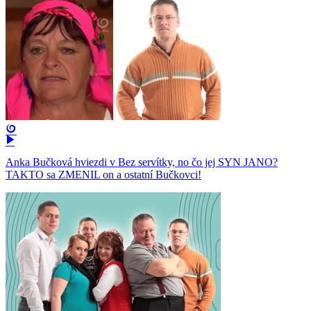
Anka Bučková hviezdi v Bez servítky, no čo jej SYN JANO?
TAKTO sa ZMENIL on a ostatní Bučkovci!