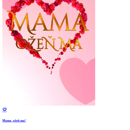
Mama, ožeň ma!