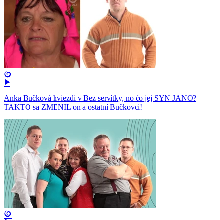
Anka Bučková hviezdi v Bez servítky, no čo jej SYN JANO?
TAKTO sa ZMENIL on a ostatní Bučkovci!