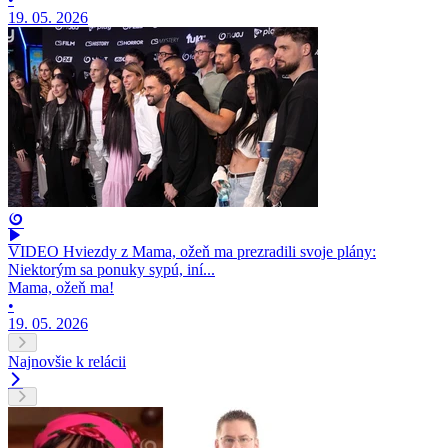
19. 05. 2026
VIDEO Hviezdy z Mama, ožeň ma prezradili svoje plány:
Niektorým sa ponuky sypú, iní...
Mama, ožeň ma!
•
19. 05. 2026
Najnovšie k relácii