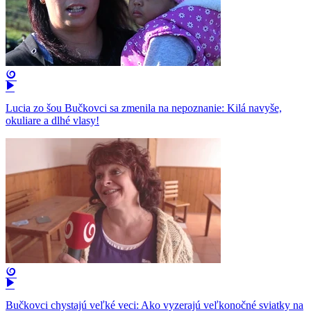
Lucia zo šou Bučkovci sa zmenila na nepoznanie: Kilá navyše,
okuliare a dlhé vlasy!
Bučkovci chystajú veľké veci: Ako vyzerajú veľkonočné sviatky na