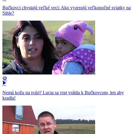
Bučkovci chystajú veľké veci: Ako vyzerajú veľkonočné sviatky na
Sihle?
Nemá kožu na tvári? Lucia sa vraj vrátila k Bučkovcom, len aby
kradla!