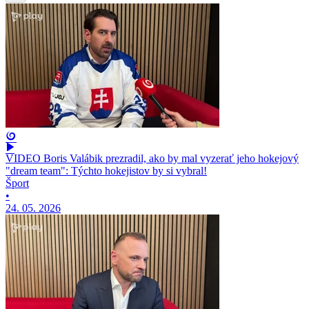
VIDEO Boris Valábik prezradil, ako by mal vyzerať jeho hokejový
"dream team": Týchto hokejistov by si vybral!
Šport
•
24. 05. 2026