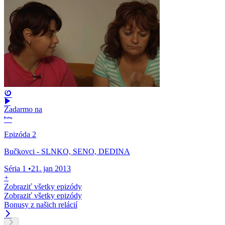
Zadarmo na
Epizóda 2
Bučkovci - SLNKO, SENO, DEDINA
Séria 1
•
21. jan 2013
+
Zobraziť všetky epizódy
Zobraziť všetky epizódy
Bonusy z našich relácií