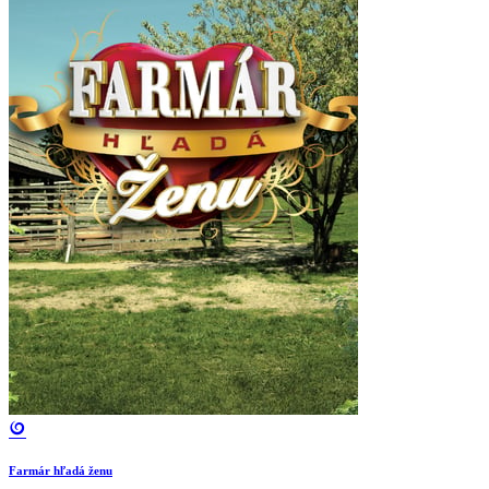
Farmár hľadá ženu