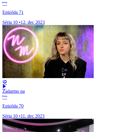
Epizóda 71
Séria 10
•
12. dec 2023
Zadarmo na
Epizóda 70
Séria 10
•
11. dec 2023