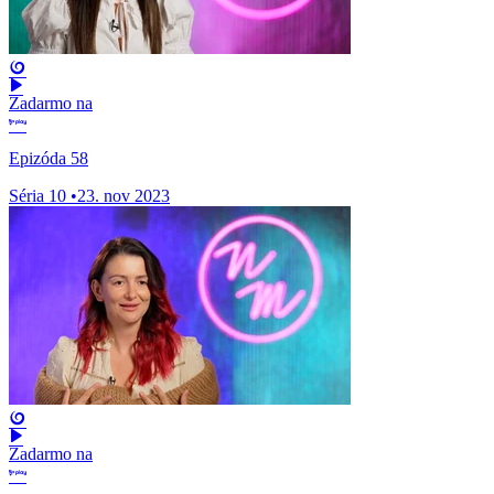
Zadarmo na
Epizóda 58
Séria 10
•
23. nov 2023
Zadarmo na