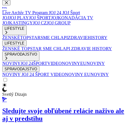
Live
Archív
TV Program
JOJ 24
JOJ Šport
JOJ
JOJ PLAY
JOJ ŠPORT
JOJKO
NADÁCIA TV
JOJ
KASTINGY
JOJ CZ
JOJ GROUP
LIFESTYLE
ŽENSKÉ
TOPSTAR
SME CHLAPI
ZDRAVIE
HISTORY
LIFESTYLE
ŽENSKÉ
TOPSTAR
SME CHLAPI
ZDRAVIE
HISTORY
SPRAVODAJSTVO
NOVINY
JOJ 24
ŠPORT
VIDEONOVINY
EUNOVINY
SPRAVODAJSTVO
NOVINY
JOJ 24
ŠPORT
VIDEONOVINY
EUNOVINY
Svetlý Dizajn
Sledujte svoje obľúbené relácie naživo ale
aj v predstihu