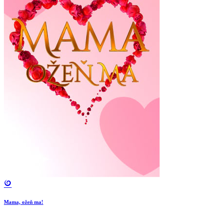
Mama, ožeň ma!