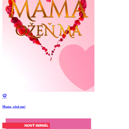
Mama, ožeň ma!