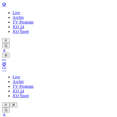
Live
Archív
TV Program
JOJ 24
JOJ Šport
Live
Archív
TV Program
JOJ 24
JOJ Šport