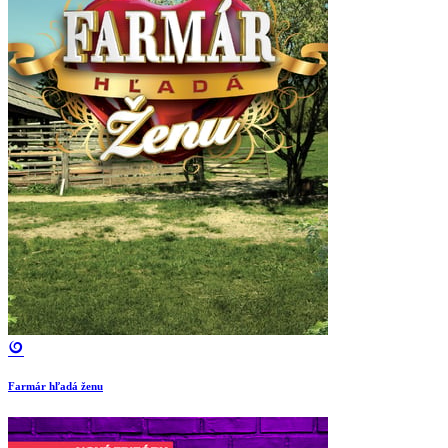
Farmár hľadá ženu