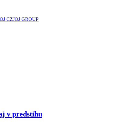
JOJ CZ
JOJ GROUP
aj v predstihu