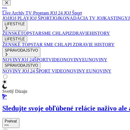
Live
Archív
TV Program
JOJ 24
JOJ Šport
JOJ
JOJ PLAY
JOJ ŠPORT
JOJKO
NADÁCIA TV JOJ
KASTINGY
LIFESTYLE
ŽENSKÉ
TOPSTAR
SME CHLAPI
ZDRAVIE
HISTORY
LIFESTYLE
ŽENSKÉ
TOPSTAR
SME CHLAPI
ZDRAVIE
HISTORY
SPRAVODAJSTVO
NOVINY
JOJ 24
ŠPORT
VIDEONOVINY
EUNOVINY
SPRAVODAJSTVO
NOVINY
JOJ 24
ŠPORT
VIDEONOVINY
EUNOVINY
Svetlý Dizajn
Sledujte svoje obľúbené relácie naživo ale 
Prehrať