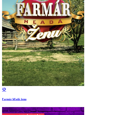
Farmár hľadá ženu