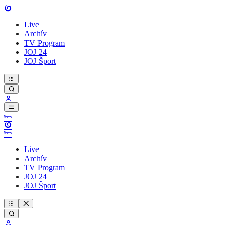
Live
Archív
TV Program
JOJ 24
JOJ Šport
Live
Archív
TV Program
JOJ 24
JOJ Šport