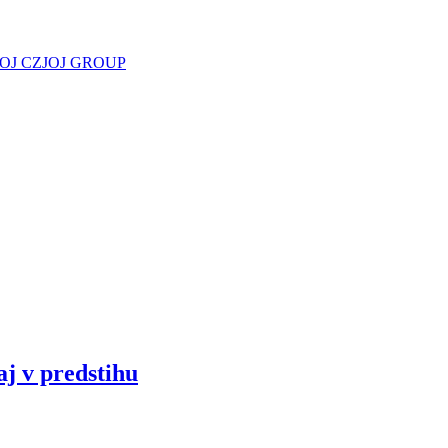
JOJ CZ
JOJ GROUP
aj v predstihu