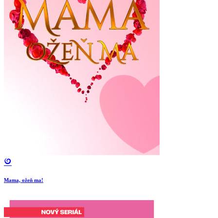
Mama, ožeň ma!