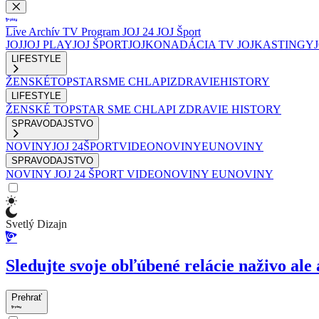
Live
Archív
TV Program
JOJ 24
JOJ Šport
JOJ
JOJ PLAY
JOJ ŠPORT
JOJKO
NADÁCIA TV JOJ
KASTINGY
LIFESTYLE
ŽENSKÉ
TOPSTAR
SME CHLAPI
ZDRAVIE
HISTORY
LIFESTYLE
ŽENSKÉ
TOPSTAR
SME CHLAPI
ZDRAVIE
HISTORY
SPRAVODAJSTVO
NOVINY
JOJ 24
ŠPORT
VIDEONOVINY
EUNOVINY
SPRAVODAJSTVO
NOVINY
JOJ 24
ŠPORT
VIDEONOVINY
EUNOVINY
Svetlý Dizajn
Sledujte svoje obľúbené relácie naživo ale 
Prehrať