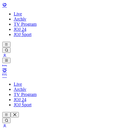
Live
Archív
TV Program
JOJ 24
JOJ Šport
Live
Archív
TV Program
JOJ 24
JOJ Šport