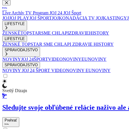
Live
Archív
TV Program
JOJ 24
JOJ Šport
JOJ
JOJ PLAY
JOJ ŠPORT
JOJKO
NADÁCIA TV JOJ
KASTINGY
LIFESTYLE
ŽENSKÉ
TOPSTAR
SME CHLAPI
ZDRAVIE
HISTORY
LIFESTYLE
ŽENSKÉ
TOPSTAR
SME CHLAPI
ZDRAVIE
HISTORY
SPRAVODAJSTVO
NOVINY
JOJ 24
ŠPORT
VIDEONOVINY
EUNOVINY
SPRAVODAJSTVO
NOVINY
JOJ 24
ŠPORT
VIDEONOVINY
EUNOVINY
Svetlý Dizajn
Sledujte svoje obľúbené relácie naživo ale 
Prehrať