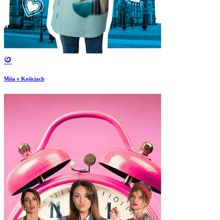
Miša v Košiciach