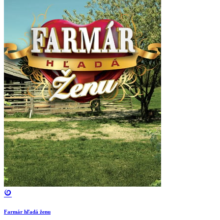
Farmár hľadá ženu