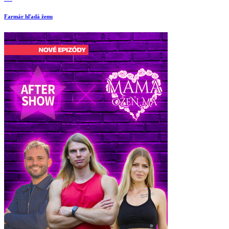
Farmár hľadá ženu