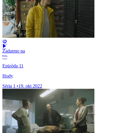
Zadarmo na
Epizóda 11
Hody
Séria 1
•
19. okt 2022