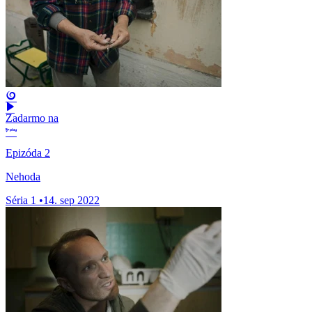
Zadarmo na
Epizóda 2
Nehoda
Séria 1
•
14. sep 2022