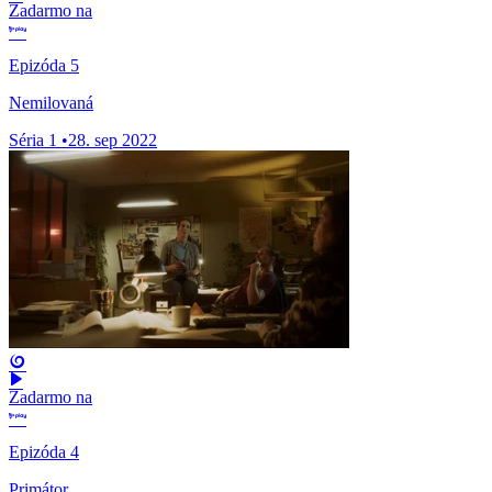
Zadarmo na
Epizóda 5
Nemilovaná
Séria 1
•
28. sep 2022
Zadarmo na
Epizóda 4
Primátor