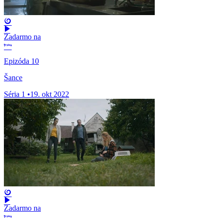
Zadarmo na
Epizóda 10
Šance
Séria 1
•
19. okt 2022
Zadarmo na