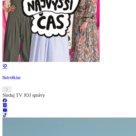
Najvyšší čas
Sleduj TV JOJ správy