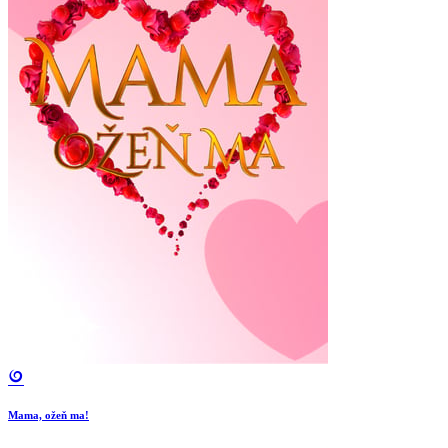
Mama, ožeň ma!