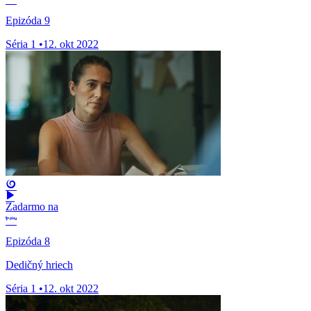
Epizóda 9
Séria 1
•
12. okt 2022
Zadarmo na
Epizóda 8
Dedičný hriech
Séria 1
•
12. okt 2022