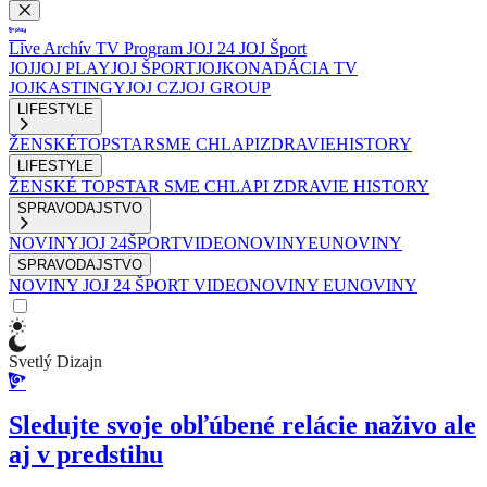
Live
Archív
TV Program
JOJ 24
JOJ Šport
JOJ
JOJ PLAY
JOJ ŠPORT
JOJKO
NADÁCIA TV
JOJ
KASTINGY
JOJ CZ
JOJ GROUP
LIFESTYLE
ŽENSKÉ
TOPSTAR
SME CHLAPI
ZDRAVIE
HISTORY
LIFESTYLE
ŽENSKÉ
TOPSTAR
SME CHLAPI
ZDRAVIE
HISTORY
SPRAVODAJSTVO
NOVINY
JOJ 24
ŠPORT
VIDEONOVINY
EUNOVINY
SPRAVODAJSTVO
NOVINY
JOJ 24
ŠPORT
VIDEONOVINY
EUNOVINY
Svetlý Dizajn
Sledujte svoje obľúbené relácie naživo ale
aj v predstihu