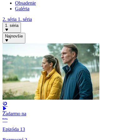
Obsadenie
Galéria
2. séria
1. séria
1. séria
Najnovšie
Zadarmo na
Epizóda 13
Bezmocné 2