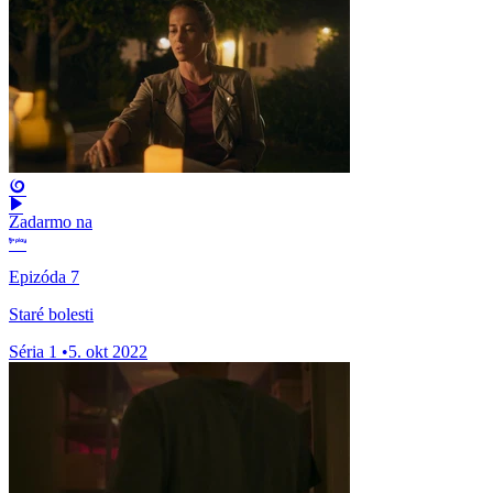
Zadarmo na
Epizóda 7
Staré bolesti
Séria 1
•
5. okt 2022