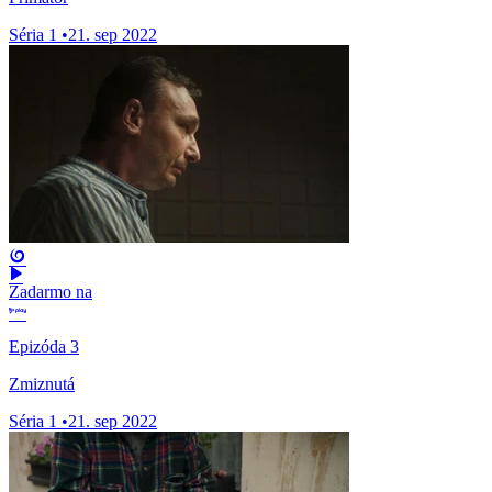
Séria 1
•
21. sep 2022
Zadarmo na
Epizóda 3
Zmiznutá
Séria 1
•
21. sep 2022