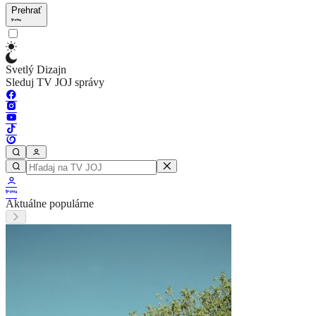
Prehrať
Svetlý Dizajn
Sleduj TV JOJ správy
Aktuálne populárne