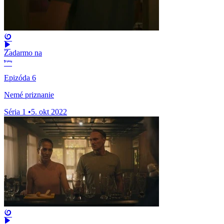
Zadarmo na
Epizóda 6
Nemé priznanie
Séria 1
•
5. okt 2022