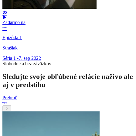
Zadarmo na
Epizóda 1
Strašiak
Séria 1
•
7. sep 2022
Slobodne a bez záväzkov
Sledujte svoje obľúbené relácie naživo ale
aj v predstihu
Prehrať