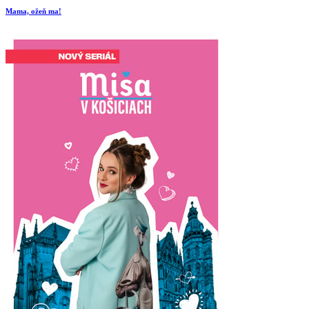
Mama, ožeň ma!