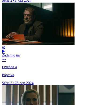
Séria 2
•
3. okt 2024
Zadarmo na
Epizóda 4
Poprava
Séria 2
•
26. sep 2024