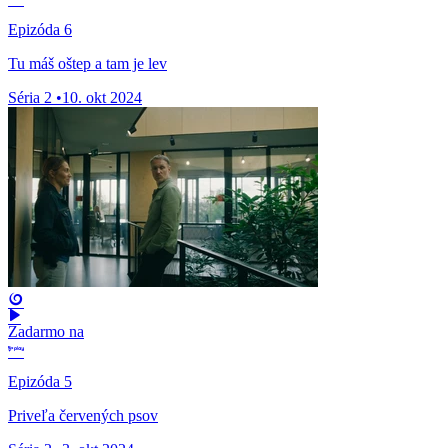
Epizóda 6
Tu máš oštep a tam je lev
Séria 2
•
10. okt 2024
Zadarmo na
Epizóda 5
Priveľa červených psov