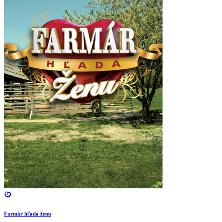
Farmár hľadá ženu