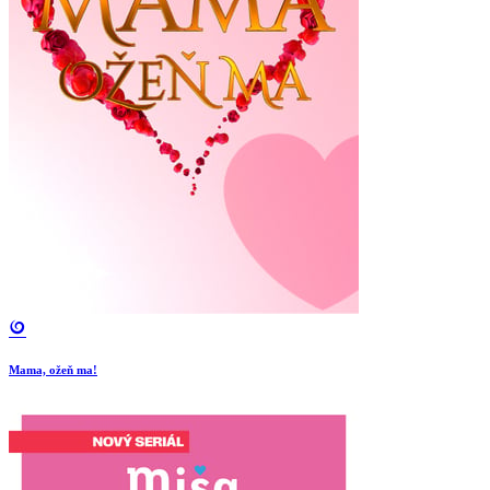
Mama, ožeň ma!