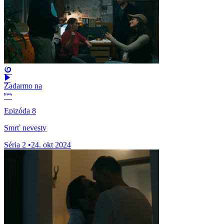
Zadarmo na
Epizóda 8
Smrť nevesty
Séria 2
•
24. okt 2024