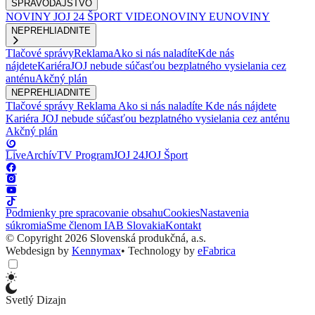
SPRAVODAJSTVO
NOVINY
JOJ 24
ŠPORT
VIDEONOVINY
EUNOVINY
NEPREHLIADNITE
Tlačové správy
Reklama
Ako si nás naladíte
Kde nás
nájdete
Kariéra
JOJ nebude súčasťou bezplatného vysielania cez
anténu
Akčný plán
NEPREHLIADNITE
Tlačové správy
Reklama
Ako si nás naladíte
Kde nás nájdete
Kariéra
JOJ nebude súčasťou bezplatného vysielania cez anténu
Akčný plán
Live
Archív
TV Program
JOJ 24
JOJ Šport
Podmienky pre spracovanie obsahu
Cookies
Nastavenia
súkromia
Sme členom IAB Slovakia
Kontakt
© Copyright 2026 Slovenská produkčná, a.s.
Webdesign by
Kennymax
•
Technology by
eFabrica
Svetlý Dizajn