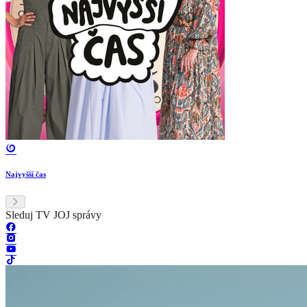
Najvyšší čas
Sleduj TV JOJ správy