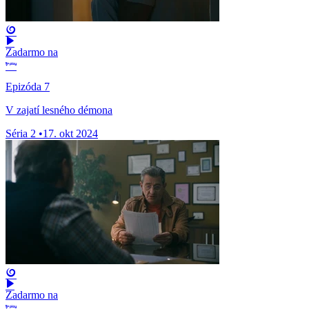
Zadarmo na
Epizóda 7
V zajatí lesného démona
Séria 2
•
17. okt 2024
Zadarmo na