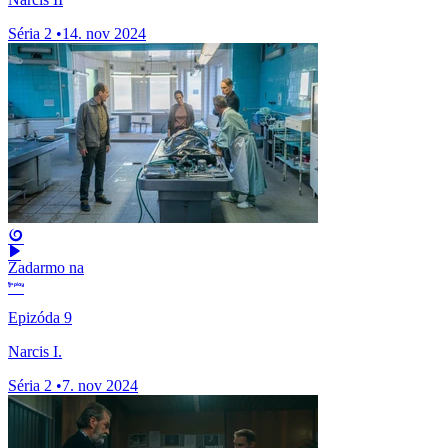
Séria 2
•
14. nov 2024
Zadarmo na
Epizóda 9
Narcis I.
Séria 2
•
7. nov 2024