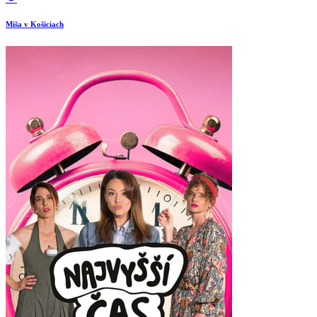
Miša v Košiciach