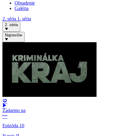
Obsadenie
Galéria
2. séria
1. séria
2. séria
Najnovšie
Zadarmo na
Epizóda 10
Narcis II