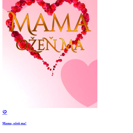
Mama, ožeň ma!