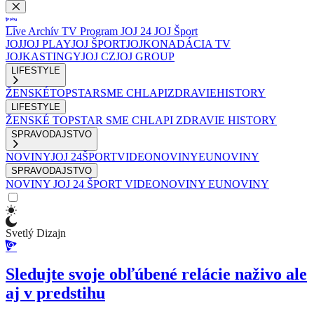
Live
Archív
TV Program
JOJ 24
JOJ Šport
JOJ
JOJ PLAY
JOJ ŠPORT
JOJKO
NADÁCIA TV
JOJ
KASTINGY
JOJ CZ
JOJ GROUP
LIFESTYLE
ŽENSKÉ
TOPSTAR
SME CHLAPI
ZDRAVIE
HISTORY
LIFESTYLE
ŽENSKÉ
TOPSTAR
SME CHLAPI
ZDRAVIE
HISTORY
SPRAVODAJSTVO
NOVINY
JOJ 24
ŠPORT
VIDEONOVINY
EUNOVINY
SPRAVODAJSTVO
NOVINY
JOJ 24
ŠPORT
VIDEONOVINY
EUNOVINY
Svetlý Dizajn
Sledujte svoje obľúbené relácie naživo ale
aj v predstihu