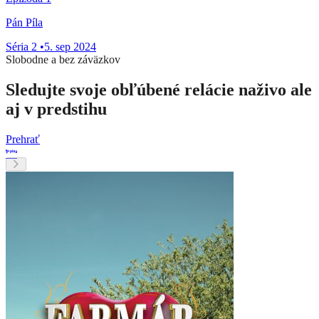
Pán Píla
Séria 2
•
5. sep 2024
Slobodne a bez záväzkov
Sledujte svoje obľúbené relácie naživo ale
aj v predstihu
Prehrať