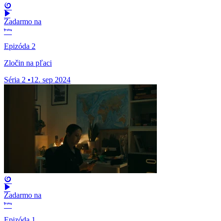
Zadarmo na
Epizóda 2
Zločin na pľaci
Séria 2
•
12. sep 2024
Zadarmo na
Epizóda 1