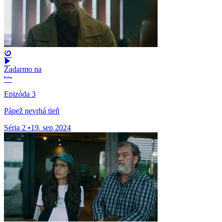
Zadarmo na
Epizóda 3
Pápež nevrhá tieň
Séria 2
•
19. sep 2024