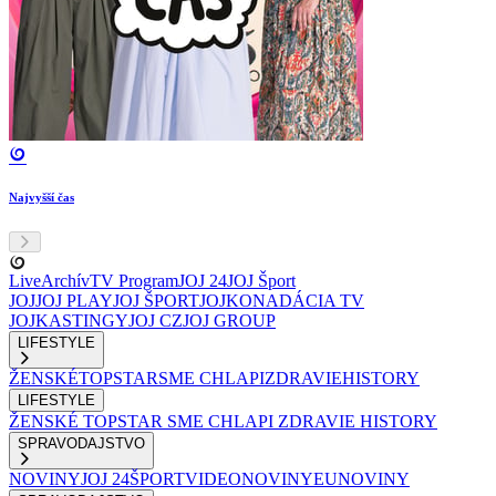
Najvyšší čas
Live
Archív
TV Program
JOJ 24
JOJ Šport
JOJ
JOJ PLAY
JOJ ŠPORT
JOJKO
NADÁCIA TV
JOJ
KASTINGY
JOJ CZ
JOJ GROUP
LIFESTYLE
ŽENSKÉ
TOPSTAR
SME CHLAPI
ZDRAVIE
HISTORY
LIFESTYLE
ŽENSKÉ
TOPSTAR
SME CHLAPI
ZDRAVIE
HISTORY
SPRAVODAJSTVO
NOVINY
JOJ 24
ŠPORT
VIDEONOVINY
EUNOVINY