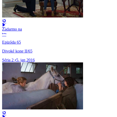
Zadarmo na
Epizóda 65
Divoké kone II/65
Séria 2
•
5. jan 2016