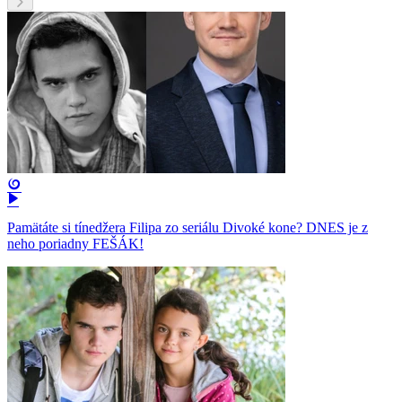
Pamätáte si tínedžera Filipa zo seriálu Divoké kone? DNES je z
neho poriadny FEŠÁK!