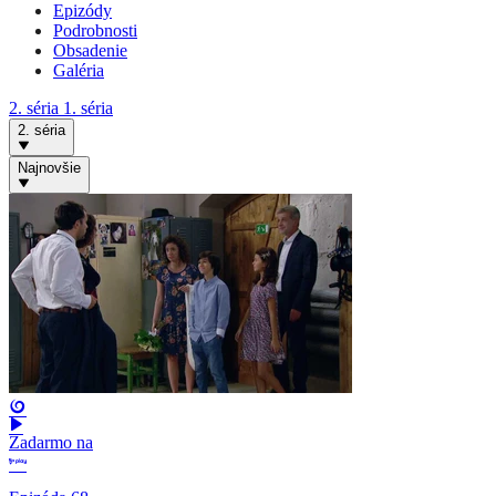
Epizódy
Podrobnosti
Obsadenie
Galéria
2. séria
1. séria
2. séria
Najnovšie
Zadarmo na