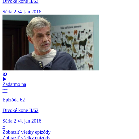
Divoké kone II/63
Séria 2
•
4. jan 2016
Zadarmo na
Epizóda 62
Divoké kone II/62
Séria 2
•
4. jan 2016
+
Zobraziť všetky epizódy
Zobraziť všetky epizódy