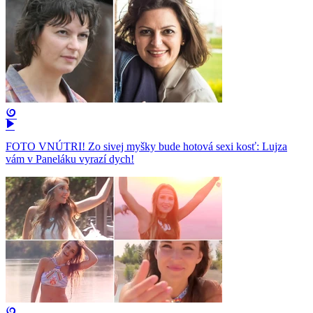
FOTO VNÚTRI! Zo sivej myšky bude hotová sexi kosť: Lujza
vám v Paneláku vyrazí dych!