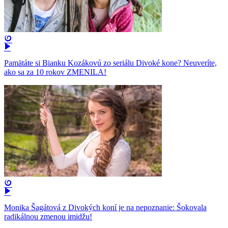
Pamätáte si Bianku Kozákovú zo seriálu Divoké kone? Neuveríte,
ako sa za 10 rokov ZMENILA!
Monika Šagátová z Divokých koní je na nepoznanie: Šokovala
radikálnou zmenou imidžu!