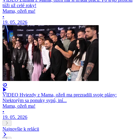
túži už celé roky!
Mama, ožeň ma!
•
19. 05. 2026
VIDEO Hviezdy z Mama, ožeň ma prezradili svoje plány:
Niektorým sa ponuky sypú, iní...
Mama, ožeň ma!
•
19. 05. 2026
Najnovšie k relácii