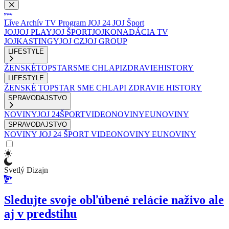
Live
Archív
TV Program
JOJ 24
JOJ Šport
JOJ
JOJ PLAY
JOJ ŠPORT
JOJKO
NADÁCIA TV
JOJ
KASTINGY
JOJ CZ
JOJ GROUP
LIFESTYLE
ŽENSKÉ
TOPSTAR
SME CHLAPI
ZDRAVIE
HISTORY
LIFESTYLE
ŽENSKÉ
TOPSTAR
SME CHLAPI
ZDRAVIE
HISTORY
SPRAVODAJSTVO
NOVINY
JOJ 24
ŠPORT
VIDEONOVINY
EUNOVINY
SPRAVODAJSTVO
NOVINY
JOJ 24
ŠPORT
VIDEONOVINY
EUNOVINY
Svetlý Dizajn
Sledujte svoje obľúbené relácie naživo ale
aj v predstihu