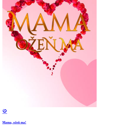
Mama, ožeň ma!