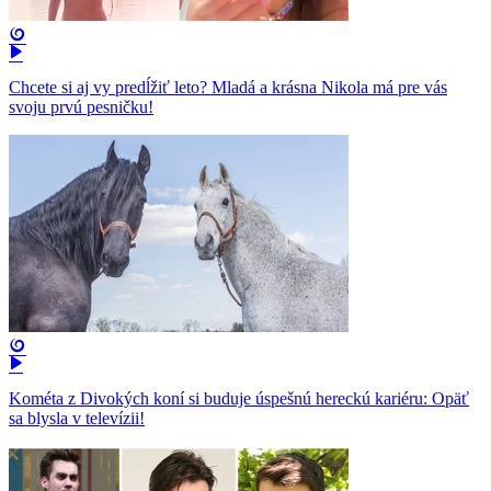
Chcete si aj vy predĺžiť leto? Mladá a krásna Nikola má pre vás
svoju prvú pesničku!
Kométa z Divokých koní si buduje úspešnú hereckú kariéru: Opäť
sa blysla v televízii!