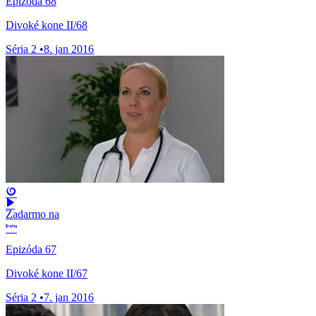
Epizóda 68
Divoké kone II/68
Séria 2
•
8. jan 2016
Zadarmo na
Epizóda 67
Divoké kone II/67
Séria 2
•
7. jan 2016