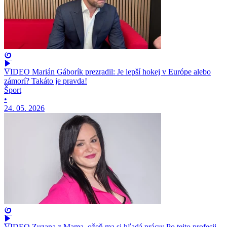
VIDEO Marián Gáborík prezradil: Je lepší hokej v Európe alebo
zámorí? Takáto je pravda!
Šport
•
24. 05. 2026
VIDEO Zuzana z Mama, ožeň ma si hľadá prácu: Po tejto profesii