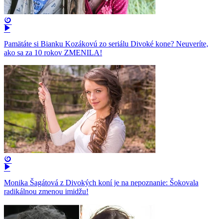
Pamätáte si Bianku Kozákovú zo seriálu Divoké kone? Neuveríte,
ako sa za 10 rokov ZMENILA!
Monika Šagátová z Divokých koní je na nepoznanie: Šokovala
radikálnou zmenou imidžu!