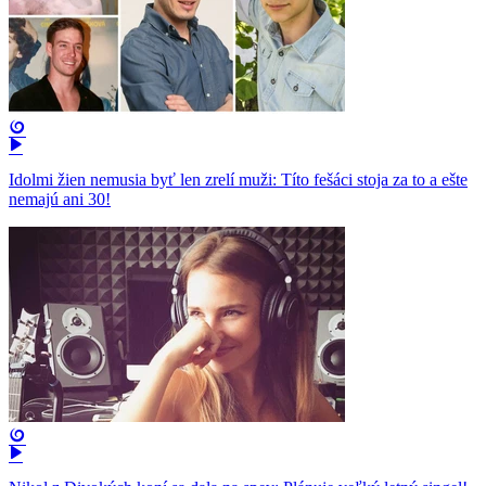
Idolmi žien nemusia byť len zrelí muži: Títo fešáci stoja za to a ešte
nemajú ani 30!