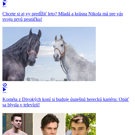
Chcete si aj vy predĺžiť leto? Mladá a krásna Nikola má pre vás
svoju prvú pesničku!
Kométa z Divokých koní si buduje úspešnú hereckú kariéru: Opäť
sa blysla v televízii!