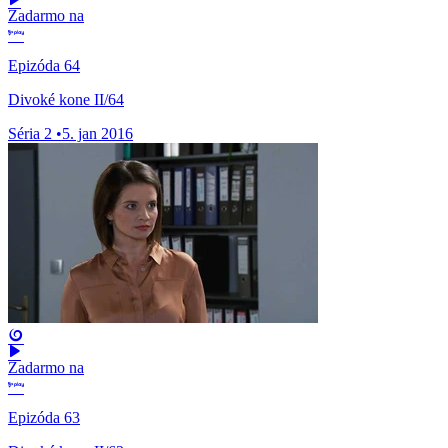
Zadarmo na
Epizóda 64
Divoké kone II/64
Séria 2
•
5. jan 2016
Zadarmo na
Epizóda 63