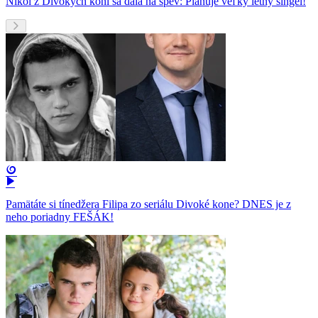
Nikol z Divokých koní sa dala na spev: Plánuje veľký letný singel!
Pamätáte si tínedžera Filipa zo seriálu Divoké kone? DNES je z
neho poriadny FEŠÁK!