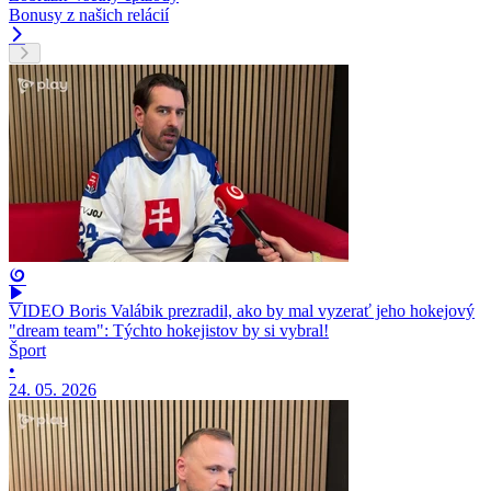
Bonusy z našich relácií
VIDEO Boris Valábik prezradil, ako by mal vyzerať jeho hokejový
"dream team": Týchto hokejistov by si vybral!
Šport
•
24. 05. 2026