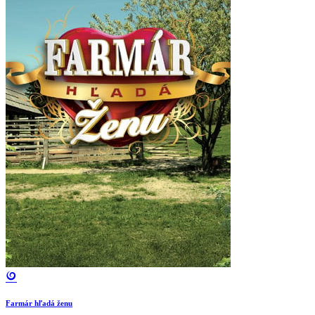
Farmár hľadá ženu