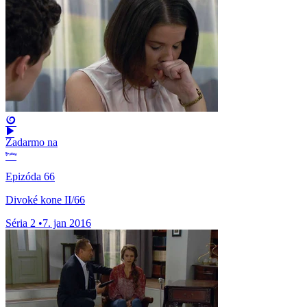
Zadarmo na
Epizóda 66
Divoké kone II/66
Séria 2
•
7. jan 2016