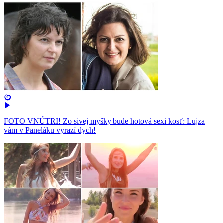
FOTO VNÚTRI! Zo sivej myšky bude hotová sexi kosť: Lujza
vám v Paneláku vyrazí dych!