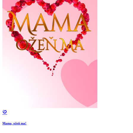
Mama, ožeň ma!