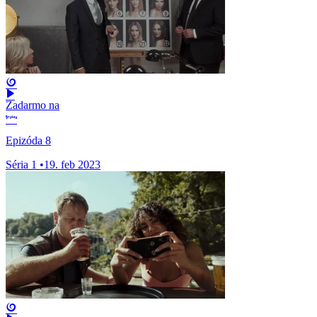
Zadarmo na
Epizóda 8
Séria 1
•
19. feb 2023