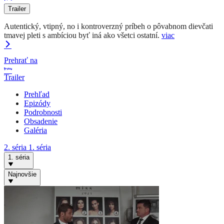
Trailer
Autentický, vtipný, no i kontroverzný príbeh o pôvabnom dievčati
tmavej pleti s ambíciou byť iná ako všetci ostatní.
viac
Prehrať na
Trailer
Prehľad
Epizódy
Podrobnosti
Obsadenie
Galéria
2. séria
1. séria
1. séria
Najnovšie