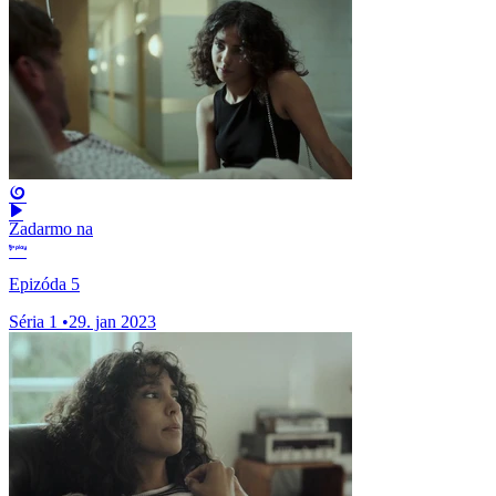
Zadarmo na
Epizóda 5
Séria 1
•
29. jan 2023