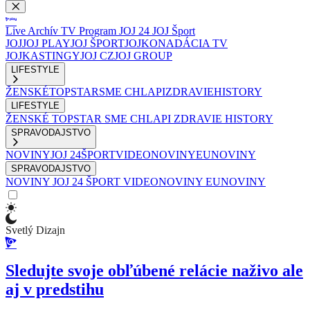
Live
Archív
TV Program
JOJ 24
JOJ Šport
JOJ
JOJ PLAY
JOJ ŠPORT
JOJKO
NADÁCIA TV
JOJ
KASTINGY
JOJ CZ
JOJ GROUP
LIFESTYLE
ŽENSKÉ
TOPSTAR
SME CHLAPI
ZDRAVIE
HISTORY
LIFESTYLE
ŽENSKÉ
TOPSTAR
SME CHLAPI
ZDRAVIE
HISTORY
SPRAVODAJSTVO
NOVINY
JOJ 24
ŠPORT
VIDEONOVINY
EUNOVINY
SPRAVODAJSTVO
NOVINY
JOJ 24
ŠPORT
VIDEONOVINY
EUNOVINY
Svetlý Dizajn
Sledujte svoje obľúbené relácie naživo ale
aj v predstihu