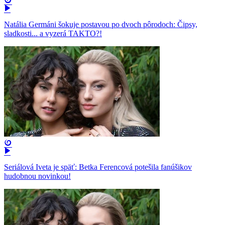
Natália Germáni šokuje postavou po dvoch pôrodoch: Čipsy,
sladkosti... a vyzerá TAKTO?!
Seriálová Iveta je späť: Betka Ferencová potešila fanúšikov
hudobnou novinkou!