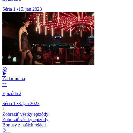
Séria 1
•
15. jan 2023
Zadarmo na
Epizóda 2
Séria 1
•
8. jan 2023
+
Zobraziť všetky epizódy
Zobraziť všetky epizódy
Bonusy z našich relácií