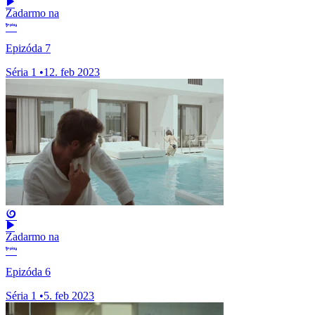
Zadarmo na
Epizóda 7
Séria 1
•
12. feb 2023
Zadarmo na
Epizóda 6
Séria 1
•
5. feb 2023