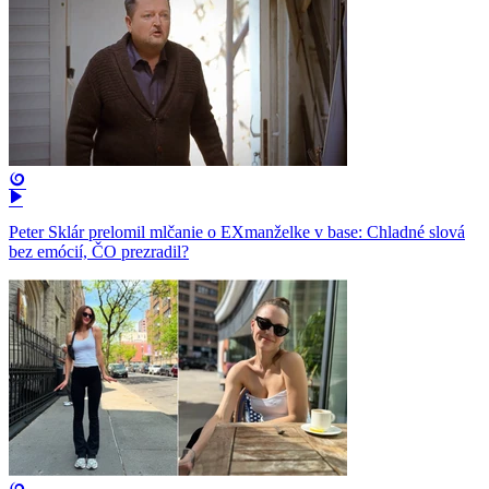
Peter Sklár prelomil mlčanie o EXmanželke v base: Chladné slová
bez emócií, ČO prezradil?