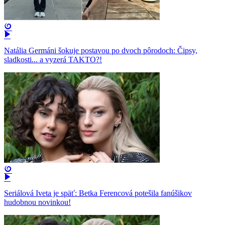
Natália Germáni šokuje postavou po dvoch pôrodoch: Čipsy,
sladkosti... a vyzerá TAKTO?!
Seriálová Iveta je späť: Betka Ferencová potešila fanúšikov
hudobnou novinkou!