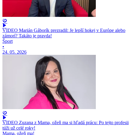
VIDEO Marián Gáborík prezradil: Je lepší hokej v Európe alebo
zámorí? Takáto je pravda!
Šport
•
24. 05. 2026
VIDEO Zuzana z Mama, ožeň ma si hľadá prácu: Po tejto profesii
túži už celé roky!
Mama, ožeň ma!