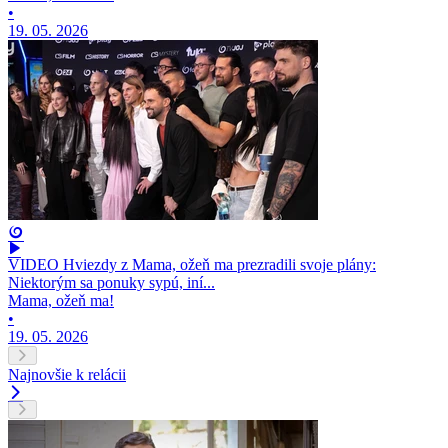
•
19. 05. 2026
VIDEO Hviezdy z Mama, ožeň ma prezradili svoje plány:
Niektorým sa ponuky sypú, iní...
Mama, ožeň ma!
•
19. 05. 2026
Najnovšie k relácii