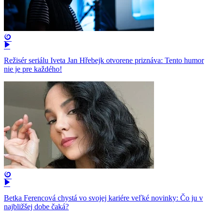
Režisér seriálu Iveta Jan Hřebejk otvorene priznáva: Tento humor
nie je pre každého!
Betka Ferencová chystá vo svojej kariére veľké novinky: Čo ju v
najbližšej dobe čaká?