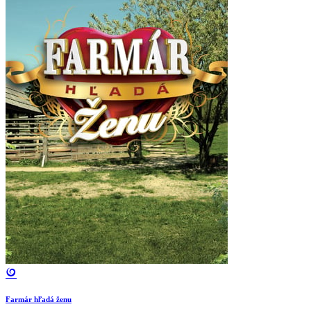
Farmár hľadá ženu