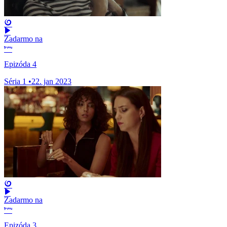
Zadarmo na
Epizóda 4
Séria 1
•
22. jan 2023
Zadarmo na
Epizóda 3