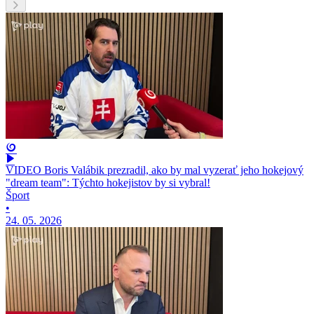
VIDEO Boris Valábik prezradil, ako by mal vyzerať jeho hokejový
"dream team": Týchto hokejistov by si vybral!
Šport
•
24. 05. 2026