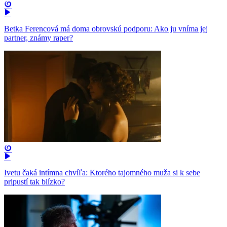
Betka Ferencová má doma obrovskú podporu: Ako ju vníma jej
partner, známy raper?
Ivetu čaká intímna chvíľa: Ktorého tajomného muža si k sebe
pripustí tak blízko?