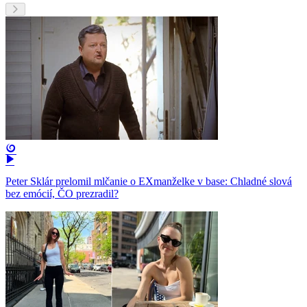
Peter Sklár prelomil mlčanie o EXmanželke v base: Chladné slová
bez emócií, ČO prezradil?