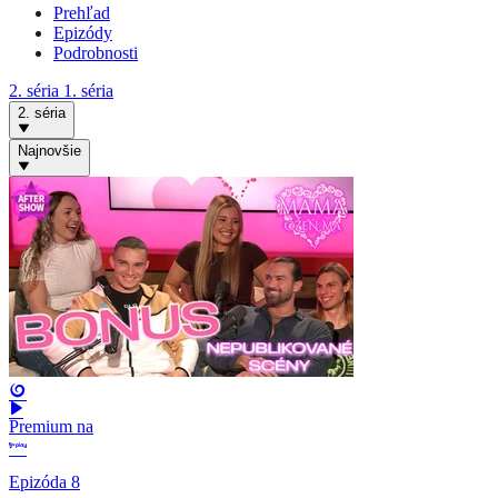
Prehľad
Epizódy
Podrobnosti
2. séria
1. séria
2. séria
Najnovšie
Premium na
Epizóda 8