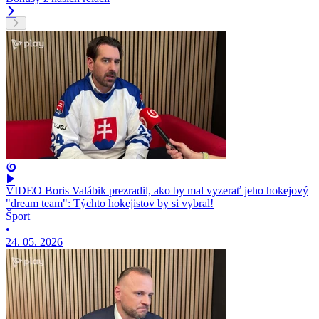
VIDEO Boris Valábik prezradil, ako by mal vyzerať jeho hokejový
"dream team": Týchto hokejistov by si vybral!
Šport
•
24. 05. 2026