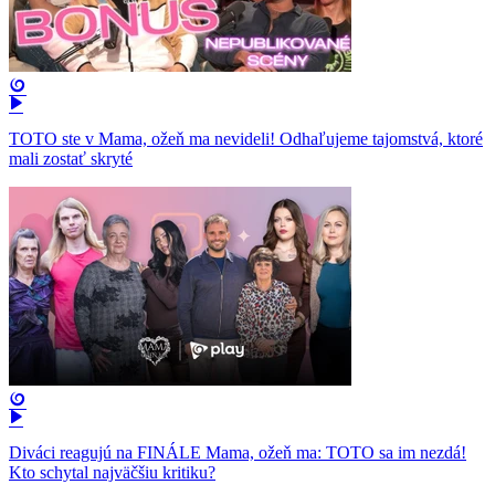
TOTO ste v Mama, ožeň ma nevideli! Odhaľujeme tajomstvá, ktoré
mali zostať skryté
Diváci reagujú na FINÁLE Mama, ožeň ma: TOTO sa im nezdá!
Kto schytal najväčšiu kritiku?