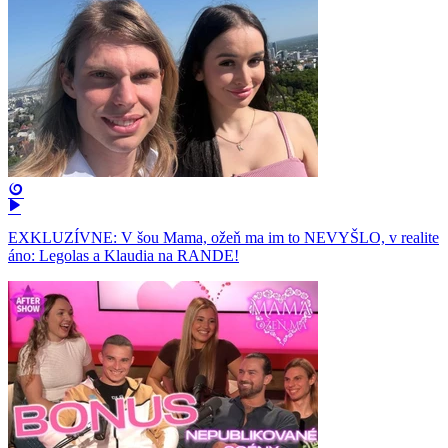
EXKLUZÍVNE: V šou Mama, ožeň ma im to NEVYŠLO, v realite
áno: Legolas a Klaudia na RANDE!