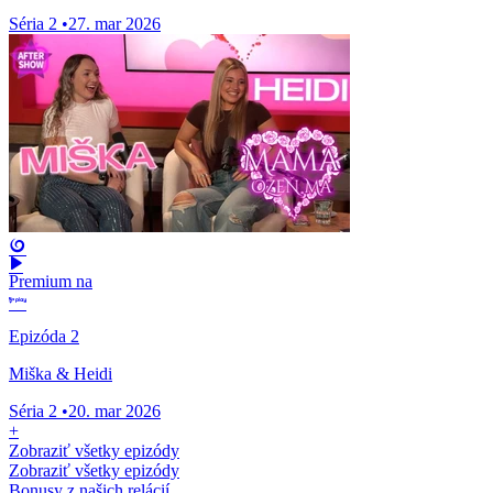
Séria 2
•
27. mar 2026
Premium na
Epizóda 2
Miška & Heidi
Séria 2
•
20. mar 2026
+
Zobraziť všetky epizódy
Zobraziť všetky epizódy
Bonusy z našich relácií