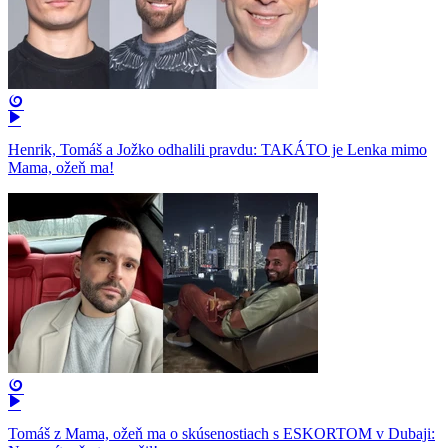
Henrik, Tomáš a Jožko odhalili pravdu: TAKÁTO je Lenka mimo
Mama, ožeň ma!
Tomáš z Mama, ožeň ma o skúsenostiach s ESKORTOM v Dubaji: