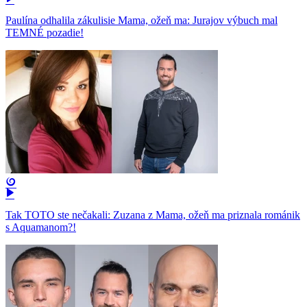
Paulína odhalila zákulisie Mama, ožeň ma: Jurajov výbuch mal
TEMNÉ pozadie!
Tak TOTO ste nečakali: Zuzana z Mama, ožeň ma priznala románik
s Aquamanom?!