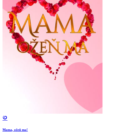
Mama, ožeň ma!