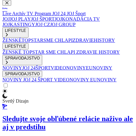
Live
Archív
TV Program
JOJ 24
JOJ Šport
JOJ
JOJ PLAY
JOJ ŠPORT
JOJKO
NADÁCIA TV
JOJ
KASTINGY
JOJ CZ
JOJ GROUP
LIFESTYLE
ŽENSKÉ
TOPSTAR
SME CHLAPI
ZDRAVIE
HISTORY
LIFESTYLE
ŽENSKÉ
TOPSTAR
SME CHLAPI
ZDRAVIE
HISTORY
SPRAVODAJSTVO
NOVINY
JOJ 24
ŠPORT
VIDEONOVINY
EUNOVINY
SPRAVODAJSTVO
NOVINY
JOJ 24
ŠPORT
VIDEONOVINY
EUNOVINY
Svetlý Dizajn
Sledujte svoje obľúbené relácie naživo ale
aj v predstihu