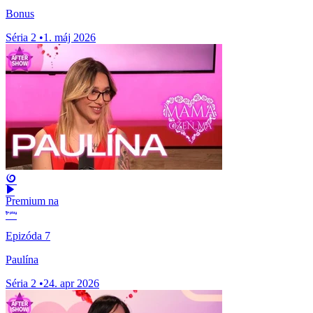
Bonus
Séria 2
•
1. máj 2026
Premium na
Epizóda 7
Paulína
Séria 2
•
24. apr 2026