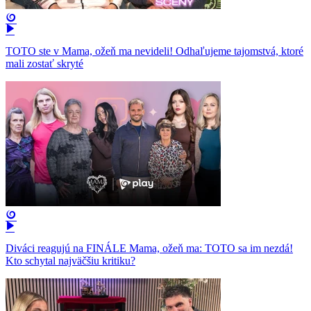
TOTO ste v Mama, ožeň ma nevideli! Odhaľujeme tajomstvá, ktoré
mali zostať skryté
Diváci reagujú na FINÁLE Mama, ožeň ma: TOTO sa im nezdá!
Kto schytal najväčšiu kritiku?