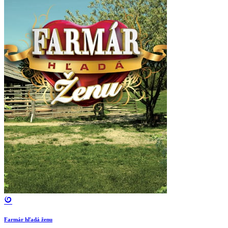
Farmár hľadá ženu