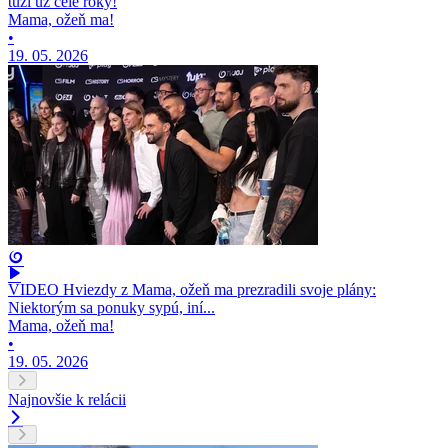
túži už celé roky!
Mama, ožeň ma!
•
19. 05. 2026
VIDEO Hviezdy z Mama, ožeň ma prezradili svoje plány:
Niektorým sa ponuky sypú, iní...
Mama, ožeň ma!
•
19. 05. 2026
Najnovšie k relácii