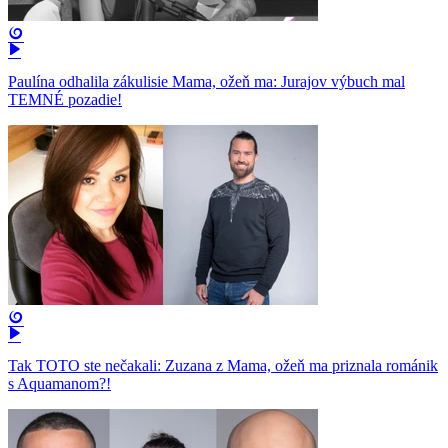
Paulína odhalila zákulisie Mama, ožeň ma: Jurajov výbuch mal
TEMNÉ pozadie!
Tak TOTO ste nečakali: Zuzana z Mama, ožeň ma priznala románik
s Aquamanom?!