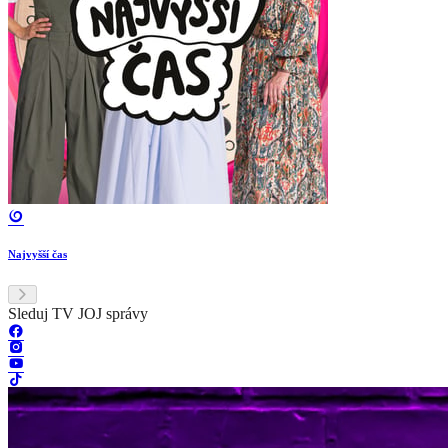
Najvyšší čas
Sleduj TV JOJ správy