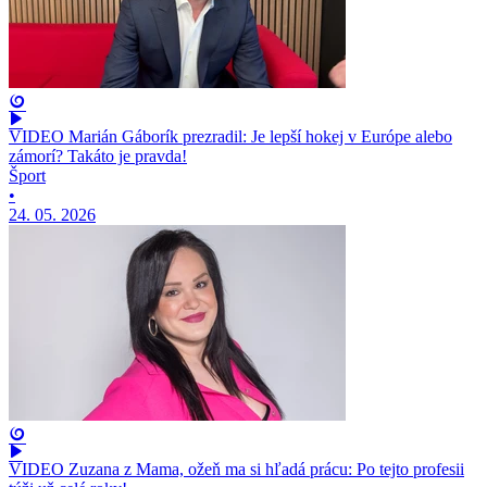
VIDEO Marián Gáborík prezradil: Je lepší hokej v Európe alebo
zámorí? Takáto je pravda!
Šport
•
24. 05. 2026
VIDEO Zuzana z Mama, ožeň ma si hľadá prácu: Po tejto profesii