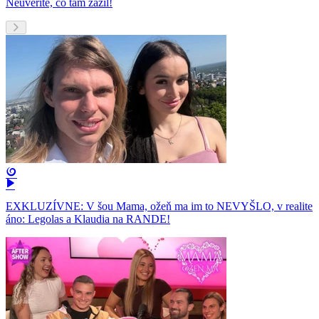
Neuveríte, čo tam zažil!
EXKLUZÍVNE: V šou Mama, ožeň ma im to NEVYŠLO, v realite
áno: Legolas a Klaudia na RANDE!