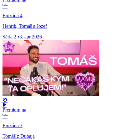
Epizóda 4
Henrik, Tomáš a Jozef
Séria 2
•
3. apr 2026
Premium na
Epizóda 3
Tomáš z Dubaja