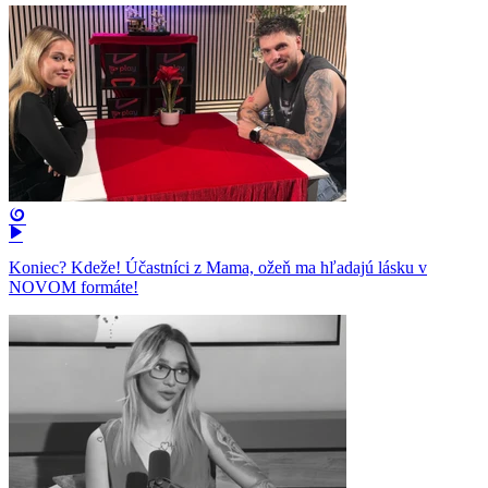
Koniec? Kdeže! Účastníci z Mama, ožeň ma hľadajú lásku v
NOVOM formáte!