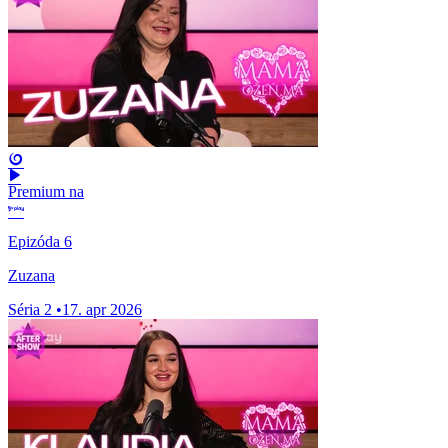
Premium na
Epizóda 6
Zuzana
Séria 2
•
17. apr 2026