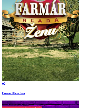
Farmár hľadá ženu