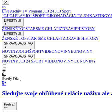
Live
Archív
TV Program
JOJ 24
JOJ Šport
JOJ
JOJ PLAY
JOJ ŠPORT
JOJKO
NADÁCIA TV JOJ
KASTINGY
LIFESTYLE
ŽENSKÉ
TOPSTAR
SME CHLAPI
ZDRAVIE
HISTORY
LIFESTYLE
ŽENSKÉ
TOPSTAR
SME CHLAPI
ZDRAVIE
HISTORY
SPRAVODAJSTVO
NOVINY
JOJ 24
ŠPORT
VIDEONOVINY
EUNOVINY
SPRAVODAJSTVO
NOVINY
JOJ 24
ŠPORT
VIDEONOVINY
EUNOVINY
Svetlý Dizajn
Sledujte svoje obľúbené relácie naživo ale 
Prehrať