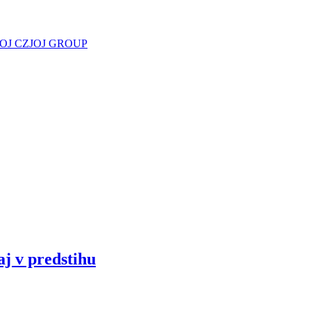
JOJ CZ
JOJ GROUP
aj v predstihu