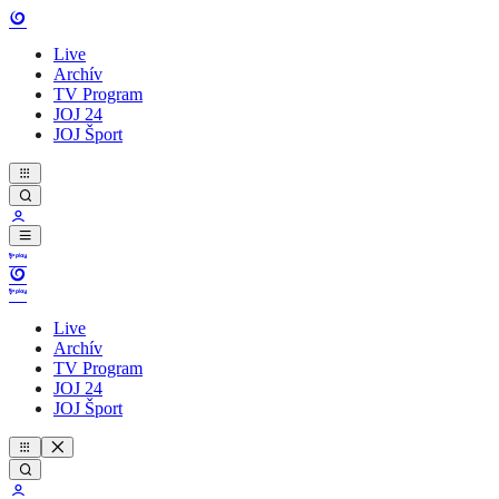
Live
Archív
TV Program
JOJ 24
JOJ Šport
Live
Archív
TV Program
JOJ 24
JOJ Šport