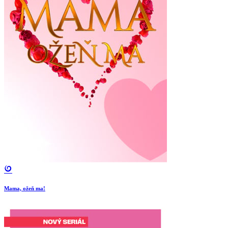
Mama, ožeň ma!