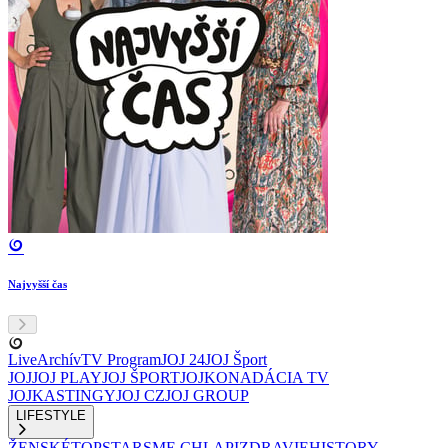
Najvyšší čas
Live
Archív
TV Program
JOJ 24
JOJ Šport
JOJ
JOJ PLAY
JOJ ŠPORT
JOJKO
NADÁCIA TV
JOJ
KASTINGY
JOJ CZ
JOJ GROUP
LIFESTYLE
ŽENSKÉ
TOPSTAR
SME CHLAPI
ZDRAVIE
HISTORY