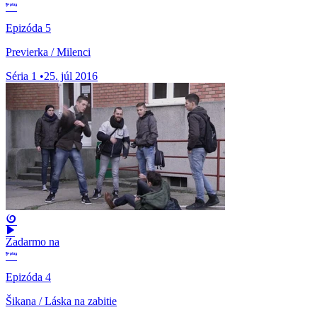
Epizóda 5
Previerka / Milenci
Séria 1
•
25. júl 2016
Zadarmo na
Epizóda 4
Šikana / Láska na zabitie