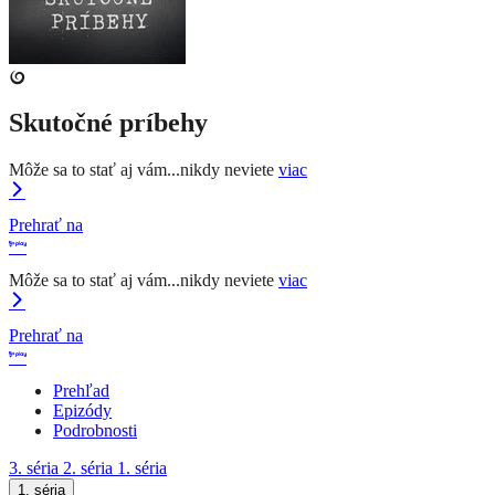
Skutočné príbehy
Môže sa to stať aj vám...nikdy neviete
viac
Prehrať na
Môže sa to stať aj vám...nikdy neviete
viac
Prehrať na
Prehľad
Epizódy
Podrobnosti
3. séria
2. séria
1. séria
1. séria