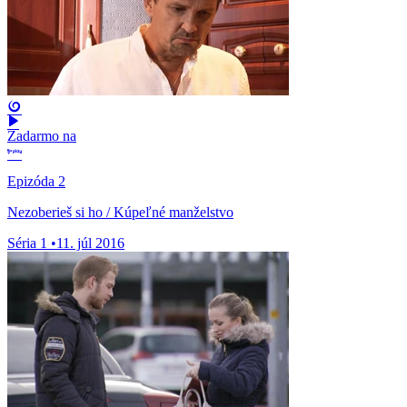
Zadarmo na
Epizóda 2
Nezoberieš si ho / Kúpeľné manželstvo
Séria 1
•
11. júl 2016