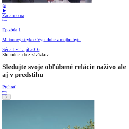
Zadarmo na
Epizóda 1
Milionový strýko / Vypadnite z môjho bytu
Séria 1
•
11. júl 2016
Slobodne a bez záväzkov
Sledujte svoje obľúbené relácie naživo ale
aj v predstihu
Prehrať