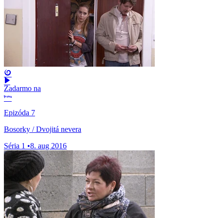
Zadarmo na
Epizóda 7
Bosorky / Dvojitá nevera
Séria 1
•
8. aug 2016