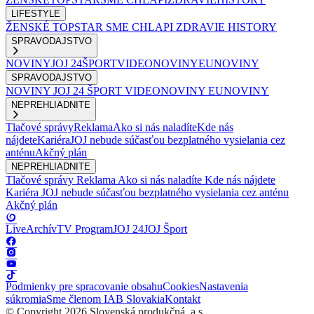
LIFESTYLE
ŽENSKÉ
TOPSTAR
SME CHLAPI
ZDRAVIE
HISTORY
SPRAVODAJSTVO
NOVINY
JOJ 24
ŠPORT
VIDEONOVINY
EUNOVINY
SPRAVODAJSTVO
NOVINY
JOJ 24
ŠPORT
VIDEONOVINY
EUNOVINY
NEPREHLIADNITE
Tlačové správy
Reklama
Ako si nás naladíte
Kde nás
nájdete
Kariéra
JOJ nebude súčasťou bezplatného vysielania cez
anténu
Akčný plán
NEPREHLIADNITE
Tlačové správy
Reklama
Ako si nás naladíte
Kde nás nájdete
Kariéra
JOJ nebude súčasťou bezplatného vysielania cez anténu
Akčný plán
Live
Archív
TV Program
JOJ 24
JOJ Šport
Podmienky pre spracovanie obsahu
Cookies
Nastavenia
súkromia
Sme členom IAB Slovakia
Kontakt
© Copyright 2026 Slovenská produkčná, a.s.