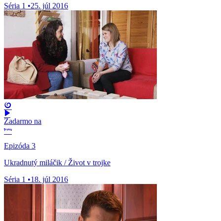
Séria 1
•
25. júl 2016
Zadarmo na
Epizóda 3
Ukradnutý miláčik / Život v trojke
Séria 1
•
18. júl 2016