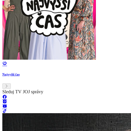
Najvyšší čas
Sleduj TV JOJ správy