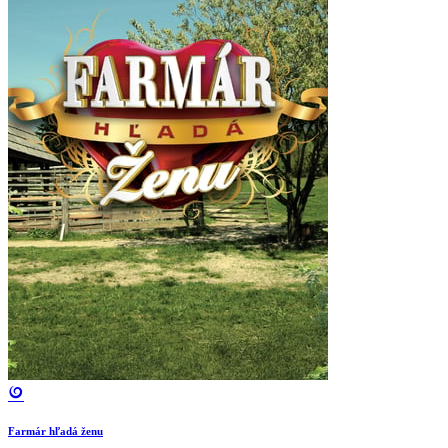
Farmár hľadá ženu