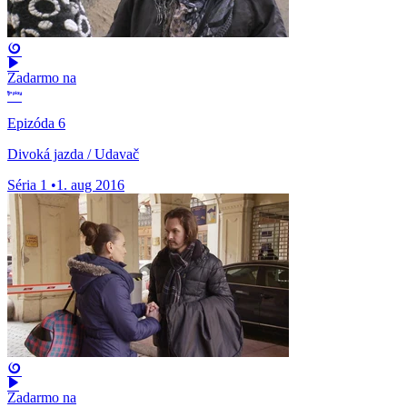
Zadarmo na
Epizóda 6
Divoká jazda / Udavač
Séria 1
•
1. aug 2016
Zadarmo na