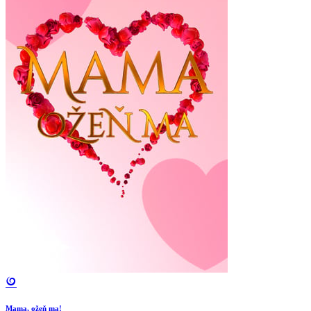
Mama, ožeň ma!