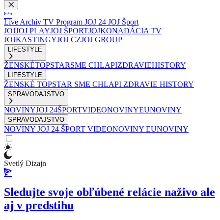
Live
Archív
TV Program
JOJ 24
JOJ Šport
JOJ
JOJ PLAY
JOJ ŠPORT
JOJKO
NADÁCIA TV
JOJ
KASTINGY
JOJ CZ
JOJ GROUP
LIFESTYLE
ŽENSKÉ
TOPSTAR
SME CHLAPI
ZDRAVIE
HISTORY
LIFESTYLE
ŽENSKÉ
TOPSTAR
SME CHLAPI
ZDRAVIE
HISTORY
SPRAVODAJSTVO
NOVINY
JOJ 24
ŠPORT
VIDEONOVINY
EUNOVINY
SPRAVODAJSTVO
NOVINY
JOJ 24
ŠPORT
VIDEONOVINY
EUNOVINY
Svetlý Dizajn
Sledujte svoje obľúbené relácie naživo ale
aj v predstihu