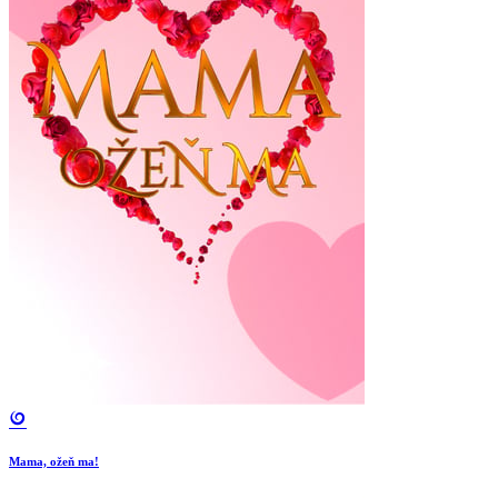
Mama, ožeň ma!