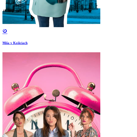
Miša v Košiciach