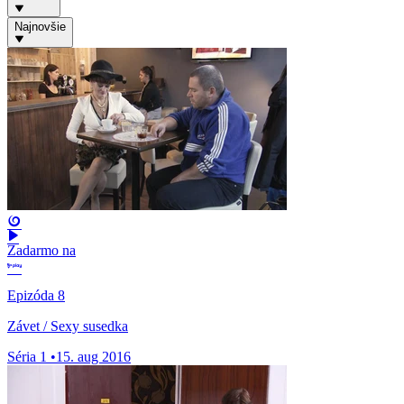
Najnovšie
Zadarmo na
Epizóda 8
Závet / Sexy susedka
Séria 1
•
15. aug 2016