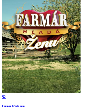
Farmár hľadá ženu