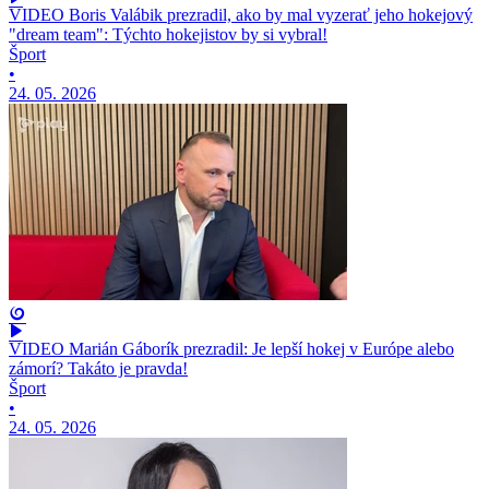
VIDEO Boris Valábik prezradil, ako by mal vyzerať jeho hokejový
"dream team": Týchto hokejistov by si vybral!
Šport
•
24. 05. 2026
VIDEO Marián Gáborík prezradil: Je lepší hokej v Európe alebo
zámorí? Takáto je pravda!
Šport
•
24. 05. 2026