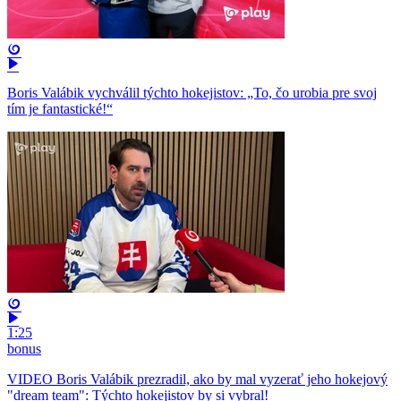
Boris Valábik vychválil týchto hokejistov: „To, čo urobia pre svoj
tím je fantastické!“
1:25
bonus
VIDEO Boris Valábik prezradil, ako by mal vyzerať jeho hokejový
"dream team": Týchto hokejistov by si vybral!