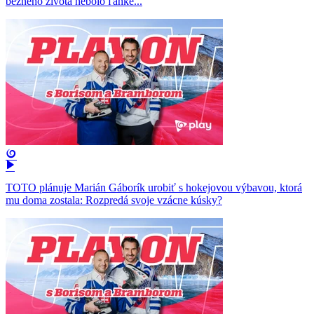
bežného života nebolo ľahké...
TOTO plánuje Marián Gáborík urobiť s hokejovou výbavou, ktorá
mu doma zostala: Rozpredá svoje vzácne kúsky?