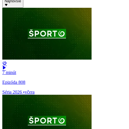
Najnovšie
7 minút
Epizóda 808
Séria 2026
•
včera