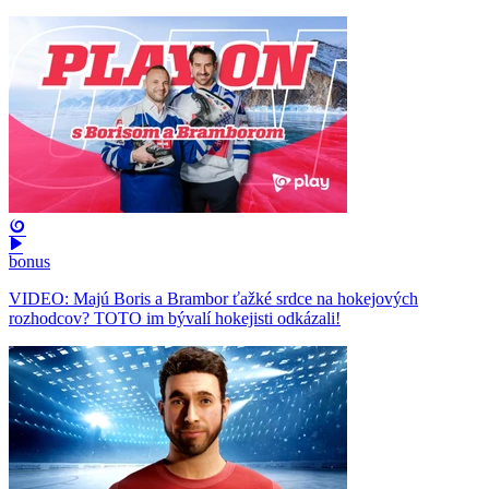
bonus
VIDEO: Majú Boris a Brambor ťažké srdce na hokejových
rozhodcov? TOTO im bývalí hokejisti odkázali!