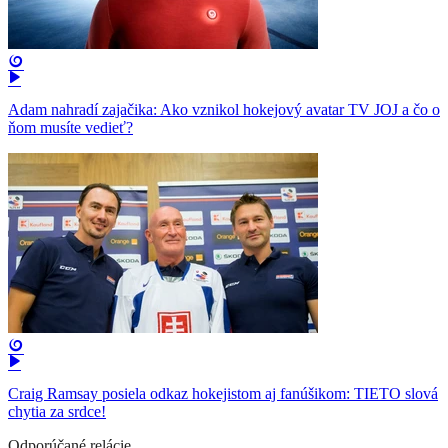
Adam nahradí zajačika: Ako vznikol hokejový avatar TV JOJ a čo o
ňom musíte vedieť?
Craig Ramsay posiela odkaz hokejistom aj fanúšikom: TIETO slová
chytia za srdce!
Odporúčané relácie