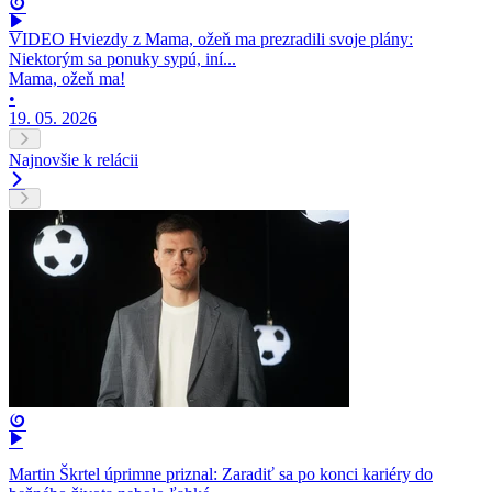
VIDEO Hviezdy z Mama, ožeň ma prezradili svoje plány:
Niektorým sa ponuky sypú, iní...
Mama, ožeň ma!
•
19. 05. 2026
Najnovšie k relácii
Martin Škrtel úprimne priznal: Zaradiť sa po konci kariéry do