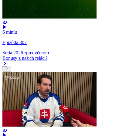
6 minút
Epizóda 807
Séria 2026
•
predvčerom
Bonusy z našich relácií