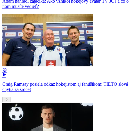
Adam nahradí zajačika: Ako vznikol hokejový avatar TV JOJ a čo o
ňom musíte vedieť?
Craig Ramsay posiela odkaz hokejistom aj fanúšikom: TIETO slová
chytia za srdce!