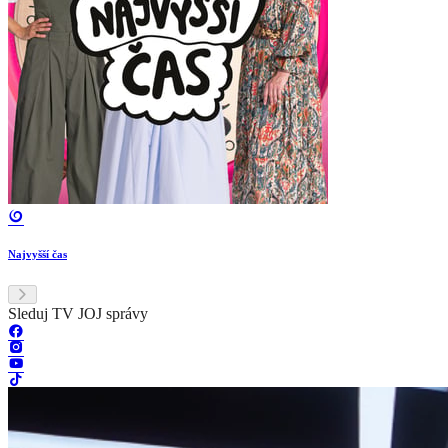
Najvyšší čas
Sleduj TV JOJ správy