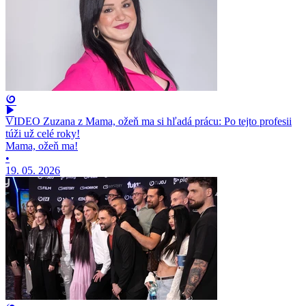
VIDEO Zuzana z Mama, ožeň ma si hľadá prácu: Po tejto profesii
túži už celé roky!
Mama, ožeň ma!
•
19. 05. 2026