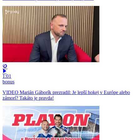
1:01
bonus
VIDEO Marián Gáborík prezradil: Je lepší hokej v Európe alebo
zámorí? Takáto je pravda!