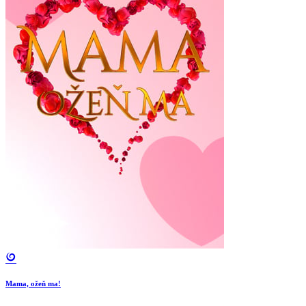
Mama, ožeň ma!