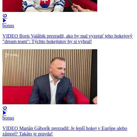
bonus
VIDEO Boris Valábik prezradil, ako by mal vyzerať jeho hokejový
"dream team": Týchto hokejistov by si vybral!
bonus
VIDEO Marián Gáborík prezradil: Je lepší hokej v Európe alebo
zámorí? Takáto je pravda!