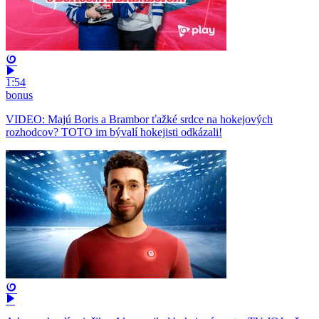
1:54
bonus
VIDEO: Majú Boris a Brambor ťažké srdce na hokejových
rozhodcov? TOTO im bývalí hokejisti odkázali!