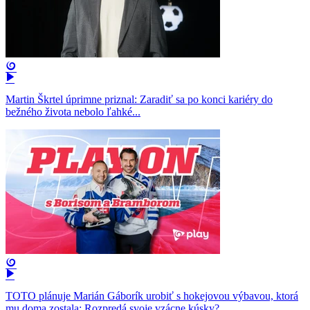
Martin Škrtel úprimne priznal: Zaradiť sa po konci kariéry do
bežného života nebolo ľahké...
TOTO plánuje Marián Gáborík urobiť s hokejovou výbavou, ktorá
mu doma zostala: Rozpredá svoje vzácne kúsky?