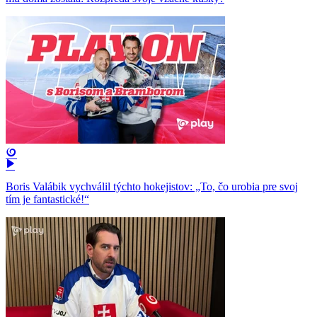
Boris Valábik vychválil týchto hokejistov: „To, čo urobia pre svoj
tím je fantastické!“