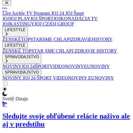
Live
Archív
TV Program
JOJ 24
JOJ Šport
JOJ
JOJ PLAY
JOJ ŠPORT
JOJKO
NADÁCIA TV
JOJ
KASTINGY
JOJ CZ
JOJ GROUP
LIFESTYLE
ŽENSKÉ
TOPSTAR
SME CHLAPI
ZDRAVIE
HISTORY
LIFESTYLE
ŽENSKÉ
TOPSTAR
SME CHLAPI
ZDRAVIE
HISTORY
SPRAVODAJSTVO
NOVINY
JOJ 24
ŠPORT
VIDEONOVINY
EUNOVINY
SPRAVODAJSTVO
NOVINY
JOJ 24
ŠPORT
VIDEONOVINY
EUNOVINY
Svetlý Dizajn
Sledujte svoje obľúbené relácie naživo ale
aj v predstihu