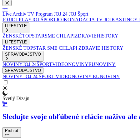
Live
Archív
TV Program
JOJ 24
JOJ Šport
JOJ
JOJ PLAY
JOJ ŠPORT
JOJKO
NADÁCIA TV JOJ
KASTINGY
LIFESTYLE
ŽENSKÉ
TOPSTAR
SME CHLAPI
ZDRAVIE
HISTORY
LIFESTYLE
ŽENSKÉ
TOPSTAR
SME CHLAPI
ZDRAVIE
HISTORY
SPRAVODAJSTVO
NOVINY
JOJ 24
ŠPORT
VIDEONOVINY
EUNOVINY
SPRAVODAJSTVO
NOVINY
JOJ 24
ŠPORT
VIDEONOVINY
EUNOVINY
Svetlý Dizajn
Sledujte svoje obľúbené relácie naživo ale 
Prehrať