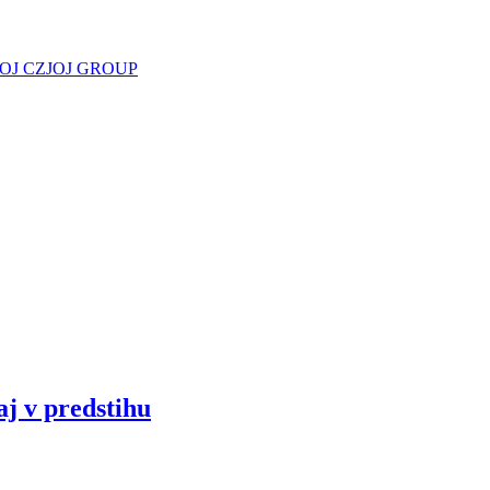
JOJ CZ
JOJ GROUP
aj v predstihu