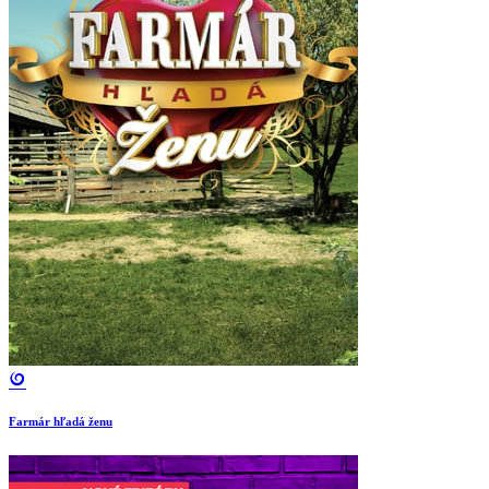
Farmár hľadá ženu