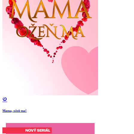
Mama, ožeň ma!