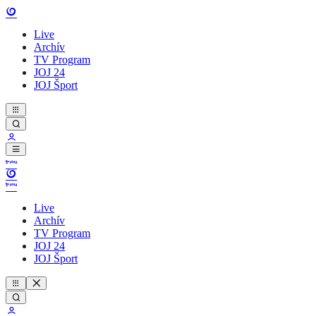
Live
Archív
TV Program
JOJ 24
JOJ Šport
Live
Archív
TV Program
JOJ 24
JOJ Šport