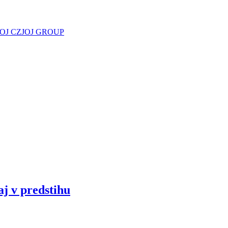
JOJ CZ
JOJ GROUP
aj v predstihu