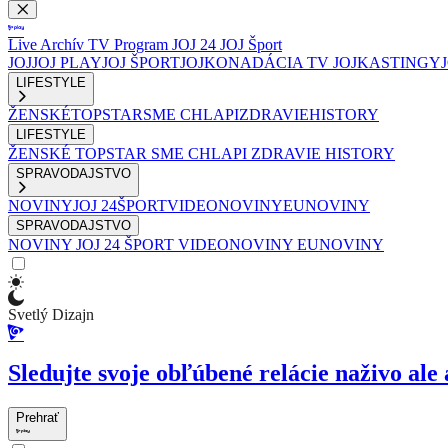
Live
Archív
TV Program
JOJ 24
JOJ Šport
JOJ
JOJ PLAY
JOJ ŠPORT
JOJKO
NADÁCIA TV JOJ
KASTINGY
LIFESTYLE
ŽENSKÉ
TOPSTAR
SME CHLAPI
ZDRAVIE
HISTORY
LIFESTYLE
ŽENSKÉ
TOPSTAR
SME CHLAPI
ZDRAVIE
HISTORY
SPRAVODAJSTVO
NOVINY
JOJ 24
ŠPORT
VIDEONOVINY
EUNOVINY
SPRAVODAJSTVO
NOVINY
JOJ 24
ŠPORT
VIDEONOVINY
EUNOVINY
Svetlý Dizajn
Sledujte svoje obľúbené relácie naživo ale 
Prehrať