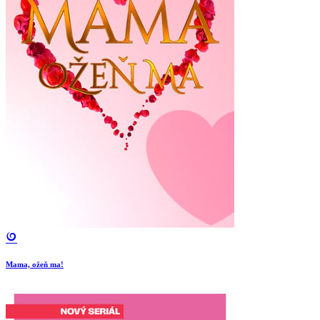
Mama, ožeň ma!