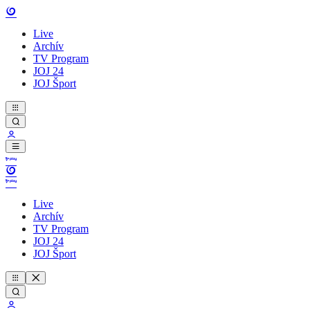
Live
Archív
TV Program
JOJ 24
JOJ Šport
Live
Archív
TV Program
JOJ 24
JOJ Šport