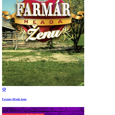
Farmár hľadá ženu