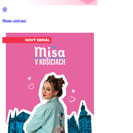
Mama, ožeň ma!