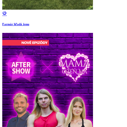
Farmár hľadá ženu