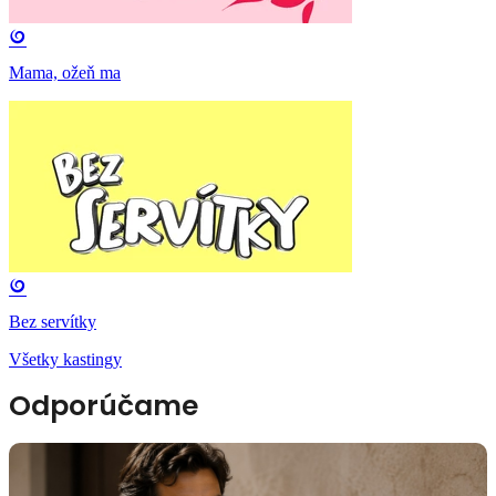
Mama, ožeň ma
Bez servítky
Všetky kastingy
Odporúčame