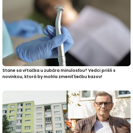
Stane sa vŕtačka u zubára minulosťou? Vedci prišli s
novinkou, ktorá by mohla zmeniť liečbu kazov!