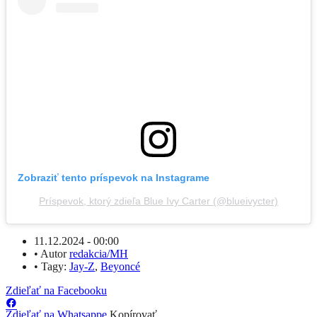
Zobraziť tento príspevok na Instagrame
Príspevok, ktorý zdieľa Blue Ivy Carter (@blueivycter)
11.12.2024 - 00:00
•
Autor
redakcia/MH
•
Tagy:
Jay-Z
,
Beyoncé
Zdieľať na Facebooku
Zdieľať na Whatsappe
Kopírovať