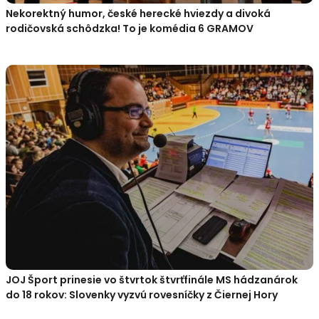
Nekorektný humor, české herecké hviezdy a divoká
rodičovská schôdzka! To je komédia 6 GRAMOV
JOJ Šport prinesie vo štvrtok štvrťfinále MS hádzanárok
do 18 rokov: Slovenky vyzvú rovesníčky z Čiernej Hory