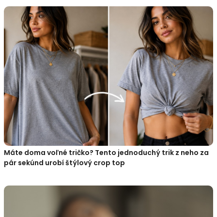
Máte doma voľné tričko? Tento jednoduchý trik z neho za
pár sekúnd urobí štýlový crop top