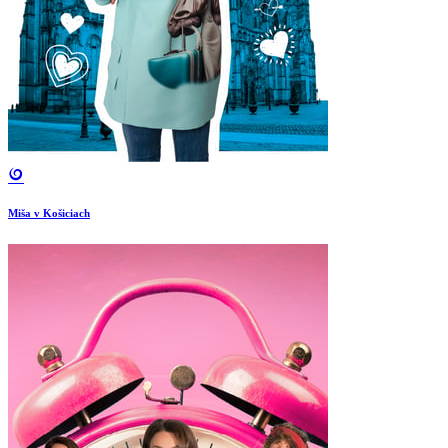
Miša v Košiciach