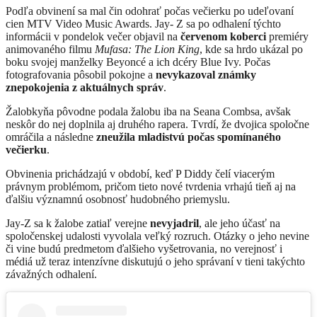
​Podľa obvinení sa mal čin odohrať počas večierku po udeľovaní
cien MTV Video Music Awards. Jay- Z sa po odhalení týchto
informácii v pondelok večer objavil na
červenom koberci
premiéry
animovaného filmu
Mufasa: The Lion King
, kde sa hrdo ukázal po
boku svojej manželky Beyoncé a ich dcéry Blue Ivy. Počas
fotografovania pôsobil pokojne a
nevykazoval známky
znepokojenia z aktuálnych správ
.
Žalobkyňa pôvodne podala žalobu iba na Seana Combsa, avšak
neskôr do nej doplnila aj druhého rapera. Tvrdí, že dvojica spoločne
omráčila a následne
zneužila mladistvú počas spomínaného
večierku
.
Obvinenia prichádzajú v období, keď P Diddy čelí viacerým
právnym problémom, pričom tieto nové tvrdenia vrhajú tieň aj na
ďalšiu významnú osobnosť hudobného priemyslu.
Jay-Z sa k žalobe zatiaľ verejne
nevyjadril
, ale jeho účasť na
spoločenskej udalosti vyvolala veľký rozruch. Otázky o jeho nevine
či vine budú predmetom ďalšieho vyšetrovania, no verejnosť i
médiá už teraz intenzívne diskutujú o jeho správaní v tieni takýchto
závažných odhalení.