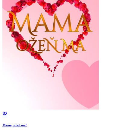
Mama, ožeň ma!