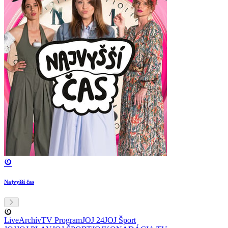
Najvyšší čas
Live
Archív
TV Program
JOJ 24
JOJ Šport