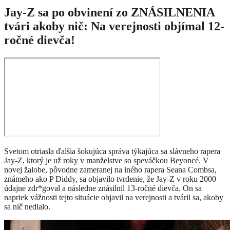
Jay-Z sa po obvinení zo ZNÁSILNENIA
tvári akoby nič: Na verejnosti objímal 12-
ročné dievča!
Svetom otriasla ďalšia šokujúca správa týkajúca sa slávneho rapera
Jay-Z, ktorý je už roky v manželstve so speváčkou Beyoncé. V
novej žalobe, pôvodne zameranej na iného rapera Seana Combsa,
známeho ako P Diddy, sa objavilo tvrdenie, že Jay-Z v roku 2000
údajne zdr*goval a následne znásilnil 13-ročné dievča. On sa
napriek vážnosti tejto situácie objavil na verejnosti a tváril sa, akoby
sa nič nedialo.