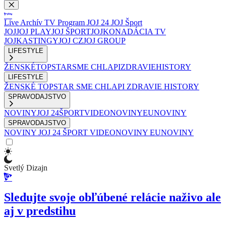
Live
Archív
TV Program
JOJ 24
JOJ Šport
JOJ
JOJ PLAY
JOJ ŠPORT
JOJKO
NADÁCIA TV
JOJ
KASTINGY
JOJ CZ
JOJ GROUP
LIFESTYLE
ŽENSKÉ
TOPSTAR
SME CHLAPI
ZDRAVIE
HISTORY
LIFESTYLE
ŽENSKÉ
TOPSTAR
SME CHLAPI
ZDRAVIE
HISTORY
SPRAVODAJSTVO
NOVINY
JOJ 24
ŠPORT
VIDEONOVINY
EUNOVINY
SPRAVODAJSTVO
NOVINY
JOJ 24
ŠPORT
VIDEONOVINY
EUNOVINY
Svetlý Dizajn
Sledujte svoje obľúbené relácie naživo ale
aj v predstihu