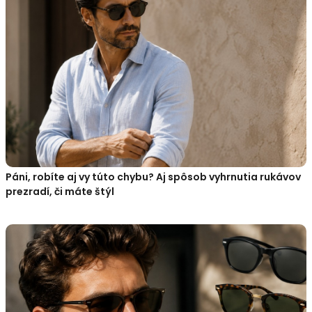
Páni, robíte aj vy túto chybu? Aj spôsob vyhrnutia rukávov
prezradí, či máte štýl