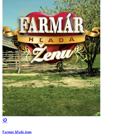
Farmár hľadá ženu