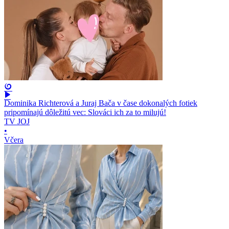
Dominika Richterová a Juraj Bača v čase dokonalých fotiek
pripomínajú dôležitú vec: Slováci ich za to milujú!
TV JOJ
•
Včera