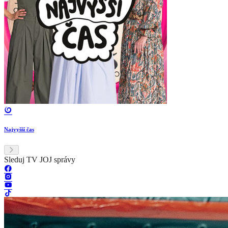
Najvyšší čas
Sleduj TV JOJ správy