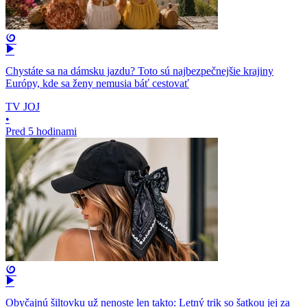
Chystáte sa na dámsku jazdu? Toto sú najbezpečnejšie krajiny
Európy, kde sa ženy nemusia báť cestovať
TV JOJ
•
Pred 5 hodinami
Obyčajnú šiltovku už nenoste len takto: Letný trik so šatkou jej za