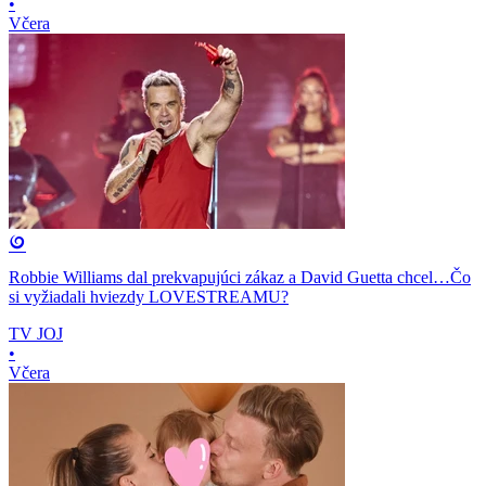
•
Včera
Robbie Williams dal prekvapujúci zákaz a David Guetta chcel…Čo
si vyžiadali hviezdy LOVESTREAMU?
TV JOJ
•
Včera