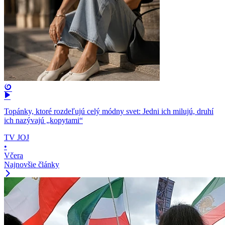
Topánky, ktoré rozdeľujú celý módny svet: Jedni ich milujú, druhí
ich nazývajú „kopytami“
TV JOJ
•
Včera
Najnovšie články