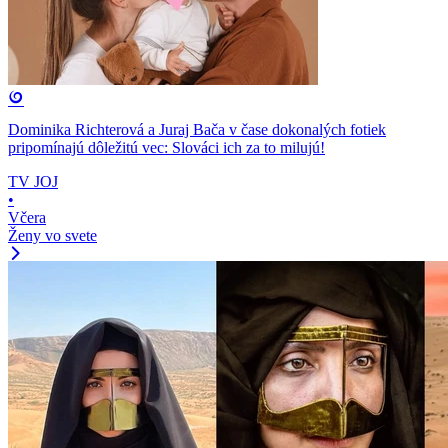
Dominika Richterová a Juraj Bača v čase dokonalých fotiek
pripomínajú dôležitú vec: Slováci ich za to milujú!
TV JOJ
•
Včera
Ženy vo svete