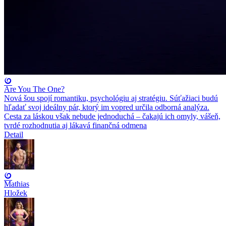
Are You The One?
Nová šou spojí romantiku, psychológiu aj stratégiu. Súťažiaci budú
hľadať svoj ideálny pár, ktorý im vopred určila odborná analýza.
Cesta za láskou však nebude jednoduchá – čakajú ich omyly, vášeň,
tvrdé rozhodnutia aj lákavá finančná odmena
Detail
Mathias
Hložek