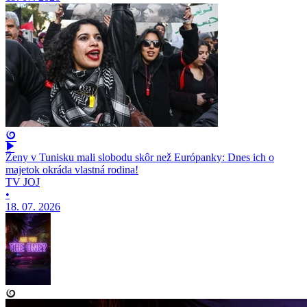
Ženy v Tunisku mali slobodu skôr než Európanky: Dnes ich o
majetok okráda vlastná rodina!
TV JOJ
•
18. 07. 2026