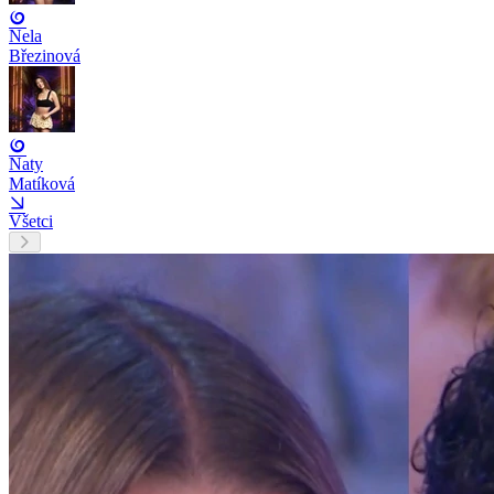
Nela
Březinová
Naty
Matíková
Všetci