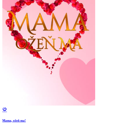
Mama, ožeň ma!