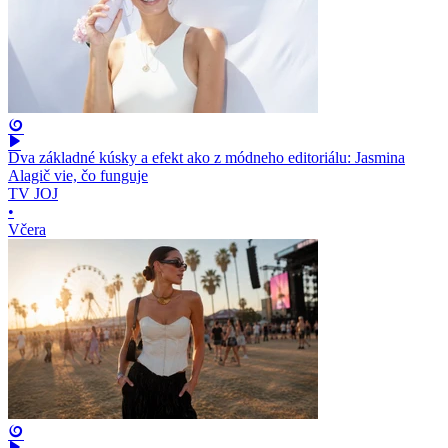
Dva základné kúsky a efekt ako z módneho editoriálu: Jasmina
Alagič vie, čo funguje
TV JOJ
•
Včera