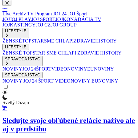
Live
Archív
TV Program
JOJ 24
JOJ Šport
JOJ
JOJ PLAY
JOJ ŠPORT
JOJKO
NADÁCIA TV
JOJ
KASTINGY
JOJ CZ
JOJ GROUP
LIFESTYLE
ŽENSKÉ
TOPSTAR
SME CHLAPI
ZDRAVIE
HISTORY
LIFESTYLE
ŽENSKÉ
TOPSTAR
SME CHLAPI
ZDRAVIE
HISTORY
SPRAVODAJSTVO
NOVINY
JOJ 24
ŠPORT
VIDEONOVINY
EUNOVINY
SPRAVODAJSTVO
NOVINY
JOJ 24
ŠPORT
VIDEONOVINY
EUNOVINY
Svetlý Dizajn
Sledujte svoje obľúbené relácie naživo ale
aj v predstihu