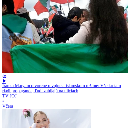
Iránka Maryam otvorene o vojne a islamskom režime: Všetko tam
riadi propaganda, ľudí zabíjajú na uliciach
TV JOJ
•
Včera