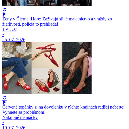
Ženy v Čiernej Hore: Zažívajú silné majetníctvo a vraždy zo
žiarlivosti, polícia to prehliada!
TV JOJ
•
25. 07. 2026
Červené topánky si na dovolenku v týchto krajinách radšej neberte:
Vyhnete sa problémom!
Nákupné maniačky
•
19. 07. 2026