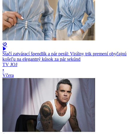
Stačí zatvárací špendlík a pár perál: Virálny trik premení obyčajnú
košeľu na elegantný kúsok za pár sekúnd
TV JOJ
•
Včera