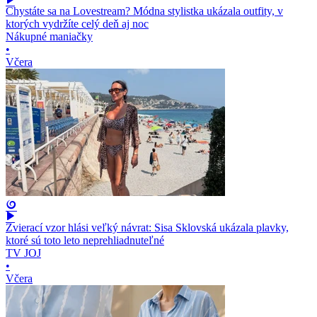
Chystáte sa na Lovestream? Módna stylistka ukázala outfity, v
ktorých vydržíte celý deň aj noc
Nákupné maniačky
•
Včera
Zvierací vzor hlási veľký návrat: Sisa Sklovská ukázala plavky,
ktoré sú toto leto neprehliadnuteľné
TV JOJ
•
Včera