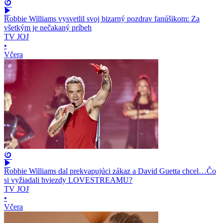
Robbie Williams vysvetlil svoj bizarný pozdrav fanúšikom: Za
všetkým je nečakaný príbeh
TV JOJ
•
Včera
Robbie Williams dal prekvapujúci zákaz a David Guetta chcel…Čo
si vyžiadali hviezdy LOVESTREAMU?
TV JOJ
•
Včera