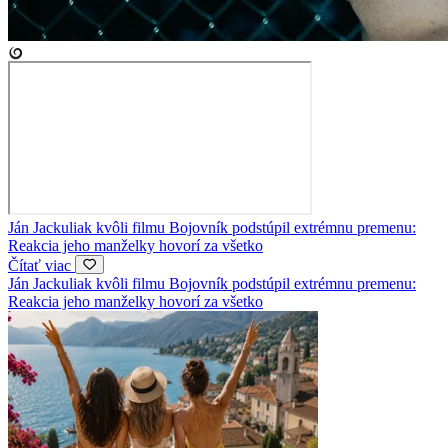
Ján Jackuliak kvôli filmu Bojovník podstúpil extrémnu premenu:
Reakcia jeho manželky hovorí za všetko
Čítať viac
Ján Jackuliak kvôli filmu Bojovník podstúpil extrémnu premenu:
Reakcia jeho manželky hovorí za všetko