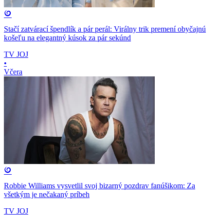
Stačí zatvárací špendlík a pár perál: Virálny trik premení obyčajnú
košeľu na elegantný kúsok za pár sekúnd
TV JOJ
•
Včera
Robbie Williams vysvetlil svoj bizarný pozdrav fanúšikom: Za
všetkým je nečakaný príbeh
TV JOJ