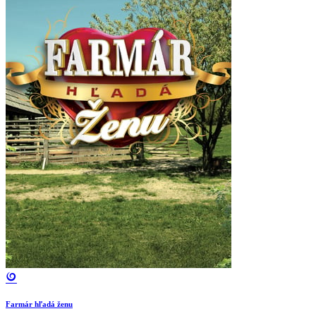
Farmár hľadá ženu