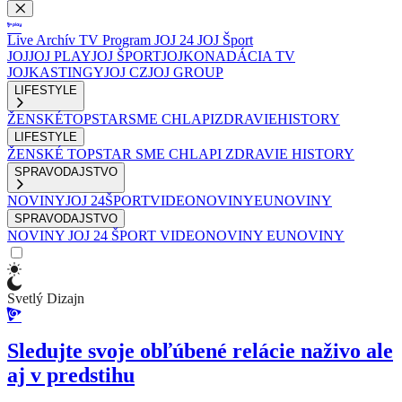
Live
Archív
TV Program
JOJ 24
JOJ Šport
JOJ
JOJ PLAY
JOJ ŠPORT
JOJKO
NADÁCIA TV
JOJ
KASTINGY
JOJ CZ
JOJ GROUP
LIFESTYLE
ŽENSKÉ
TOPSTAR
SME CHLAPI
ZDRAVIE
HISTORY
LIFESTYLE
ŽENSKÉ
TOPSTAR
SME CHLAPI
ZDRAVIE
HISTORY
SPRAVODAJSTVO
NOVINY
JOJ 24
ŠPORT
VIDEONOVINY
EUNOVINY
SPRAVODAJSTVO
NOVINY
JOJ 24
ŠPORT
VIDEONOVINY
EUNOVINY
Svetlý Dizajn
Sledujte svoje obľúbené relácie naživo ale
aj v predstihu