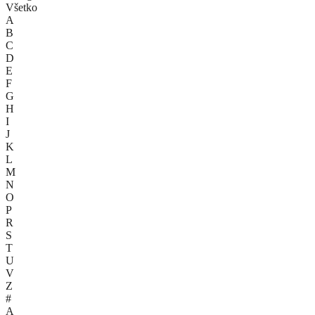
Všetko
A
B
C
D
E
F
G
H
I
J
K
L
M
N
O
P
R
S
T
U
V
Z
#
A