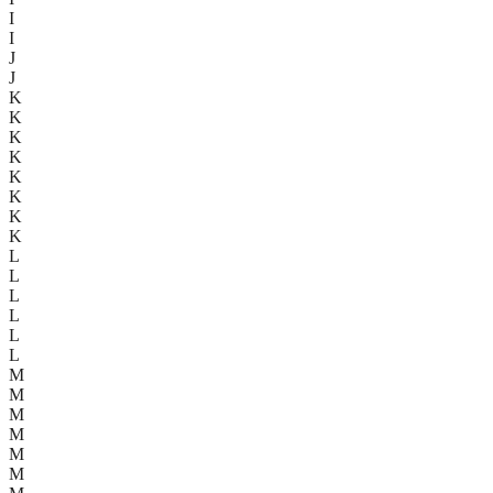
I
I
J
J
K
K
K
K
K
K
K
K
L
L
L
L
L
L
M
M
M
M
M
M