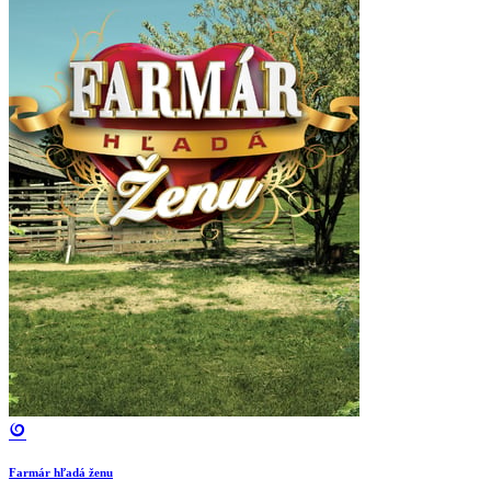
Farmár hľadá ženu