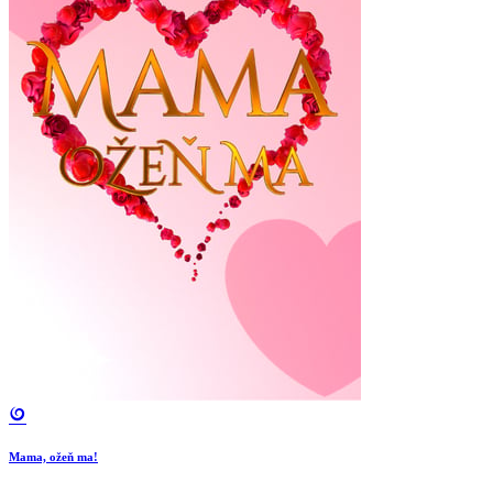
Mama, ožeň ma!