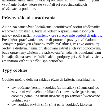
nezobrazovanie vami už videnej reklamy, vo formulároch urýchli
vypĺňanie údajov, ktoré ste vypĺňali pri predchádzajúcich
návštevách a podobne.
Právny základ spracúvania
Ak pri zaznamenávaní dokážeme identifikovať osobu návštevníka
webového prostredia, bude sa jednať o spracúvanie osobných
údajov podľa našich
Podmienok pre spracovanie osobných údajov
.
Pre takéto spracúvanie musíme disponovať právnym základom.
Jedným z právnych základov môže byť súhlas, vás ako dotknutej
osoby, a druhým, najmä pri sledovaní aktivít a ich vyhodnocovaní,
bude oprávnený záujem prevádzkovateľa, teda nás ponúknuť vám
čo najlepšie nastavenie služieb alebo podpory pri vašich aktivitách v
zmluvnom vzťahu s našou spoločnosťou.
Typy cookies
Cookies možno deliť na základe rôznych kritérií, napríklad na:
tzv. dočasné (session) cookies (automaticky sú zmazané po
zatvorení webového prehliadača) a tzv. trvalé (persistent)
cookies (ostanú na disku uložené aj po zatvorení webového
prehliadača),
tzv. cookies prvých strán (first party cookies), ktoré sú