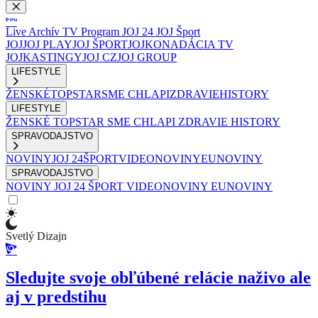
Live
Archív
TV Program
JOJ 24
JOJ Šport
JOJ
JOJ PLAY
JOJ ŠPORT
JOJKO
NADÁCIA TV
JOJ
KASTINGY
JOJ CZ
JOJ GROUP
LIFESTYLE
ŽENSKÉ
TOPSTAR
SME CHLAPI
ZDRAVIE
HISTORY
LIFESTYLE
ŽENSKÉ
TOPSTAR
SME CHLAPI
ZDRAVIE
HISTORY
SPRAVODAJSTVO
NOVINY
JOJ 24
ŠPORT
VIDEONOVINY
EUNOVINY
SPRAVODAJSTVO
NOVINY
JOJ 24
ŠPORT
VIDEONOVINY
EUNOVINY
Svetlý Dizajn
Sledujte svoje obľúbené relácie naživo ale
aj v predstihu