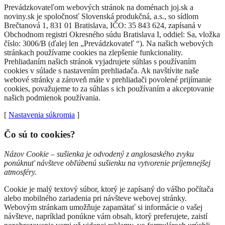
Prevádzkovateľom webových stránok na doménach joj.sk a
noviny.sk je spoločnosť Slovenská produkčná, a.s., so sídlom
Brečtanová 1, 831 01 Bratislava, IČO: 35 843 624, zapísaná v
Obchodnom registri Okresného súdu Bratislava I, oddiel: Sa, vložka
číslo: 3006/B (ďalej len „Prevádzkovateľ “). Na našich webových
stránkach používame cookies na zlepšenie funkcionality.
Prehliadaním našich stránok vyjadrujete súhlas s používaním
cookies v súlade s nastavením prehliadača. Ak navštívite naše
webové stránky a zároveň máte v prehliadači povolené prijímanie
cookies, považujeme to za súhlas s ich používaním a akceptovanie
našich podmienok používania.
[
Nastavenia súkromia
]
Čo sú to cookies?
Názov Cookie – sušienka je odvodený z anglosaského zvyku
ponúknuť návšteve obľúbenú sušienku na vytvorenie príjemnejšej
atmosféry.
Cookie je malý textový súbor, ktorý je zapísaný do vášho počítača
alebo mobilného zariadenia pri návšteve webovej stránky.
Webovým stránkam umožňuje zapamätať si informácie o vašej
návšteve, napríklad ponúkne vám obsah, ktorý preferujete, zaistí