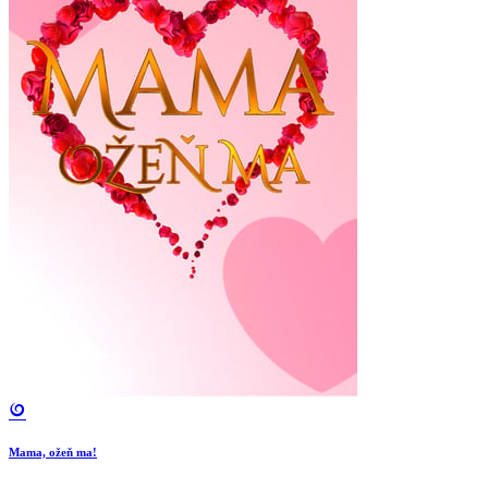
Mama, ožeň ma!