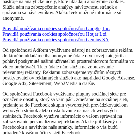
nástroje na analytické účely, ktoré ukladajú anonymné cookies.
Slúžia nám na zabezpečenie analýzy návštevnosti stránok a
správania sa návštevníkov. Akékoľvek uložené informácie sú
anonymné.
Pravidlá používania cookies spoločnosťou Google, Inc.
Pravidlá používania cookies spoločnosťou Hotjar Ltd.
Pravidlá používania cookies spoločnosťou Gemius SA
Od spoločnosti Adform využívame nástroj na zobrazovanie reklám,
do ktorého ukladáme iba anonymné údaje o vekovej kategórii a
pohlaví poskytnuté našimi užívateľmi prostredníctvom formulára vo
video prehrávači. Tieto údaje nám slúžia na zobrazovanie
relevantnej reklamy. Reklamu zobrazujeme využitím rôznych
postkytovateľov reklamných služieb ako napríklad Google Adsense,
Google Adx, Siteelement, Web2Media a ďalšie.
Od spoločnosti Facebook využívame pluginy sociálnej siete pre
označenie obsahu, ktorý sa vám páči, zdieľanie na sociálnej sieti,
pridanie sa do Facebook skupín vytvorených prevádzkovateľom
webových stránok alebo diskutovanie na našich webových
stránkach. Facebook využíva informácie o vašom správaní na
zobrazovanie personalizovanej reklamy. Ak ste prihlásený na
Facebooku a navštívite naše stránky, informácie o vás budú
priradené k vášmu účtu v sieti Facebook.