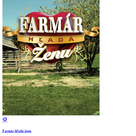
Farmár hľadá ženu