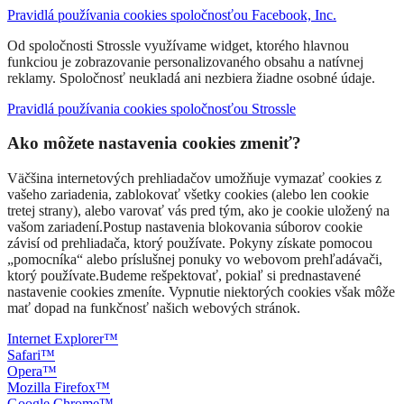
Pravidlá používania cookies spoločnosťou Facebook, Inc.
Od spoločnosti Strossle využívame widget, ktorého hlavnou
funkciou je zobrazovanie personalizovaného obsahu a natívnej
reklamy. Spoločnosť neukladá ani nezbiera žiadne osobné údaje.
Pravidlá používania cookies spoločnosťou Strossle
Ako môžete nastavenia cookies zmeniť?
Väčšina internetových prehliadačov umožňuje vymazať cookies z
vašeho zariadenia, zablokovať všetky cookies (alebo len cookie
tretej strany), alebo varovať vás pred tým, ako je cookie uložený na
vašom zariadení.Postup nastavenia blokovania súborov cookie
závisí od prehliadača, ktorý používate. Pokyny získate pomocou
„pomocníka“ alebo príslušnej ponuky vo webovom prehľadávači,
ktorý používate.Budeme rešpektovať, pokiaľ si prednastavené
nastavenie cookies zmeníte. Vypnutie niektorých cookies však môže
mať dopad na funkčnosť našich webových stránok.
Internet Explorer™
Safari™
Opera™
Mozilla Firefox™
Google Chrome™