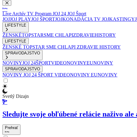
Live
Archív
TV Program
JOJ 24
JOJ Šport
JOJ
JOJ PLAY
JOJ ŠPORT
JOJKO
NADÁCIA TV JOJ
KASTINGY
LIFESTYLE
ŽENSKÉ
TOPSTAR
SME CHLAPI
ZDRAVIE
HISTORY
LIFESTYLE
ŽENSKÉ
TOPSTAR
SME CHLAPI
ZDRAVIE
HISTORY
SPRAVODAJSTVO
NOVINY
JOJ 24
ŠPORT
VIDEONOVINY
EUNOVINY
SPRAVODAJSTVO
NOVINY
JOJ 24
ŠPORT
VIDEONOVINY
EUNOVINY
Svetlý Dizajn
Sledujte svoje obľúbené relácie naživo ale 
Prehrať