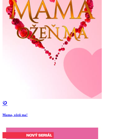
Mama, ožeň ma!