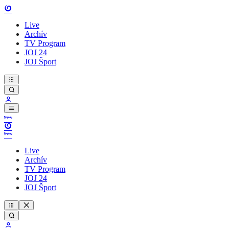
Live
Archív
TV Program
JOJ 24
JOJ Šport
Live
Archív
TV Program
JOJ 24
JOJ Šport