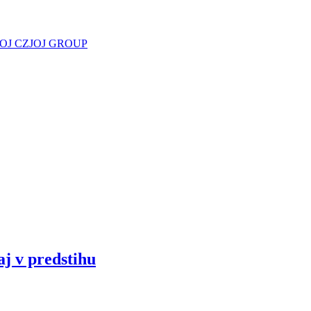
JOJ CZ
JOJ GROUP
aj v predstihu