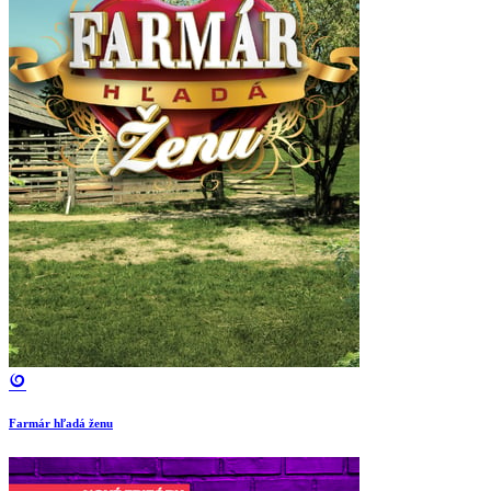
Farmár hľadá ženu