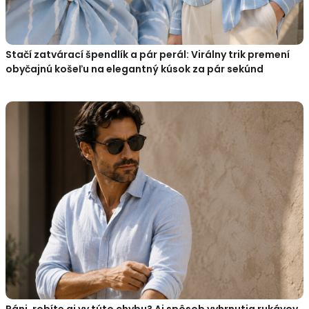
Stačí zatvárací špendlík a pár perál: Virálny trik premení
obyčajnú košeľu na elegantný kúsok za pár sekúnd