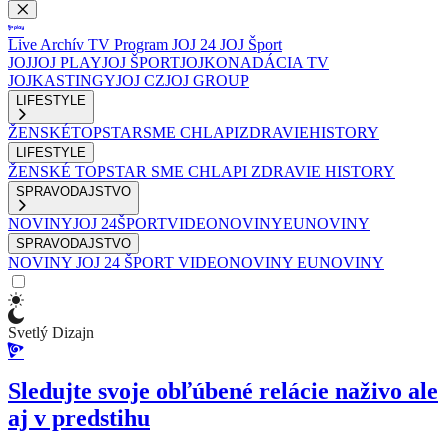
Live
Archív
TV Program
JOJ 24
JOJ Šport
JOJ
JOJ PLAY
JOJ ŠPORT
JOJKO
NADÁCIA TV
JOJ
KASTINGY
JOJ CZ
JOJ GROUP
LIFESTYLE
ŽENSKÉ
TOPSTAR
SME CHLAPI
ZDRAVIE
HISTORY
LIFESTYLE
ŽENSKÉ
TOPSTAR
SME CHLAPI
ZDRAVIE
HISTORY
SPRAVODAJSTVO
NOVINY
JOJ 24
ŠPORT
VIDEONOVINY
EUNOVINY
SPRAVODAJSTVO
NOVINY
JOJ 24
ŠPORT
VIDEONOVINY
EUNOVINY
Svetlý Dizajn
Sledujte svoje obľúbené relácie naživo ale
aj v predstihu