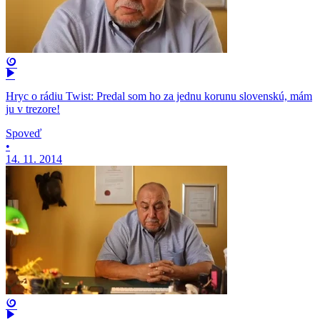
Hryc o rádiu Twist: Predal som ho za jednu korunu slovenskú, mám
ju v trezore!
Spoveď
•
14. 11. 2014