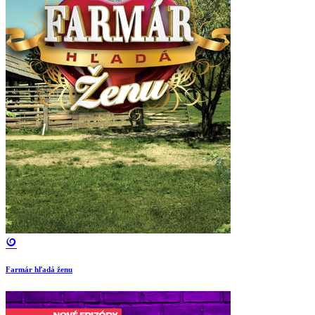
Farmár hľadá ženu