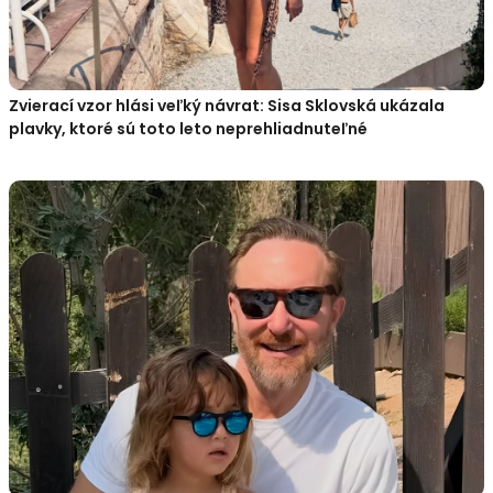
Zvierací vzor hlási veľký návrat: Sisa Sklovská ukázala
plavky, ktoré sú toto leto neprehliadnuteľné