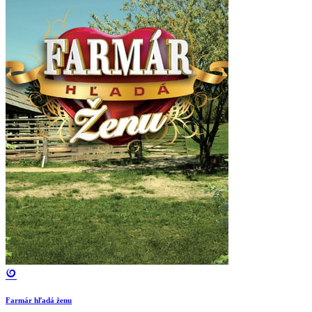
Farmár hľadá ženu