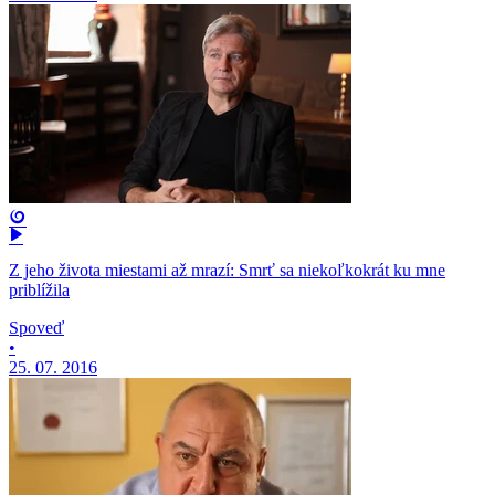
Z jeho života miestami až mrazí: Smrť sa niekoľkokrát ku mne
priblížila
Spoveď
•
25. 07. 2016