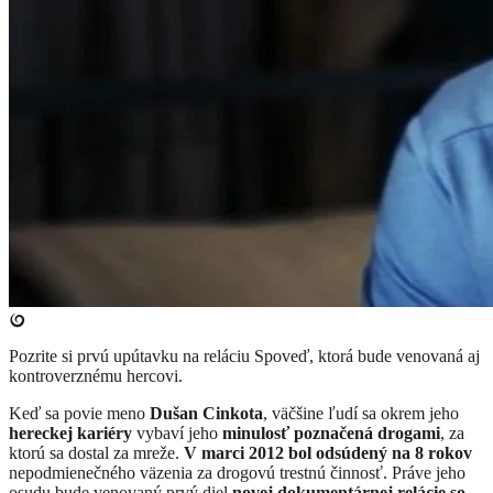
Pozrite si prvú upútavku na reláciu Spoveď, ktorá bude venovaná aj
kontroverznému hercovi.
Keď sa povie meno
Dušan Cinkota
, väčšine ľudí sa okrem jeho
hereckej kariéry
vybaví jeho
minulosť poznačená drogami
, za
ktorú sa dostal za mreže.
V marci 2012 bol odsúdený na 8 rokov
nepodmienečného väzenia za drogovú trestnú činnosť. Práve jeho
osudu bude venovaný prvý diel
novej dokumentárnej relácie so