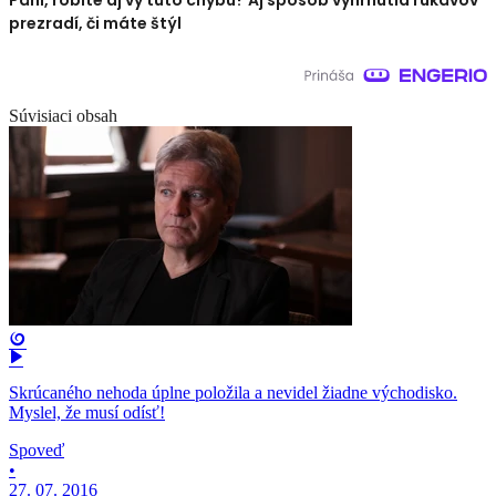
Páni, robíte aj vy túto chybu? Aj spôsob vyhrnutia rukávov
prezradí, či máte štýl
Súvisiaci obsah
Skrúcaného nehoda úplne položila a nevidel žiadne východisko.
Myslel, že musí odísť!
Spoveď
•
27. 07. 2016