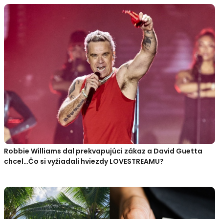
Robbie Williams dal prekvapujúci zákaz a David Guetta
chcel…Čo si vyžiadali hviezdy LOVESTREAMU?