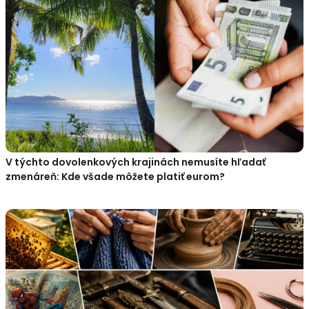
V týchto dovolenkových krajinách nemusíte hľadať
zmenáreň: Kde všade môžete platiť eurom?