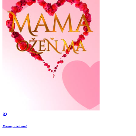
Mama, ožeň ma!