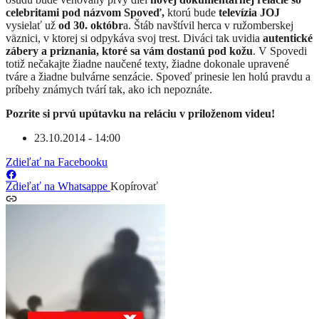
celebritami pod názvom Spoveď,
ktorú bude
televízia JOJ
vysielať už
od 30. októbr
a. Štáb navštívil herca v ružomberskej
väznici, v ktorej si odpykáva svoj trest. Diváci tak uvidia
autentické
zábery a priznania, ktoré sa vám dostanú pod kožu
. V Spovedi
totiž nečakajte žiadne naučené texty, žiadne dokonale upravené
tváre a žiadne bulvárne senzácie. Spoveď prinesie len holú pravdu a
príbehy známych tvárí tak, ako ich nepoznáte.
Pozrite si prvú upútavku na reláciu v priloženom videu!
23.10.2014 - 14:00
Zdieľať na Facebooku
Zdieľať na Whatsappe
Kopírovať