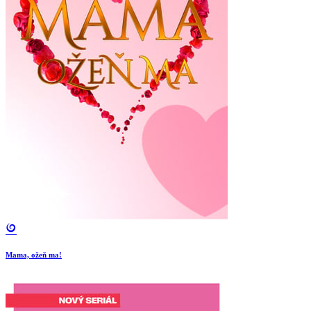
Mama, ožeň ma!