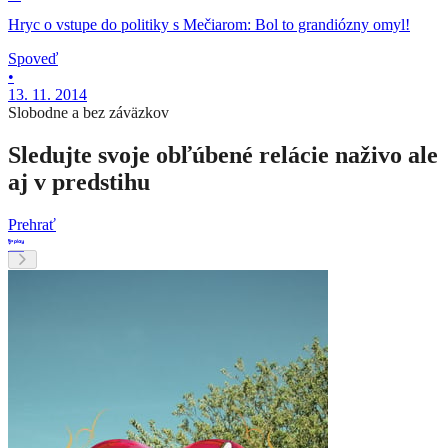
Hryc o vstupe do politiky s Mečiarom: Bol to grandiózny omyl!
Spoveď
•
13. 11. 2014
Slobodne a bez záväzkov
Sledujte svoje obľúbené relácie naživo ale
aj v predstihu
Prehrať