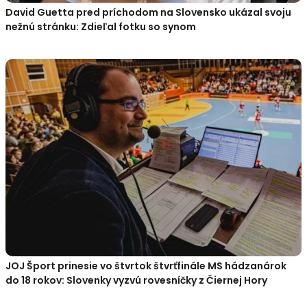
David Guetta pred príchodom na Slovensko ukázal svoju
nežnú stránku: Zdieľal fotku so synom
JOJ Šport prinesie vo štvrtok štvrťfinále MS hádzanárok
do 18 rokov: Slovenky vyzvú rovesníčky z Čiernej Hory