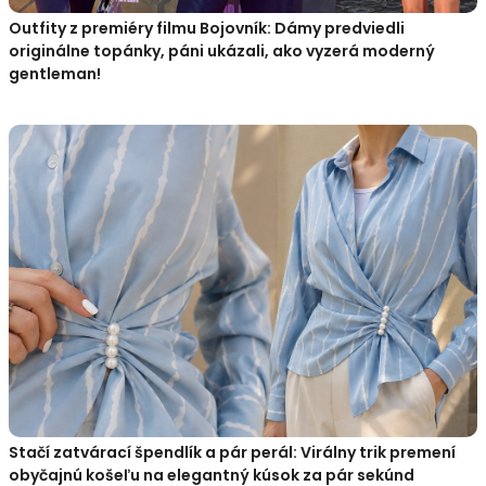
Outfity z premiéry filmu Bojovník: Dámy predviedli
originálne topánky, páni ukázali, ako vyzerá moderný
gentleman!
Stačí zatvárací špendlík a pár perál: Virálny trik premení
obyčajnú košeľu na elegantný kúsok za pár sekúnd