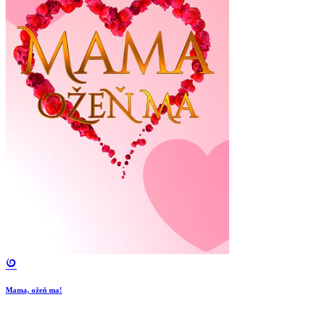
Mama, ožeň ma!