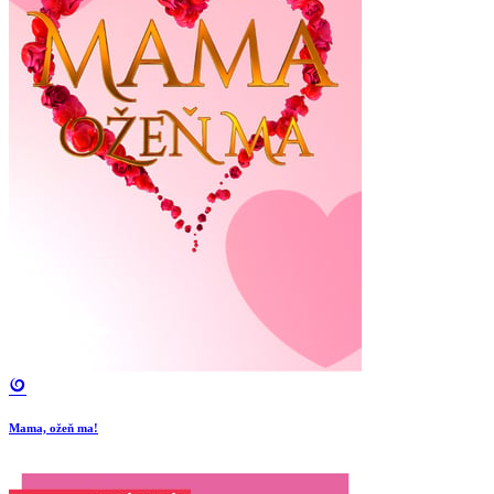
Mama, ožeň ma!