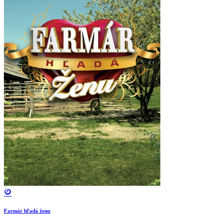
Farmár hľadá ženu