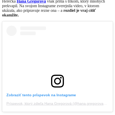
Herečka
Hana Gregorová
však prišla s trikom, ktorý mnohých
prekvapil. Na svojom Instagrame zverejnila video, v ktorom
ukázala, ako pripravuje rezne ona – a
rozdiel je vraj cítiť
okamžite.
Zobraziť tento príspevok na Instagrame
Príspevok, ktorý zdieľa Hana Gregorová (@hana.gregorova_official)