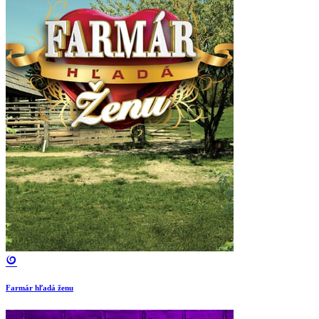
Farmár hľadá ženu