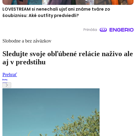
LOVESTREAM si nenechali ujsť ani známe tváre zo
šoubiznisu: Aké outfity predviedli?
Slobodne a bez záväzkov
Sledujte svoje obľúbené relácie naživo ale
aj v predstihu
Prehrať