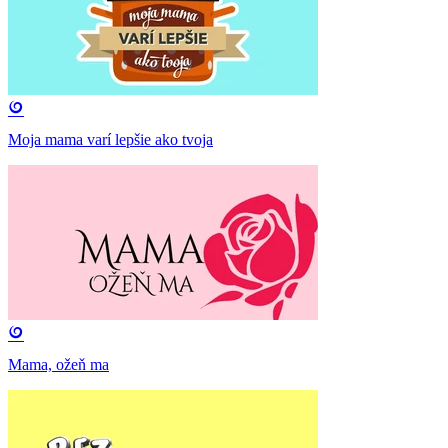
Moja mama varí lepšie ako tvoja
Mama, ožeň ma