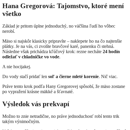
Hana Gregorová: Tajomstvo, ktoré mení
všetko
Základ je pritom úplne jednoduchý, no väčšina ľudí ho vôbec
nerobí.
Mäso si najskôr klasicky pripravíte – naklepete ho na čo najtenšie
plátky. Je na vás, ci zvolíte bravčové karé, panenku či stehná.
Následne však prichádza kľúčový krok: rezne necháte
24 hodín
odležať v chladničke vo vode
.
A nie hocijakej.
Do vody stačí pridať len
soľ a čierne mleté korenie
. Nič viac.
Práve tento krok podľa Hany Gregorovej spôsobí, že mäso zostane
po vypražení krásne mäkké a šťavnaté.
Výsledok vás prekvapí
Možno to znie netradične, no práve jednoduchosť robí tento trik
takým výnimočným.