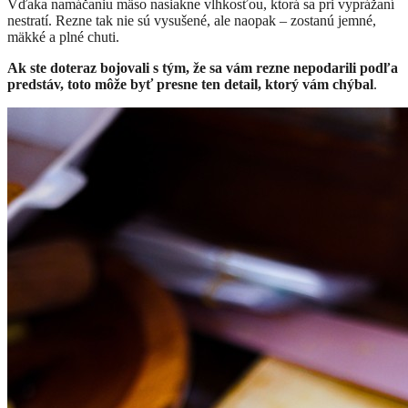
Vďaka namáčaniu mäso nasiakne vlhkosťou, ktorá sa pri vyprážaní
nestratí. Rezne tak nie sú vysušené, ale naopak – zostanú jemné,
mäkké a plné chuti.
Ak ste doteraz bojovali s tým, že sa vám rezne nepodarili podľa
predstáv, toto môže byť presne ten detail, ktorý vám chýbal
.