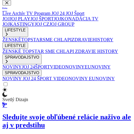
Live
Archív
TV Program
JOJ 24
JOJ Šport
JOJ
JOJ PLAY
JOJ ŠPORT
JOJKO
NADÁCIA TV
JOJ
KASTINGY
JOJ CZ
JOJ GROUP
LIFESTYLE
ŽENSKÉ
TOPSTAR
SME CHLAPI
ZDRAVIE
HISTORY
LIFESTYLE
ŽENSKÉ
TOPSTAR
SME CHLAPI
ZDRAVIE
HISTORY
SPRAVODAJSTVO
NOVINY
JOJ 24
ŠPORT
VIDEONOVINY
EUNOVINY
SPRAVODAJSTVO
NOVINY
JOJ 24
ŠPORT
VIDEONOVINY
EUNOVINY
Svetlý Dizajn
Sledujte svoje obľúbené relácie naživo ale
aj v predstihu