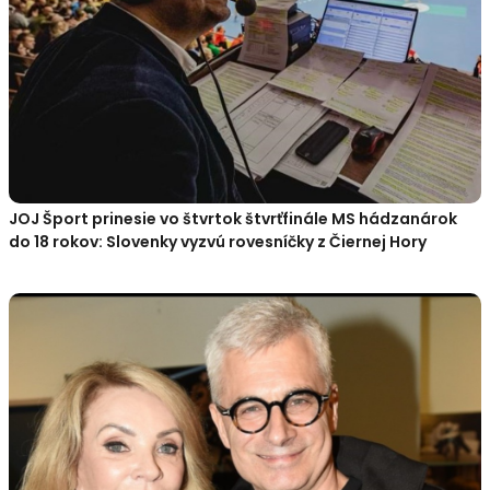
JOJ Šport prinesie vo štvrtok štvrťfinále MS hádzanárok
do 18 rokov: Slovenky vyzvú rovesníčky z Čiernej Hory