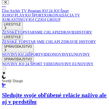
Live
Archív
TV Program
JOJ 24
JOJ Šport
JOJ
JOJ PLAY
JOJ ŠPORT
JOJKO
NADÁCIA TV
JOJ
KASTINGY
JOJ CZ
JOJ GROUP
LIFESTYLE
ŽENSKÉ
TOPSTAR
SME CHLAPI
ZDRAVIE
HISTORY
LIFESTYLE
ŽENSKÉ
TOPSTAR
SME CHLAPI
ZDRAVIE
HISTORY
SPRAVODAJSTVO
NOVINY
JOJ 24
ŠPORT
VIDEONOVINY
EUNOVINY
SPRAVODAJSTVO
NOVINY
JOJ 24
ŠPORT
VIDEONOVINY
EUNOVINY
Svetlý Dizajn
Sledujte svoje obľúbené relácie naživo ale
aj v predstihu