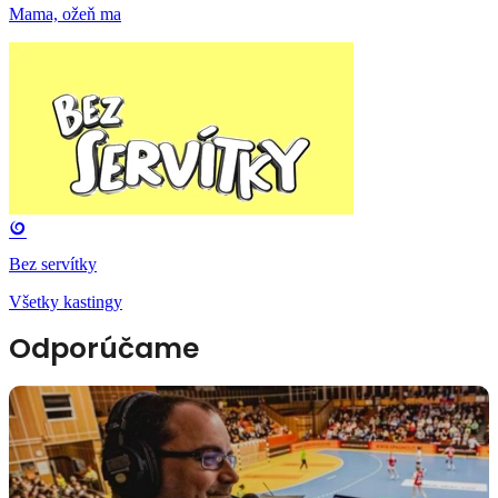
Mama, ožeň ma
Bez servítky
Všetky kastingy
Odporúčame