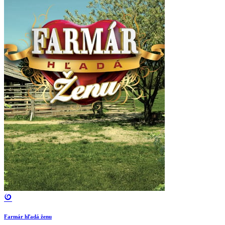
Farmár hľadá ženu