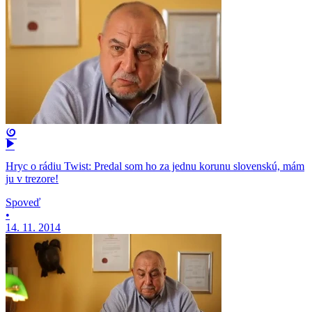
Hryc o rádiu Twist: Predal som ho za jednu korunu slovenskú, mám
ju v trezore!
Spoveď
•
14. 11. 2014