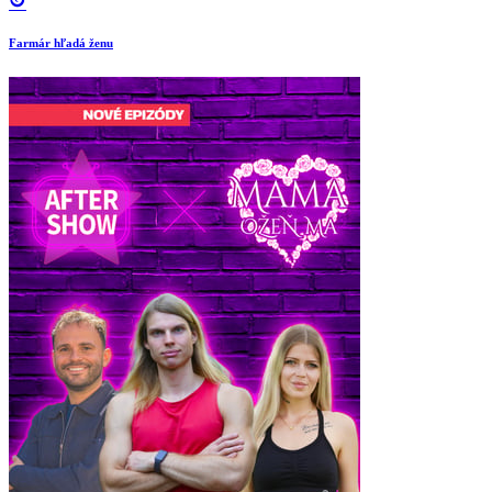
Farmár hľadá ženu