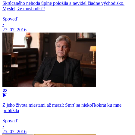
Skrúcaného nehoda úplne položila a nevidel žiadne východisko.
Myslel, že musí odísť!
Spoveď
•
27. 07. 2016
Z jeho života miestami až mrazí: Smrť sa niekoľkokrát ku mne
priblížila
Spoveď
•
25. 07. 2016