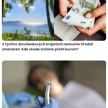
V týchto dovolenkových krajinách nemusíte hľadať
zmenáreň: Kde všade môžete platiť eurom?