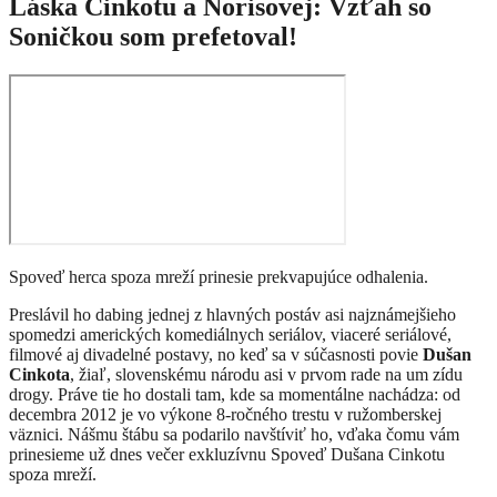
Láska Cinkotu a Norisovej: Vzťah so
Soničkou som prefetoval!
Spoveď herca spoza mreží prinesie prekvapujúce odhalenia.
Preslávil ho dabing jednej z hlavných postáv asi najznámejšieho
spomedzi amerických komediálnych seriálov, viaceré seriálové,
filmové aj divadelné postavy, no keď sa v súčasnosti povie
Dušan
Cinkota
, žiaľ, slovenskému národu asi v prvom rade na um zídu
drogy. Práve tie ho dostali tam, kde sa momentálne nachádza: od
decembra 2012 je vo výkone 8-ročného trestu v ružomberskej
väznici. Nášmu štábu sa podarilo navštíviť ho, vďaka čomu vám
prinesieme už dnes večer exkluzívnu Spoveď Dušana Cinkotu
spoza mreží.