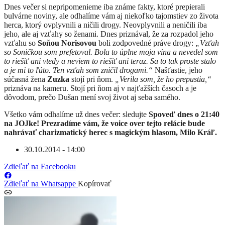
Dnes večer si nepripomenieme iba známe fakty, ktoré prepierali
bulvárne noviny, ale odhalíme vám aj niekoľko tajomstiev zo života
herca, ktorý ovplyvnili a ničili drogy. Neovplyvnili a neničili iba
jeho, ale aj vzťahy so ženami. Dnes priznával, že za rozpadol jeho
vzťahu so
Soňou Norisovou
boli zodpovedné práve drogy:
„Vzťah
so Soničkou som prefetoval. Bola to úplne moja vina a nevedel som
to riešiť ani vtedy a neviem to riešiť ani teraz. Sa to tak proste stalo
a je mi to ľúto. Ten vzťah som zničil drogami.“
Našťastie, jeho
súčasná žena
Zuzka
stojí pri ňom.
„Verila som, že ho prepustia,“
priznáva na kameru. Stojí pri ňom aj v najťažších časoch a je
dôvodom, prečo Dušan mení svoj život aj seba samého.
Všetko vám odhalíme už dnes večer: sledujte
Spoveď dnes o 21:40
na JOJke! Prezradíme vám, že voice over tejto relácie bude
nahrávať charizmatický herec s magickým hlasom, Milo Kráľ.
30.10.2014 - 14:00
Zdieľať na Facebooku
Zdieľať na Whatsappe
Kopírovať