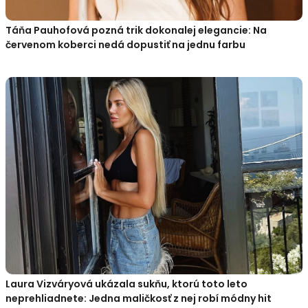
Táňa Pauhofová pozná trik dokonalej elegancie: Na
červenom koberci nedá dopustiť na jednu farbu
Laura Vizváryová ukázala sukňu, ktorú toto leto
neprehliadnete: Jedna maličkosť z nej robí módny hit