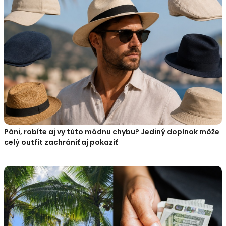
Páni, robíte aj vy túto módnu chybu? Jediný doplnok môže
celý outfit zachrániť aj pokaziť