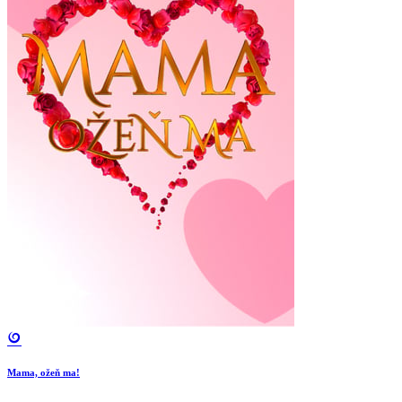
Mama, ožeň ma!