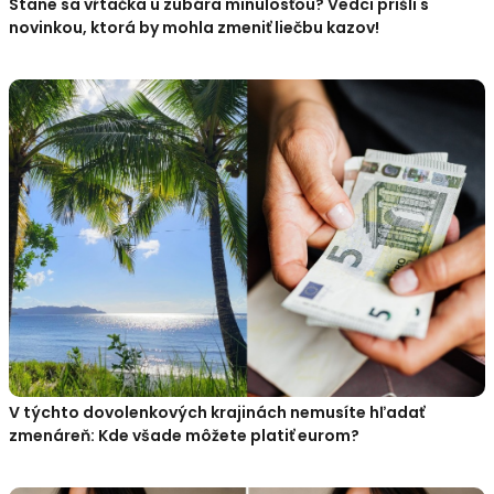
Stane sa vŕtačka u zubára minulosťou? Vedci prišli s
novinkou, ktorá by mohla zmeniť liečbu kazov!
V týchto dovolenkových krajinách nemusíte hľadať
zmenáreň: Kde všade môžete platiť eurom?