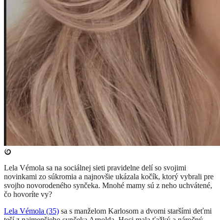
Lela Vémola sa na sociálnej sieti pravidelne delí so svojimi
novinkami zo súkromia a najnovšie ukázala kočík, ktorý vybrali pre
svojho novorodeného synčeka. Mnohé mamy sú z neho uchvátené,
čo hovoríte vy?
Lela Vémola (35)
sa s manželom Karlosom a dvomi staršími deťmi
teší z najmenšieho synčeka Arnolda. Hoci mala ťažký a náročný