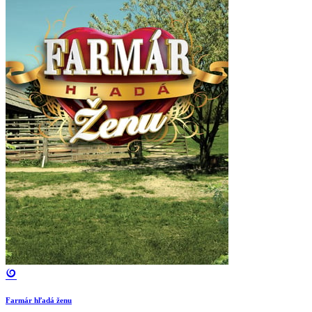
Farmár hľadá ženu