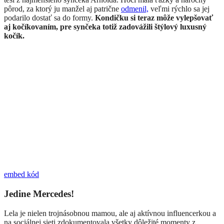
pôrod, za ktorý ju manžel aj patrične
odmenil,
veľmi rýchlo sa jej
podarilo dostať sa do formy.
Kondičku si teraz môže vylepšovať
aj kočíkovaním, pre synčeka totiž zadovážili štýlový luxusný
kočík.
embed kód
Jedine Mercedes!
Lela je nielen trojnásobnou mamou, ale aj aktívnou influencerkou a
na sociálnej sieti zdokumentovala všetky dôležité momenty z