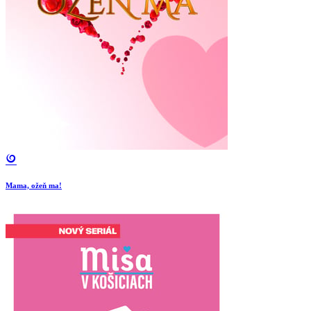
Mama, ožeň ma!