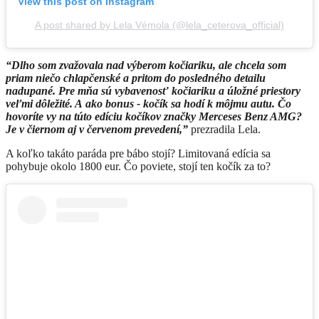
View this post on Instagram
A post shared by Lela Vémola (@lela_ceterova_official)
“Dlho som zvažovala nad výberom kočiariku, ale chcela som
priam niečo chlapčenské a pritom do posledného detailu
nadupané. Pre mňa sú vybavenosť kočiariku a úložné priestory
veľmi dôležité. A ako bonus - kočík sa hodí k môjmu autu. Čo
hovoríte vy na túto edíciu kočíkov značky Merceses Benz AMG?
Je v čiernom aj v červenom prevedení,”
prezradila Lela.
A koľko takáto paráda pre bábo stojí? Limitovaná edícia sa
pohybuje okolo 1800 eur. Čo poviete, stojí ten kočík za to?