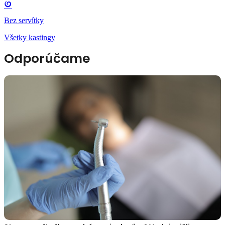
Bez servítky
Všetky kastingy
Odporúčame