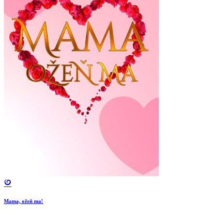
Mama, ožeň ma!