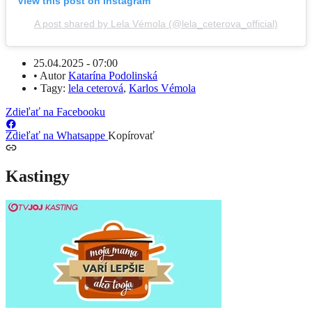
View this post on Instagram
A post shared by Lela Vémola (@lela_ceterova_official)
25.04.2025 - 07:00
•
Autor
Katarína Podolinská
•
Tagy:
lela ceterová
,
Karlos Vémola
Zdieľať na Facebooku
Zdieľať na Whatsappe
Kopírovať
Kastingy