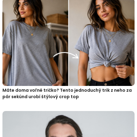
Máte doma voľné tričko? Tento jednoduchý trik z neho za
pár sekúnd urobí štýlový crop top