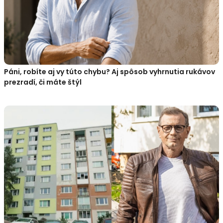
Páni, robíte aj vy túto chybu? Aj spôsob vyhrnutia rukávov
prezradí, či máte štýl