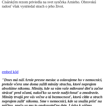
Cisárským rezom priviedla na svet synčeka Arnieho. Obrovskú
radosť však vystriedal strach o jeho život.
embed kód
​"Dnes má náš Arnie presne mesiac a oslavujeme ho v nemocnici,
pretože včera sme doma zažili minúty strachu, ktoré neprajem
absolútne nikomu. Minúty, kde sa vám vaše milované dieťa začne
strácať pred očami, nakoľko sa nevie nadýchnuť a zmodravie.
Minúty trvajú pre vás večne a tá bezmocnosť, ktorú cítite a strach
neprajem zažiť nikomu. Sme v nemocnici, kde sa snažia prísť na
príčinu, prečo sa mu to opakovateľne deje. Láska k vášmu