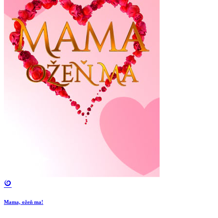
Mama, ožeň ma!