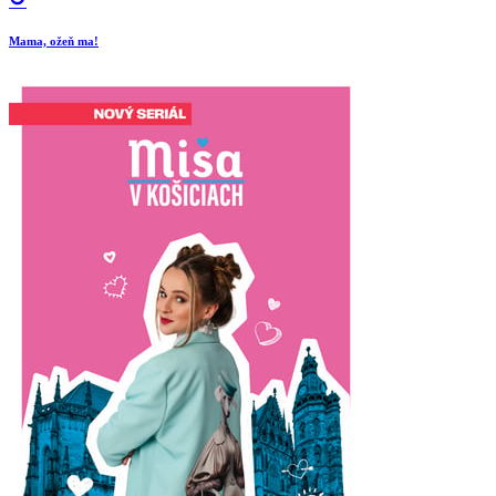
Mama, ožeň ma!