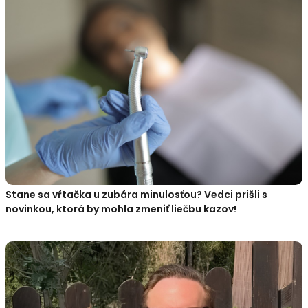
Stane sa vŕtačka u zubára minulosťou? Vedci prišli s
novinkou, ktorá by mohla zmeniť liečbu kazov!