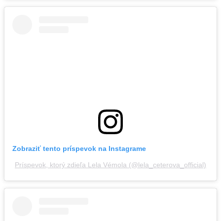
Zobraziť tento príspevok na Instagrame
Príspevok, ktorý zdieľa Lela Vémola (@lela_ceterova_official)