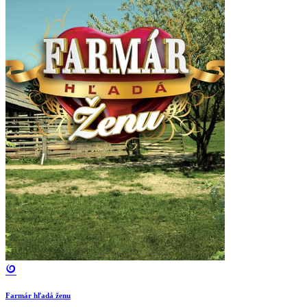
Farmár hľadá ženu