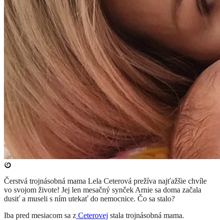
Čerstvá trojnásobná mama Lela Ceterová prežíva najťažšie chvíle
vo svojom živote! Jej len mesačný synček Arnie sa doma začala
dusiť a museli s ním utekať do nemocnice. Čo sa stalo?
Iba pred mesiacom sa z
Ceterovej
stala trojnásobná mama.