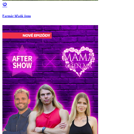
Farmár hľadá ženu