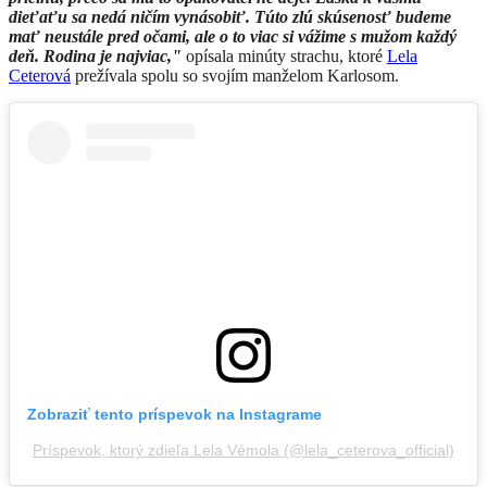
dieťaťu sa nedá ničím vynásobiť. Túto zlú skúsenosť budeme
mať neustále pred očami, ale o to viac si vážime s mužom každý
deň. Rodina je najviac,"
opísala minúty strachu, ktoré
Lela
Ceterová
prežívala spolu so svojím manželom Karlosom.
Zobraziť tento príspevok na Instagrame
Príspevok, ktorý zdieľa Lela Vémola (@lela_ceterova_official)