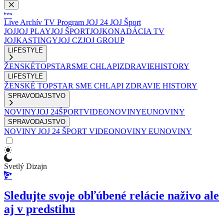
Live
Archív
TV Program
JOJ 24
JOJ Šport
JOJ
JOJ PLAY
JOJ ŠPORT
JOJKO
NADÁCIA TV
JOJ
KASTINGY
JOJ CZ
JOJ GROUP
LIFESTYLE
ŽENSKÉ
TOPSTAR
SME CHLAPI
ZDRAVIE
HISTORY
LIFESTYLE
ŽENSKÉ
TOPSTAR
SME CHLAPI
ZDRAVIE
HISTORY
SPRAVODAJSTVO
NOVINY
JOJ 24
ŠPORT
VIDEONOVINY
EUNOVINY
SPRAVODAJSTVO
NOVINY
JOJ 24
ŠPORT
VIDEONOVINY
EUNOVINY
Svetlý Dizajn
Sledujte svoje obľúbené relácie naživo ale
aj v predstihu