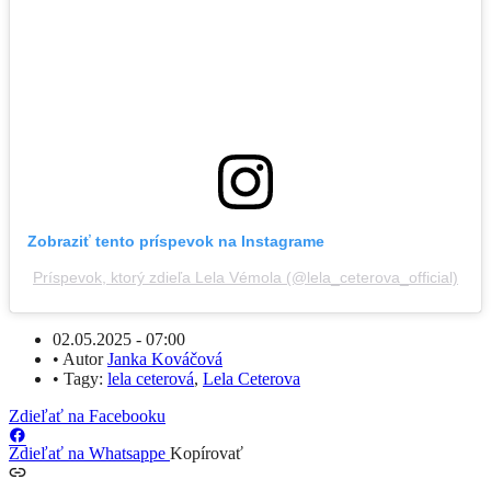
Zobraziť tento príspevok na Instagrame
Príspevok, ktorý zdieľa Lela Vémola (@lela_ceterova_official)
02.05.2025 - 07:00
•
Autor
Janka Kováčová
•
Tagy:
lela ceterová
,
Lela Ceterova
Zdieľať na Facebooku
Zdieľať na Whatsappe
Kopírovať