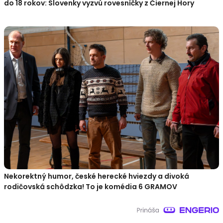
do 18 rokov: Slovenky vyzvú rovesníčky z Čiernej Hory
Nekorektný humor, české herecké hviezdy a divoká
rodičovská schôdzka! To je komédia 6 GRAMOV