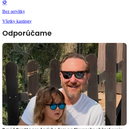
Bez servítky
Všetky kastingy
Odporúčame