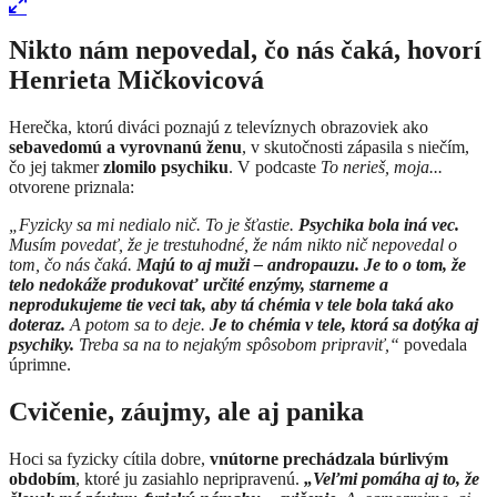
Nikto nám nepovedal, čo nás čaká, hovorí
Henrieta Mičkovicová
Herečka, ktorú diváci poznajú z televíznych obrazoviek ako
sebavedomú a vyrovnanú ženu
, v skutočnosti zápasila s niečím,
čo jej takmer
zlomilo psychiku
. V podcaste
To nerieš, moja...
otvorene priznala:
„Fyzicky sa mi nedialo nič. To je šťastie.
Psychika bola iná vec.
Musím povedať, že je trestuhodné, že nám nikto nič nepovedal o
tom, čo nás čaká.
Majú to aj muži – andropauzu. Je to o tom, že
telo nedokáže produkovať určité enzýmy, starneme a
neprodukujeme tie veci tak, aby tá chémia v tele bola taká ako
doteraz.
A potom sa to deje.
Je to chémia v tele, ktorá sa dotýka aj
psychiky.
Treba sa na to nejakým spôsobom pripraviť,“
povedala
úprimne.
Cvičenie, záujmy, ale aj panika
Hoci sa fyzicky cítila dobre,
vnútorne prechádzala búrlivým
obdobím
, ktoré ju zasiahlo nepripravenú.
„Veľmi pomáha aj to, že