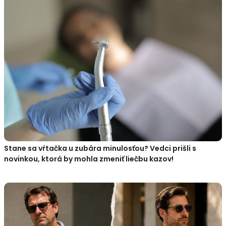
Stane sa vŕtačka u zubára minulosťou? Vedci prišli s
novinkou, ktorá by mohla zmeniť liečbu kazov!