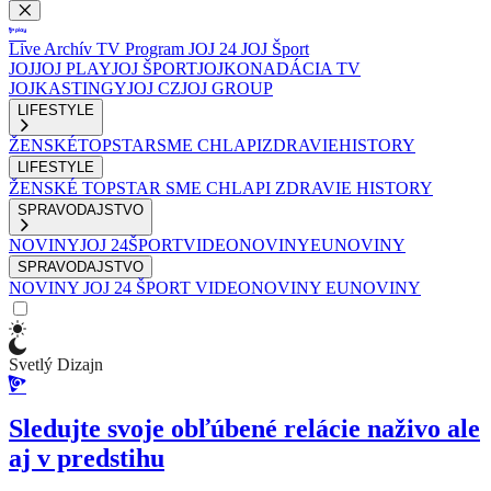
Live
Archív
TV Program
JOJ 24
JOJ Šport
JOJ
JOJ PLAY
JOJ ŠPORT
JOJKO
NADÁCIA TV
JOJ
KASTINGY
JOJ CZ
JOJ GROUP
LIFESTYLE
ŽENSKÉ
TOPSTAR
SME CHLAPI
ZDRAVIE
HISTORY
LIFESTYLE
ŽENSKÉ
TOPSTAR
SME CHLAPI
ZDRAVIE
HISTORY
SPRAVODAJSTVO
NOVINY
JOJ 24
ŠPORT
VIDEONOVINY
EUNOVINY
SPRAVODAJSTVO
NOVINY
JOJ 24
ŠPORT
VIDEONOVINY
EUNOVINY
Svetlý Dizajn
Sledujte svoje obľúbené relácie naživo ale
aj v predstihu