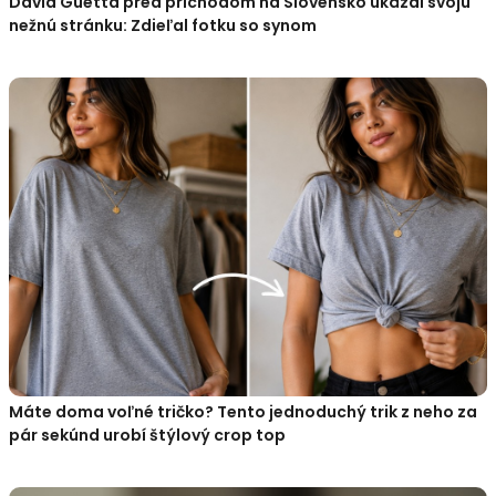
David Guetta pred príchodom na Slovensko ukázal svoju
nežnú stránku: Zdieľal fotku so synom
Máte doma voľné tričko? Tento jednoduchý trik z neho za
pár sekúnd urobí štýlový crop top