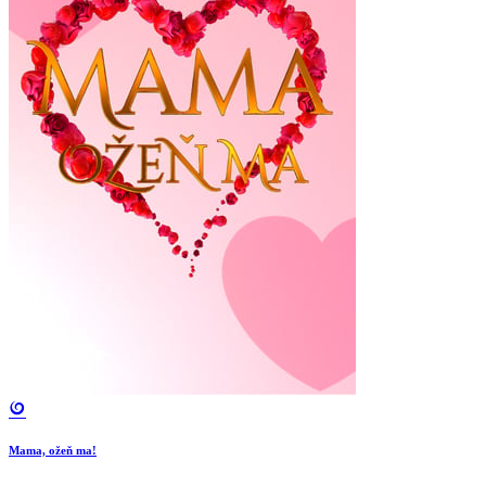
Mama, ožeň ma!