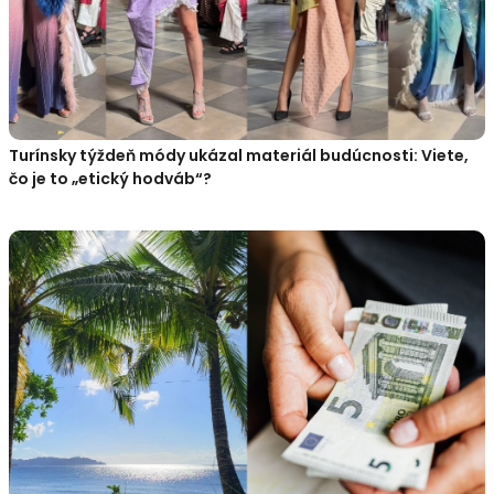
Turínsky týždeň módy ukázal materiál budúcnosti: Viete,
čo je to „etický hodváb“?