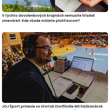
V týchto dovolenkových krajinách nemusíte hľadať
zmenáreň: Kde všade môžete platiť eurom?
JOJ Šport prinesie vo štvrtok štvrťfinále MS hádzanárok