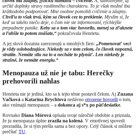
človek má záujmy, fyzickú námahu – cvičenie.
A, samozrejme, aj
určité doplnky stravy rastlinného charakteru. To je však možné iba
krátkodobo podporovať. Mne osobne pomohli cvičenie a záujmy.
Chvíľu to však trvá, kým sa človek cez to preklenie.
Myslím si, že
keď sa takéto niečo deje, o čom nie ste informovaní, rýchlejšie
prepadnete panike.
Keby sa o tom viac hovorilo, menej sa zľaknete
a ľahšie to potom znášate,“
pokračovala Henrieta.
A jej slová dozaista zarezonujú u mnohých žien:
„Pomenovať veci
je vždy oslobodzujúce. Niekedy sa v tom celom, čo človek nepozná,
stratíte. Nemáte silu na to a necháte to plynúť. Len niekedy je
strašné, že nemáte energiu.“
Menopauza už nie je tabu: Herečky
prehovorili nahlas
Henrieta nie je jediná, kto sa k tejto téme postavil čelom. Aj
Zuzana
Vačková
a
Katarína Brychtová
nedávno
otvorene hovorili
o tom,
ako vnímajú menopauzu – a
dokonca aj s*x po päťdesiatke
.
Rovnako
Diana Mórová
opísala svoje náročné obdobie a priznala,
že ju menopauza úplne
zrazila na kolená
. V emotívnej spovedi
prezradila, že si tým prešla sama a bez opory. Celý článok si môžete
prečítať
TU
.