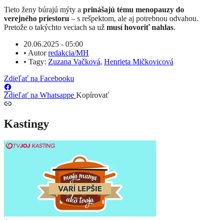
Tieto ženy búrajú mýty a
prinášajú tému menopauzy do
verejného priestoru
– s rešpektom, ale aj potrebnou odvahou.
Pretože o takýchto veciach sa už
musí hovoriť nahlas
.
20.06.2025 - 05:00
•
Autor
redakcia/MH
•
Tagy:
Zuzana Vačková
,
Henrieta Mičkovicová
Zdieľať na Facebooku
Zdieľať na Whatsappe
Kopírovať
Kastingy