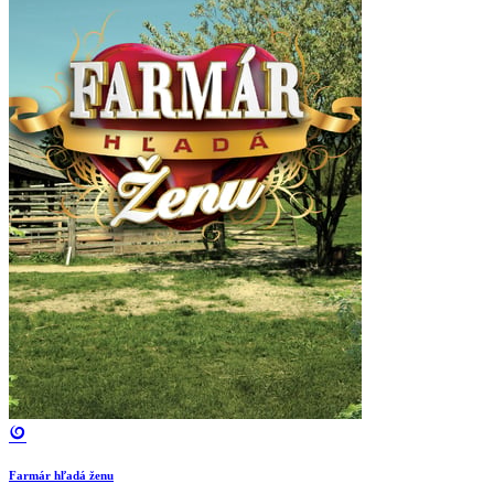
Farmár hľadá ženu