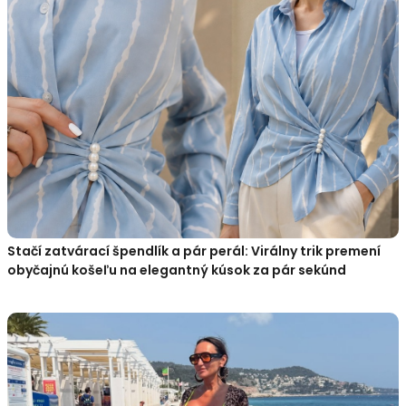
Stačí zatvárací špendlík a pár perál: Virálny trik premení
obyčajnú košeľu na elegantný kúsok za pár sekúnd