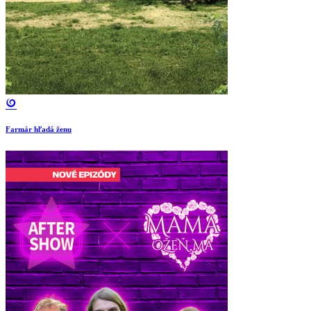
Farmár hľadá ženu