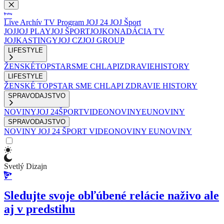
Live
Archív
TV Program
JOJ 24
JOJ Šport
JOJ
JOJ PLAY
JOJ ŠPORT
JOJKO
NADÁCIA TV
JOJ
KASTINGY
JOJ CZ
JOJ GROUP
LIFESTYLE
ŽENSKÉ
TOPSTAR
SME CHLAPI
ZDRAVIE
HISTORY
LIFESTYLE
ŽENSKÉ
TOPSTAR
SME CHLAPI
ZDRAVIE
HISTORY
SPRAVODAJSTVO
NOVINY
JOJ 24
ŠPORT
VIDEONOVINY
EUNOVINY
SPRAVODAJSTVO
NOVINY
JOJ 24
ŠPORT
VIDEONOVINY
EUNOVINY
Svetlý Dizajn
Sledujte svoje obľúbené relácie naživo ale
aj v predstihu