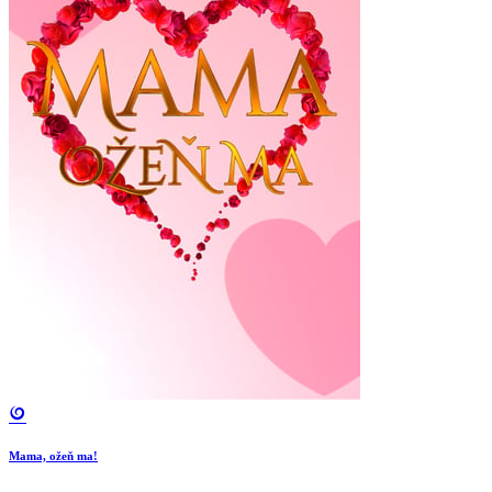
Mama, ožeň ma!