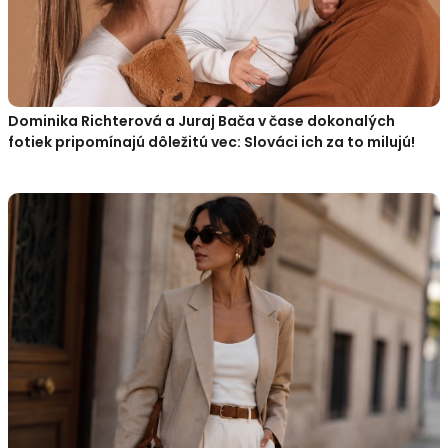
Dominika Richterová a Juraj Bača v čase dokonalých
fotiek pripomínajú dôležitú vec: Slováci ich za to milujú!