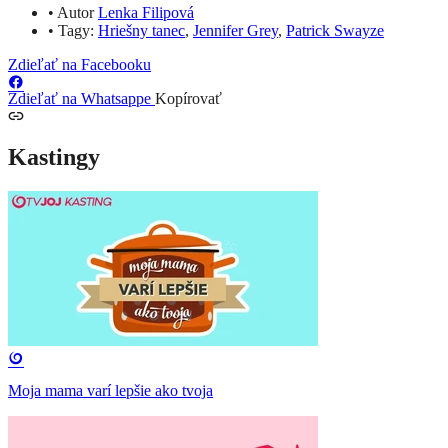
•
Autor
Lenka Filipová
•
Tagy:
Hriešny tanec
,
Jennifer Grey
,
Patrick Swayze
Zdieľať na Facebooku
Zdieľať na Whatsappe
Kopírovať
Kastingy
Moja mama varí lepšie ako tvoja