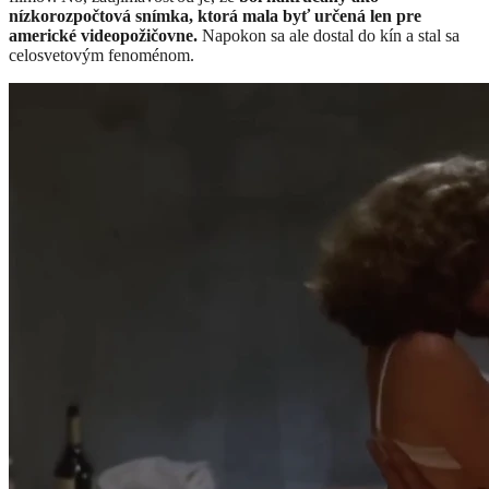
nízkorozpočtová snímka, ktorá mala byť určená len pre
americké videopožičovne.
Napokon sa ale dostal do kín a stal sa
celosvetovým fenoménom.