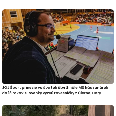
JOJ Šport prinesie vo štvrtok štvrťfinále MS hádzanárok
do 18 rokov: Slovenky vyzvú rovesníčky z Čiernej Hory