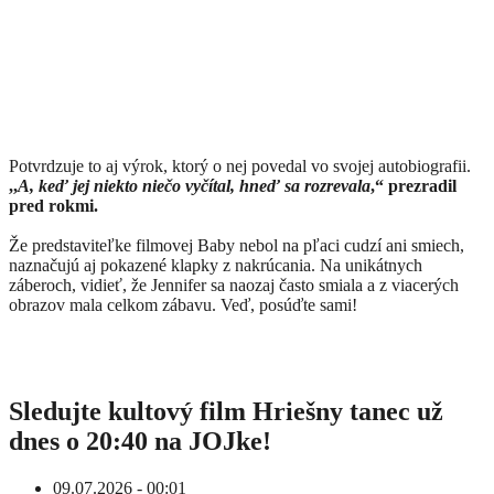
Potvrdzuje to aj výrok, ktorý o nej povedal vo svojej autobiografii.
,,
A, keď jej niekto niečo vyčítal, hneď sa rozrevala
,“ prezradil
pred rokmi.
Že predstaviteľke filmovej Baby nebol na pľaci cudzí ani smiech,
naznačujú aj pokazené klapky z nakrúcania. Na unikátnych
záberoch, vidieť, že Jennifer sa naozaj často smiala a z viacerých
obrazov mala celkom zábavu. Veď, posúďte sami!
Sledujte kultový film Hriešny tanec už
dnes o 20:40 na JOJke!
09.07.2026 - 00:01