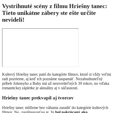
Vystrihnuté scény z filmu Hriešny tanec:
Tieto unikátne zábery ste ešte určite
nevideli!
Kultový Hriešny tanec patrí do kategórie filmov, ktoré si vždy veľmi
radi pozrieme, aj keď ich poznáme naspamäť. Nezabudnuteľný
príbeh Johnnyho a Baby má už neuveriteľných 39 rokov, no vďaka
romantickej zápletke je aktuálny aj v súčasnosti.
Hriešny tanec prekvapil aj tvorcov
Hriešny tanec môžeme bez váhania zaradiť do kategórie kultových
filmov. No, zaujímavosťou je, že
bol nakrúcaný ako