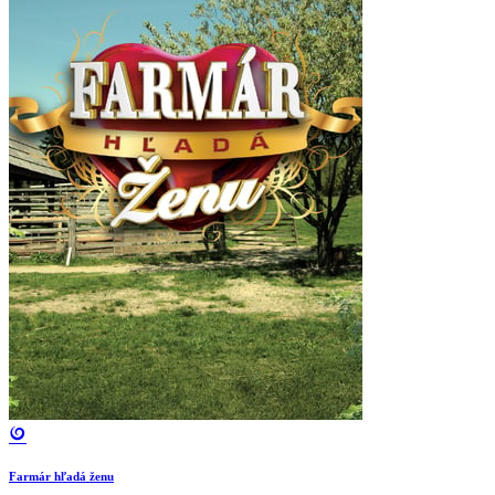
Farmár hľadá ženu