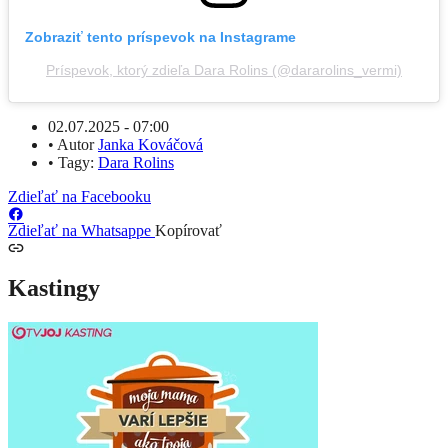
Zobraziť tento príspevok na Instagrame
Príspevok, ktorý zdieľa Dara Rolins (@dararolins_vermi)
02.07.2025 - 07:00
•
Autor
Janka Kováčová
•
Tagy:
Dara Rolins
Zdieľať na Facebooku
Zdieľať na Whatsappe
Kopírovať
Kastingy