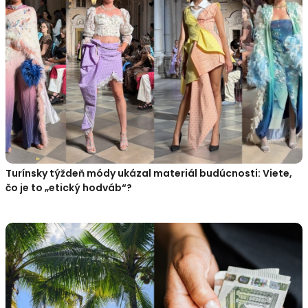
Turínsky týždeň módy ukázal materiál budúcnosti: Viete,
čo je to „etický hodváb“?