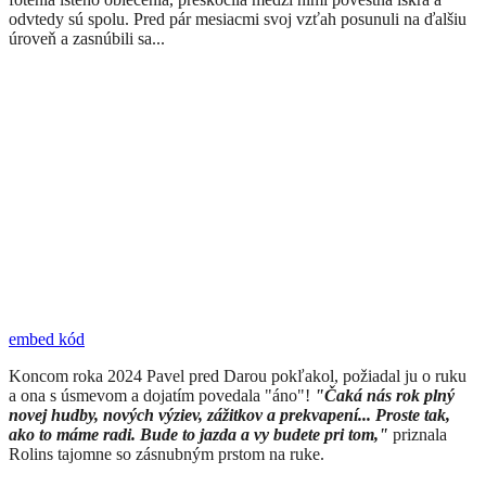
odvtedy sú spolu. Pred pár mesiacmi svoj vzťah posunuli na ďalšiu
úroveň a zasnúbili sa...
embed kód
Koncom roka 2024 Pavel pred Darou pokľakol, požiadal ju o ruku
a ona s úsmevom a dojatím povedala "áno"!
"Čaká nás rok plný
novej hudby, nových výziev, zážitkov a prekvapení... Proste tak,
ako to máme radi. Bude to jazda a vy budete pri tom,"
priznala
Rolins tajomne so zásnubným prstom na ruke.