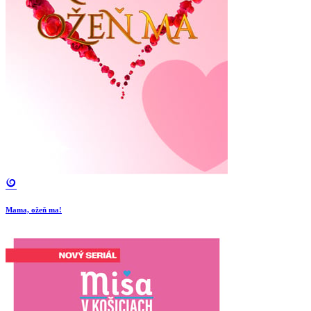
Mama, ožeň ma!