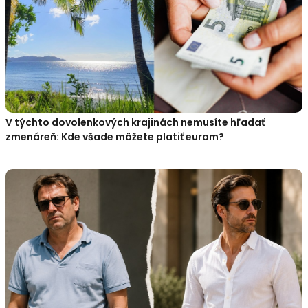
V týchto dovolenkových krajinách nemusíte hľadať
zmenáreň: Kde všade môžete platiť eurom?