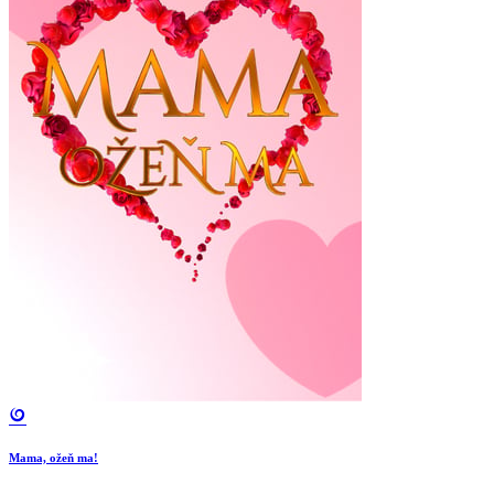
Mama, ožeň ma!