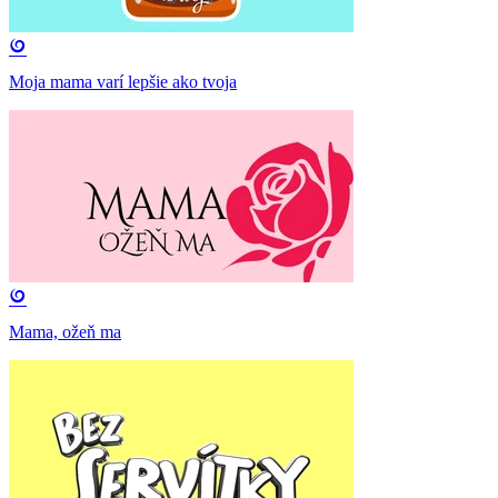
Moja mama varí lepšie ako tvoja
Mama, ožeň ma