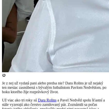
Je z nej už vydatá pani alebo predsa nie? Dara Rolins je už nejaký
ten mesiac zasnúbená s bývalým futbalistom Pavlom Nedvědom, po
boku ktorého žije rozprávkový život.
Už viac ako tri roky sú
Dara Rolins
a Pavel Nedvěd spolu šťastní a
stále vyzerajú ako čerstvo zamilovaný pár. Zoznámili sa počas
fotenia istého oblečenia, preskočila medzi nimi povestná iskra a