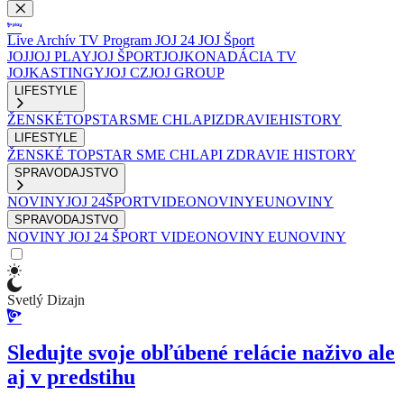
Live
Archív
TV Program
JOJ 24
JOJ Šport
JOJ
JOJ PLAY
JOJ ŠPORT
JOJKO
NADÁCIA TV
JOJ
KASTINGY
JOJ CZ
JOJ GROUP
LIFESTYLE
ŽENSKÉ
TOPSTAR
SME CHLAPI
ZDRAVIE
HISTORY
LIFESTYLE
ŽENSKÉ
TOPSTAR
SME CHLAPI
ZDRAVIE
HISTORY
SPRAVODAJSTVO
NOVINY
JOJ 24
ŠPORT
VIDEONOVINY
EUNOVINY
SPRAVODAJSTVO
NOVINY
JOJ 24
ŠPORT
VIDEONOVINY
EUNOVINY
Svetlý Dizajn
Sledujte svoje obľúbené relácie naživo ale
aj v predstihu