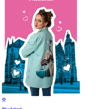
Miša v Košiciach