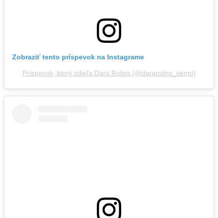
Zobraziť tento príspevok na Instagrame
Príspevok, ktorý zdieľa Dara Rolins (@dararolins_vermi)