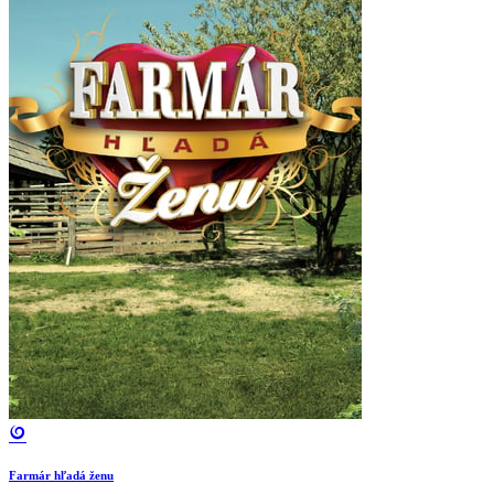
Farmár hľadá ženu