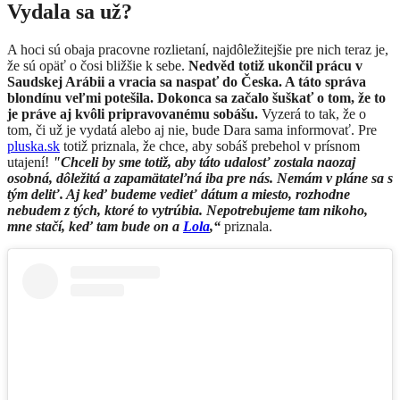
Vydala sa už?
A hoci sú obaja pracovne rozlietaní, najdôležitejšie pre nich teraz je,
že sú opäť o čosi bližšie k sebe.
Nedvěd totiž ukončil prácu v
Saudskej Arábii a vracia sa naspať do Česka. A táto správa
blondínu veľmi potešila. Dokonca sa začalo šuškať o tom, že to
je práve aj kvôli pripravovanému sobášu.
Vyzerá to tak, že o
tom, či už je vydatá alebo aj nie, bude Dara sama informovať. Pre
pluska.sk
totiž priznala, že chce, aby sobáš prebehol v prísnom
utajení!
"Chceli by sme totiž, aby táto udalosť zostala naozaj
osobná, dôležitá a zapamätateľná iba pre nás. Nemám v pláne sa s
tým deliť. Aj keď budeme vedieť dátum a miesto, rozhodne
nebudem z tých, ktoré to vytrúbia. Nepotrebujeme tam nikoho,
mne stačí, keď tam bude on a
Lola
,“
priznala.