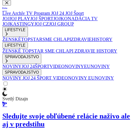
Live
Archív
TV Program
JOJ 24
JOJ Šport
JOJ
JOJ PLAY
JOJ ŠPORT
JOJKO
NADÁCIA TV
JOJ
KASTINGY
JOJ CZ
JOJ GROUP
LIFESTYLE
ŽENSKÉ
TOPSTAR
SME CHLAPI
ZDRAVIE
HISTORY
LIFESTYLE
ŽENSKÉ
TOPSTAR
SME CHLAPI
ZDRAVIE
HISTORY
SPRAVODAJSTVO
NOVINY
JOJ 24
ŠPORT
VIDEONOVINY
EUNOVINY
SPRAVODAJSTVO
NOVINY
JOJ 24
ŠPORT
VIDEONOVINY
EUNOVINY
Svetlý Dizajn
Sledujte svoje obľúbené relácie naživo ale
aj v predstihu