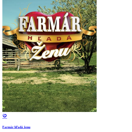
Farmár hľadá ženu