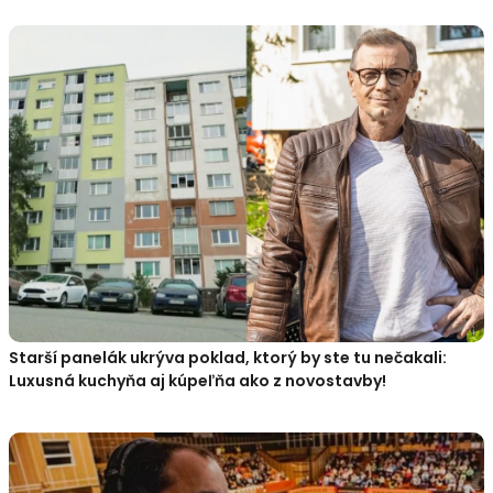
Starší panelák ukrýva poklad, ktorý by ste tu nečakali:
Luxusná kuchyňa aj kúpeľňa ako z novostavby!