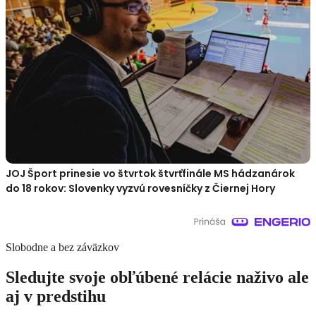
JOJ Šport prinesie vo štvrtok štvrťfinále MS hádzanárok
do 18 rokov: Slovenky vyzvú rovesníčky z Čiernej Hory
Slobodne a bez záväzkov
Sledujte svoje obľúbené relácie naživo ale
aj v predstihu