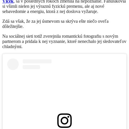
Vlček
, sa v posledných rokoch zmenila na nepoznanie. Fanúšikovia
si všimli nielen jej výraznú fyzickú premenu, ale aj nové
sebavedomie a energiu, ktorá z nej doslova vyžaruje.
Zdá sa však, že za jej úsmevom sa skrýva ešte niečo oveľa
dôležitejšie.
Na sociálnej sieti totiž zverejnila romantickú fotografiu s novým
partnerom a pridala k nej vyznanie, ktoré nenechalo jej sledovateľov
chladnými.