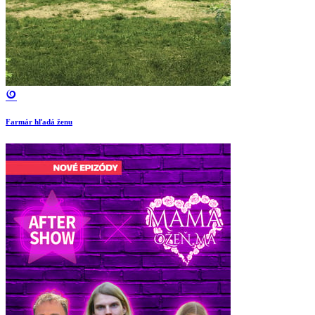
Farmár hľadá ženu