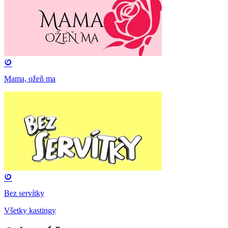
Mama, ožeň ma
Bez servítky
Všetky kastingy