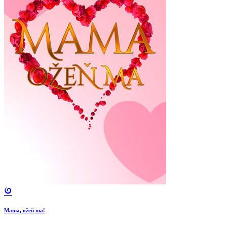
Mama, ožeň ma!