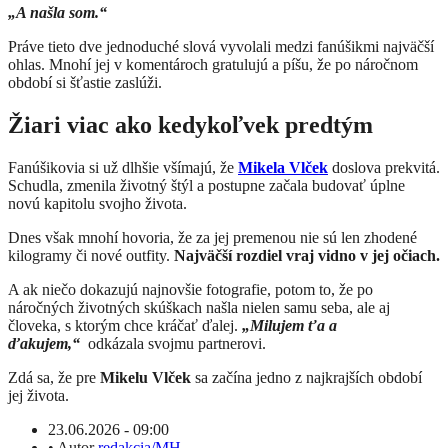
„A našla som.“
Práve tieto dve jednoduché slová vyvolali medzi fanúšikmi najväčší
ohlas. Mnohí jej v komentároch gratulujú a píšu, že po náročnom
období si šťastie zaslúži.
Žiari viac ako kedykoľvek predtým
Fanúšikovia si už dlhšie všímajú, že
Mikela Vlček
doslova prekvitá.
Schudla, zmenila životný štýl a postupne začala budovať úplne
novú kapitolu svojho života.
Dnes však mnohí hovoria, že za jej premenou nie sú len zhodené
kilogramy či nové outfity.
Najväčší rozdiel vraj vidno v jej očiach.
A ak niečo dokazujú najnovšie fotografie, potom to, že po
náročných životných skúškach našla nielen samu seba, ale aj
človeka, s ktorým chce kráčať ďalej.
„Milujem ťa a
ďakujem,“
odkázala svojmu partnerovi.
Zdá sa, že pre
Mikelu Vlček
sa začína jedno z najkrajších období
jej života.
23.06.2026 - 09:00
•
Autor
redakcia/MH