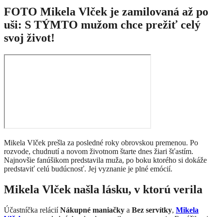
FOTO Mikela Vlček je zamilovaná až po
uši: S TÝMTO mužom chce prežiť celý
svoj život!
Mikela Vlček prešla za posledné roky obrovskou premenou. Po
rozvode, chudnutí a novom životnom štarte dnes žiari šťastím.
Najnovšie fanúšikom predstavila muža, po boku ktorého si dokáže
predstaviť celú budúcnosť. Jej vyznanie je plné emócií.
Mikela Vlček našla lásku, v ktorú verila
Účastníčka relácií
Nákupné maniačky
a
Bez servítky
,
Mikela