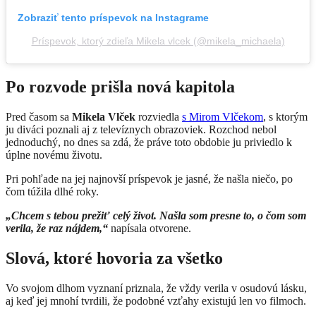
Zobraziť tento príspevok na Instagrame
Príspevok, ktorý zdieľa Mikela vlcek (@mikela_michaela)
Po rozvode prišla nová kapitola
Pred časom sa
Mikela Vlček
rozviedla
s Mirom Vlčekom
, s ktorým
ju diváci poznali aj z televíznych obrazoviek. Rozchod nebol
jednoduchý, no dnes sa zdá, že práve toto obdobie ju priviedlo k
úplne novému životu.
Pri pohľade na jej najnovší príspevok je jasné, že našla niečo, po
čom túžila dlhé roky.
„Chcem s tebou prežiť celý život. Našla som presne to, o čom som
verila, že raz nájdem,“
napísala otvorene.
Slová, ktoré hovoria za všetko
Vo svojom dlhom vyznaní priznala, že vždy verila v osudovú lásku,
aj keď jej mnohí tvrdili, že podobné vzťahy existujú len vo filmoch.