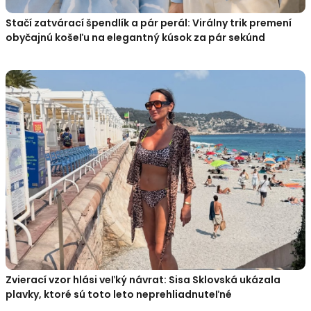
Stačí zatvárací špendlík a pár perál: Virálny trik premení
obyčajnú košeľu na elegantný kúsok za pár sekúnd
Zvierací vzor hlási veľký návrat: Sisa Sklovská ukázala
plavky, ktoré sú toto leto neprehliadnuteľné