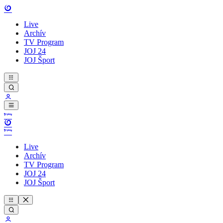
Live
Archív
TV Program
JOJ 24
JOJ Šport
Live
Archív
TV Program
JOJ 24
JOJ Šport