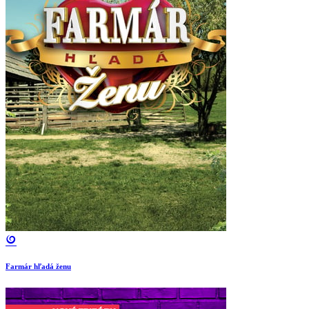
Farmár hľadá ženu