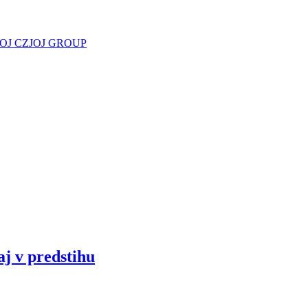
JOJ CZ
JOJ GROUP
aj v predstihu