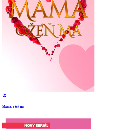
Mama, ožeň ma!