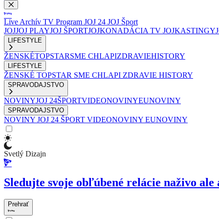
Live
Archív
TV Program
JOJ 24
JOJ Šport
JOJ
JOJ PLAY
JOJ ŠPORT
JOJKO
NADÁCIA TV JOJ
KASTINGY
LIFESTYLE
ŽENSKÉ
TOPSTAR
SME CHLAPI
ZDRAVIE
HISTORY
LIFESTYLE
ŽENSKÉ
TOPSTAR
SME CHLAPI
ZDRAVIE
HISTORY
SPRAVODAJSTVO
NOVINY
JOJ 24
ŠPORT
VIDEONOVINY
EUNOVINY
SPRAVODAJSTVO
NOVINY
JOJ 24
ŠPORT
VIDEONOVINY
EUNOVINY
Svetlý Dizajn
Sledujte svoje obľúbené relácie naživo ale 
Prehrať