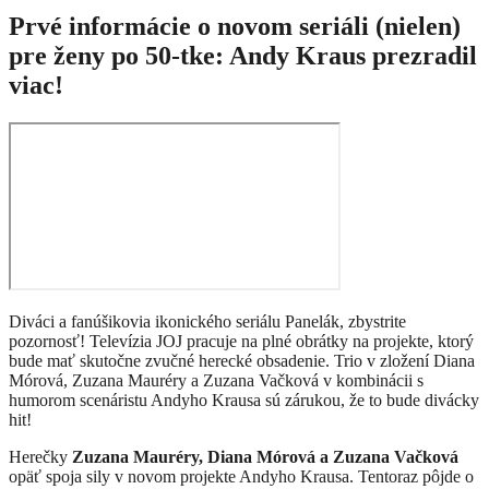
Prvé informácie o novom seriáli (nielen)
pre ženy po 50-tke: Andy Kraus prezradil
viac!
Diváci a fanúšikovia ikonického seriálu Panelák, zbystrite
pozornosť! Televízia JOJ pracuje na plné obrátky na projekte, ktorý
bude mať skutočne zvučné herecké obsadenie. Trio v zložení Diana
Mórová, Zuzana Mauréry a Zuzana Vačková v kombinácii s
humorom scenáristu Andyho Krausa sú zárukou, že to bude divácky
hit!
Herečky
Zuzana Mauréry, Diana Mórová a Zuzana Vačková
opäť spoja sily v novom projekte Andyho Krausa. Tentoraz pôjde o