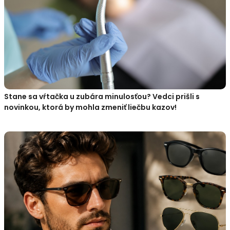
Stane sa vŕtačka u zubára minulosťou? Vedci prišli s
novinkou, ktorá by mohla zmeniť liečbu kazov!