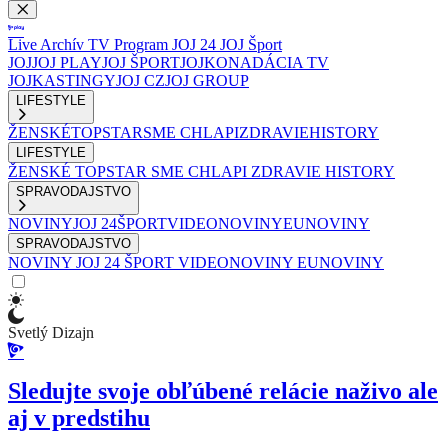
Live
Archív
TV Program
JOJ 24
JOJ Šport
JOJ
JOJ PLAY
JOJ ŠPORT
JOJKO
NADÁCIA TV
JOJ
KASTINGY
JOJ CZ
JOJ GROUP
LIFESTYLE
ŽENSKÉ
TOPSTAR
SME CHLAPI
ZDRAVIE
HISTORY
LIFESTYLE
ŽENSKÉ
TOPSTAR
SME CHLAPI
ZDRAVIE
HISTORY
SPRAVODAJSTVO
NOVINY
JOJ 24
ŠPORT
VIDEONOVINY
EUNOVINY
SPRAVODAJSTVO
NOVINY
JOJ 24
ŠPORT
VIDEONOVINY
EUNOVINY
Svetlý Dizajn
Sledujte svoje obľúbené relácie naživo ale
aj v predstihu