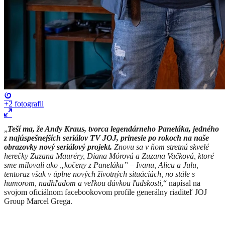
+2
fotografii
​„
Teší ma, že Andy Kraus, tvorca legendárneho Paneláka, jedného
z najúspešnejších seriálov TV JOJ, prinesie po rokoch na naše
obrazovky nový seriálový projekt.
Znovu sa v ňom stretnú skvelé
herečky Zuzana Mauréry, Diana Mórová a Zuzana Vačková, ktoré
sme milovali ako „kočeny z Paneláka” – Ivanu, Alicu a Julu,
tentoraz však v úplne nových životných situáciách, no stále s
humorom, nadhľadom a veľkou dávkou ľudskosti
,“ napísal na
svojom oficiálnom facebookovom profile generálny riaditeľ JOJ
Group Marcel Grega.