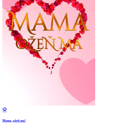
Mama, ožeň ma!