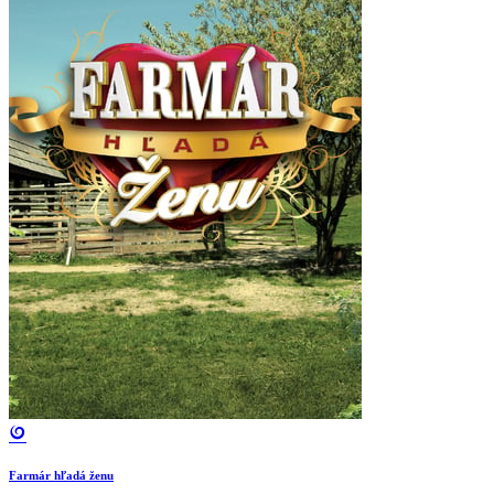
Farmár hľadá ženu