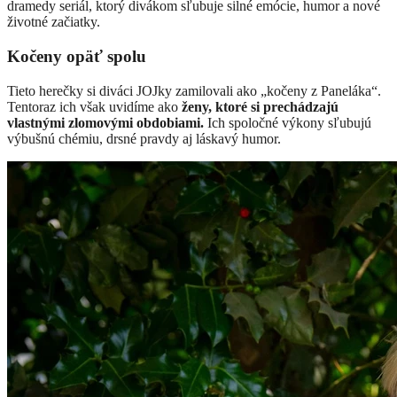
dramedy seriál, ktorý divákom sľubuje silné emócie, humor a nové
životné začiatky.
Kočeny opäť spolu
Tieto herečky si diváci JOJky zamilovali ako „kočeny z Paneláka“.
Tentoraz ich však uvidíme ako
ženy, ktoré si prechádzajú
vlastnými zlomovými obdobiami.
Ich spoločné výkony sľubujú
výbušnú chémiu, drsné pravdy aj láskavý humor.