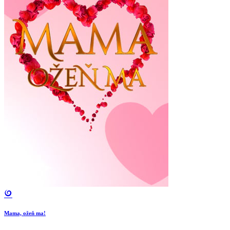
Mama, ožeň ma!