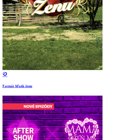
Farmár hľadá ženu