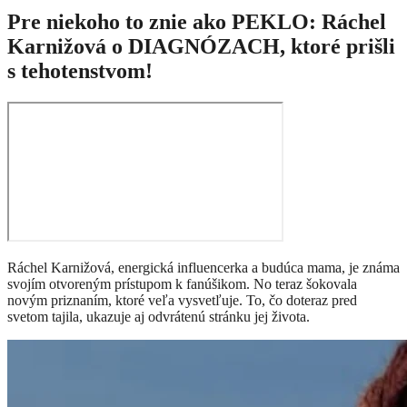
Pre niekoho to znie ako PEKLO: Ráchel
Karnižová o DIAGNÓZACH, ktoré prišli
s tehotenstvom!
Ráchel Karnižová, energická influencerka a budúca mama, je známa
svojím otvoreným prístupom k fanúšikom. No teraz šokovala
novým priznaním, ktoré veľa vysvetľuje. To, čo doteraz pred
svetom tajila, ukazuje aj odvrátenú stránku jej života.