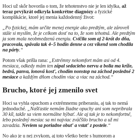
Hoci už skôr hovorila o tom, že tehotenstvo nie je len idylka,
až
teraz prvýkrát odkryla konkrétne diagnózy
a fyzické
komplikácie, ktoré jej menia každodenný život:
„Po fyzickej, mám určite menej energie ako predtým, ale zároveň
stále si myslím, že je celkom dosť na to, že som tehotná. Ale predtým
ja som mala neobmedzenú energiu.
Cvičila som aj 2-krát do dňa,
pracovala, spávala tak 4–5 hodín denne a cez víkend som chodila
na párty
.“
Potom však prišla rana:
„Extrémny nekomfort mám asi od 4.
mesiaca, odkedy mám ten
zápal sedacieho nervu a bolia ma kríže,
bedrá, panva, lonová kosť, chodím nonstop na záchod posledné 2
mesiace
a každým dňom chodím viac a viac na záchod.“
Brucho, ktoré jej zmenilo svet
Hoci sa vyhla opuchom a extrémnemu priberaniu, aj tak to nemá
jednoduché.
„Našťastie nemám žiadne opuchy ani som nepribrala
30 kíl, takže sa viem normálne hýbať. Ale aj tak je to nekomfortné,
lebo posledný mesiac sa mi najviac zväčšilo brucho a už mi
zavadzia.
Neviem sa poriadne obuť a vstať z postele
.“
No ako je u nej zvykom, aj toto všetko berie s humorom a