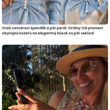
Stačí zatvárací špendlík a pár perál: Virálny trik premení
obyčajnú košeľu na elegantný kúsok za pár sekúnd