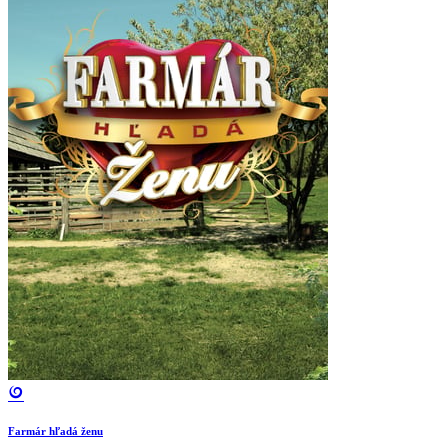
Farmár hľadá ženu