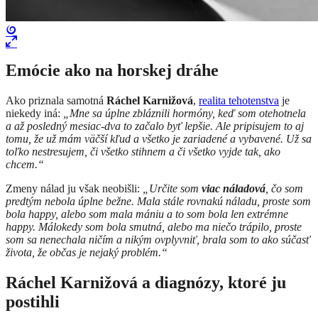
Emócie ako na horskej dráhe
Ako priznala samotná
Ráchel Karnižová
,
realita tehotenstva
je
niekedy iná:
„Mne sa úplne zbláznili hormóny, keď som otehotnela
a až posledný mesiac-dva to začalo byť lepšie. Ale pripisujem to aj
tomu, že už mám väčší kľud a všetko je zariadené a vybavené. Už sa
toľko nestresujem, či všetko stihnem a či všetko vyjde tak, ako
chcem.“
Zmeny nálad ju však neobišli:
„Určite som
viac náladová
, čo som
predtým nebola úplne bežne. Mala stále rovnakú náladu, proste som
bola happy, alebo som mala mániu a to som bola len extrémne
happy. Málokedy som bola smutná, alebo ma niečo trápilo, proste
som sa nenechala ničím a nikým ovplyvniť, brala som to ako súčasť
života, že občas je nejaký problém.“
Ráchel Karnižová a diagnózy, ktoré ju
postihli