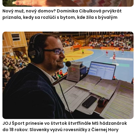
Nový muž, nový domov? Dominika Cibulková prvýkrát
priznala, kedy sa rozlúči s bytom, kde žila s bývalým
JOJ Šport prinesie vo štvrtok štvrťfinále MS hádzanárok
do 18 rokov: Slovenky vyzvú rovesníčky z Čiernej Hory