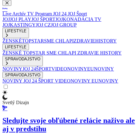
Live
Archív
TV Program
JOJ 24
JOJ Šport
JOJ
JOJ PLAY
JOJ ŠPORT
JOJKO
NADÁCIA TV
JOJ
KASTINGY
JOJ CZ
JOJ GROUP
LIFESTYLE
ŽENSKÉ
TOPSTAR
SME CHLAPI
ZDRAVIE
HISTORY
LIFESTYLE
ŽENSKÉ
TOPSTAR
SME CHLAPI
ZDRAVIE
HISTORY
SPRAVODAJSTVO
NOVINY
JOJ 24
ŠPORT
VIDEONOVINY
EUNOVINY
SPRAVODAJSTVO
NOVINY
JOJ 24
ŠPORT
VIDEONOVINY
EUNOVINY
Svetlý Dizajn
Sledujte svoje obľúbené relácie naživo ale
aj v predstihu