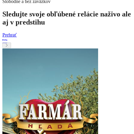
Slobodne a bez záväzkov
Sledujte svoje obľúbené relácie naživo ale
aj v predstihu
Prehrať