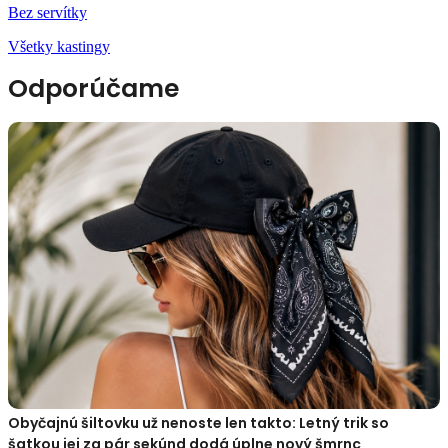
Bez servítky
Všetky kastingy
Odporúčame
Obyčajnú šiltovku už nenoste len takto: Letný trik so
šatkou jej za pár sekúnd dodá úplne nový šmrnc