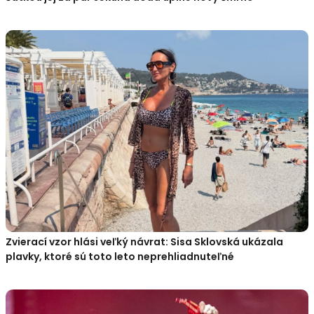
Zvierací vzor hlási veľký návrat: Sisa Sklovská ukázala
plavky, ktoré sú toto leto neprehliadnuteľné