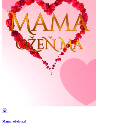
Mama, ožeň ma!