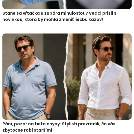
Stane sa vŕtačka u zubára minulosťou? Vedci prišli s
novinkou, ktorá by mohla zmeniť liečbu kazov!
Páni, pozor na tieto chyby: Stylisti prezradili, čo vás
zbytočne robí staršími