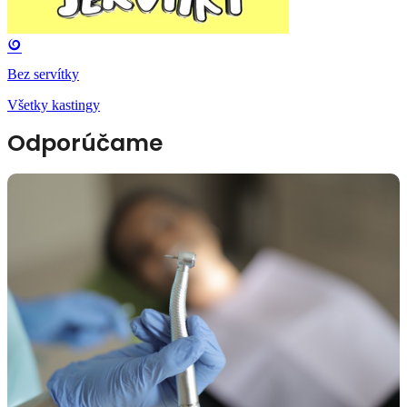
Bez servítky
Všetky kastingy
Odporúčame