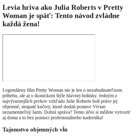
Levia hriva ako Julia Roberts v Pretty
Woman je späť: Tento návod zvládne
každá žena!
Legendárny film Pretty Woman nie je len o nezabudnuteľnom
príbehu, ale aj o ikonickom štýle hlavnej hrdinky. Jedným z
najvýraznejších prvkov vzhľadu Julie Roberts boli práve jej
objemné, strapaté kučery, ktoré dodali postave Vivian
nezameniteľný šarm. Dobrá správa? Tento účes si môžete vytvoriť
aj doma a to bez pomoci profesionálneho kaderníka!
Tajomstvo objemných vĺn