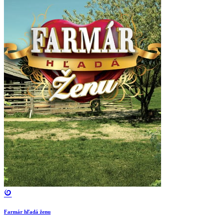
Farmár hľadá ženu