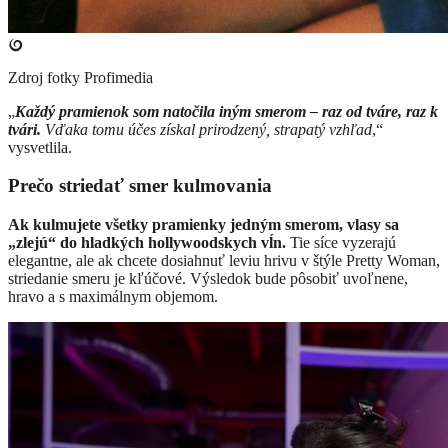
Zdroj fotky
Profimedia
„
Každý pramienok som natočila iným smerom – raz od tváre, raz k
tvári.
Vďaka tomu účes získal prirodzený, strapatý vzhľad
,“
vysvetlila.
Prečo striedať smer kulmovania
Ak kulmujete všetky pramienky jedným smerom, vlasy sa
„zlejú“ do hladkých hollywoodskych vĺn.
Tie síce vyzerajú
elegantne, ale ak chcete dosiahnuť leviu hrivu v štýle Pretty Woman,
striedanie smeru je kľúčové. Výsledok bude pôsobiť uvoľnene,
hravo a s maximálnym objemom.