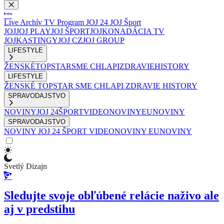
Live
Archív
TV Program
JOJ 24
JOJ Šport
JOJ
JOJ PLAY
JOJ ŠPORT
JOJKO
NADÁCIA TV
JOJ
KASTINGY
JOJ CZ
JOJ GROUP
LIFESTYLE
ŽENSKÉ
TOPSTAR
SME CHLAPI
ZDRAVIE
HISTORY
LIFESTYLE
ŽENSKÉ
TOPSTAR
SME CHLAPI
ZDRAVIE
HISTORY
SPRAVODAJSTVO
NOVINY
JOJ 24
ŠPORT
VIDEONOVINY
EUNOVINY
SPRAVODAJSTVO
NOVINY
JOJ 24
ŠPORT
VIDEONOVINY
EUNOVINY
Svetlý Dizajn
Sledujte svoje obľúbené relácie naživo ale
aj v predstihu