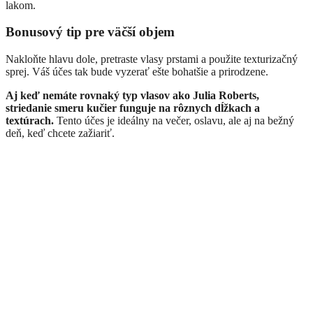
lakom.
Bonusový tip pre väčší objem
Nakloňte hlavu dole, pretraste vlasy prstami a použite texturizačný
sprej. Váš účes tak bude vyzerať ešte bohatšie a prirodzene.
Aj keď nemáte rovnaký typ vlasov ako Julia Roberts,
striedanie smeru kučier funguje na rôznych dĺžkach a
textúrach.
Tento účes je ideálny na večer, oslavu, ale aj na bežný
deň, keď chcete zažiariť.