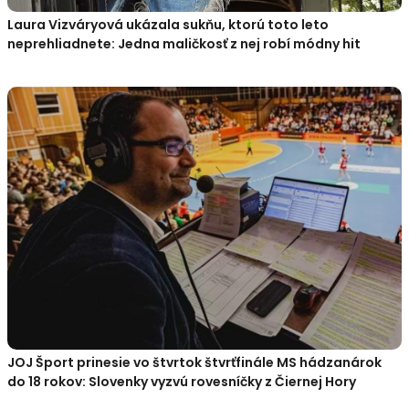
Laura Vizváryová ukázala sukňu, ktorú toto leto
neprehliadnete: Jedna maličkosť z nej robí módny hit
JOJ Šport prinesie vo štvrtok štvrťfinále MS hádzanárok
do 18 rokov: Slovenky vyzvú rovesníčky z Čiernej Hory