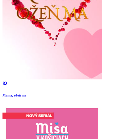
Mama, ožeň ma!