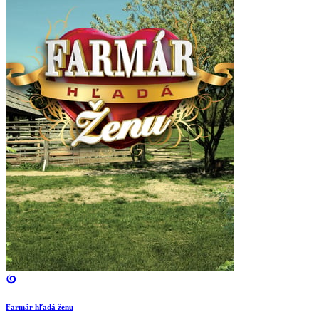
Farmár hľadá ženu