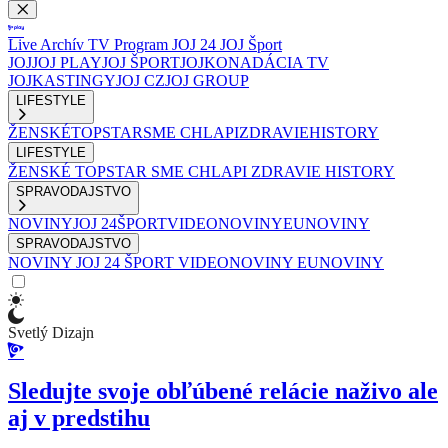
Live
Archív
TV Program
JOJ 24
JOJ Šport
JOJ
JOJ PLAY
JOJ ŠPORT
JOJKO
NADÁCIA TV
JOJ
KASTINGY
JOJ CZ
JOJ GROUP
LIFESTYLE
ŽENSKÉ
TOPSTAR
SME CHLAPI
ZDRAVIE
HISTORY
LIFESTYLE
ŽENSKÉ
TOPSTAR
SME CHLAPI
ZDRAVIE
HISTORY
SPRAVODAJSTVO
NOVINY
JOJ 24
ŠPORT
VIDEONOVINY
EUNOVINY
SPRAVODAJSTVO
NOVINY
JOJ 24
ŠPORT
VIDEONOVINY
EUNOVINY
Svetlý Dizajn
Sledujte svoje obľúbené relácie naživo ale
aj v predstihu