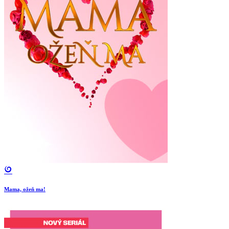
Mama, ožeň ma!