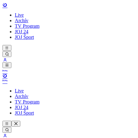
Live
Archív
TV Program
JOJ 24
JOJ Šport
Live
Archív
TV Program
JOJ 24
JOJ Šport