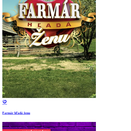
Farmár hľadá ženu