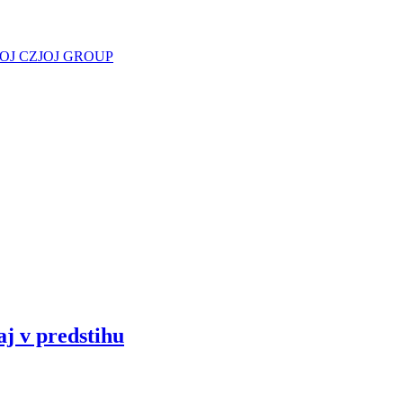
JOJ CZ
JOJ GROUP
aj v predstihu