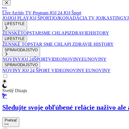
Live
Archív
TV Program
JOJ 24
JOJ Šport
JOJ
JOJ PLAY
JOJ ŠPORT
JOJKO
NADÁCIA TV JOJ
KASTINGY
LIFESTYLE
ŽENSKÉ
TOPSTAR
SME CHLAPI
ZDRAVIE
HISTORY
LIFESTYLE
ŽENSKÉ
TOPSTAR
SME CHLAPI
ZDRAVIE
HISTORY
SPRAVODAJSTVO
NOVINY
JOJ 24
ŠPORT
VIDEONOVINY
EUNOVINY
SPRAVODAJSTVO
NOVINY
JOJ 24
ŠPORT
VIDEONOVINY
EUNOVINY
Svetlý Dizajn
Sledujte svoje obľúbené relácie naživo ale 
Prehrať