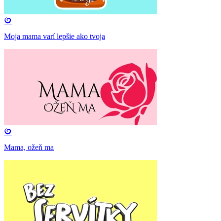
Moja mama varí lepšie ako tvoja
Mama, ožeň ma