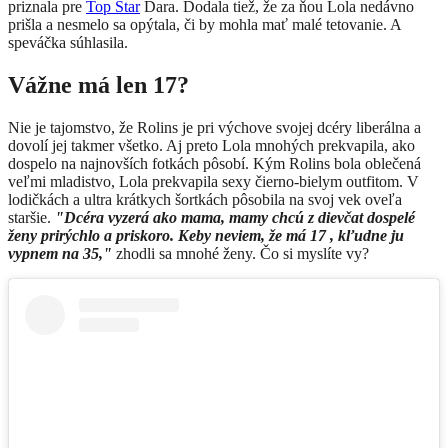
priznala pre
Top Star
Dara. Dodala tiež, že za ňou Lola nedávno
prišla a nesmelo sa opýtala, či by mohla mať malé tetovanie. A
speváčka súhlasila.
Vážne má len 17?
Nie je tajomstvo, že Rolins je pri výchove svojej dcéry liberálna a
dovolí jej takmer všetko. Aj preto Lola mnohých prekvapila, ako
dospelo na najnovších fotkách pôsobí. Kým Rolins bola oblečená
veľmi mladistvo, Lola prekvapila sexy čierno-bielym outfitom. V
lodičkách a ultra krátkych šortkách pôsobila na svoj vek oveľa
staršie.
"Dcéra vyzerá ako mama, mamy chcú z dievčat dospelé
ženy prirýchlo a priskoro. Keby neviem, že má 17 , kľudne ju
vypnem na 35,"
zhodli sa mnohé ženy. Čo si myslíte vy?