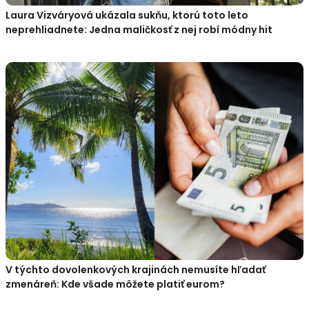
Laura Vizváryová ukázala sukňu, ktorú toto leto
neprehliadnete: Jedna maličkosť z nej robí módny hit
V týchto dovolenkových krajinách nemusíte hľadať
zmenáreň: Kde všade môžete platiť eurom?