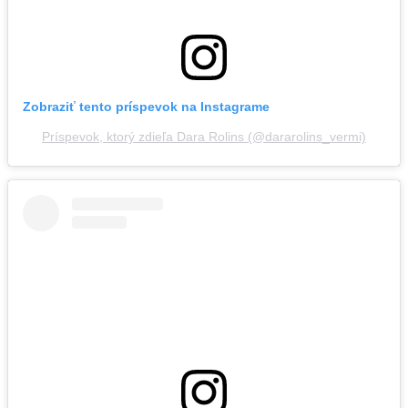
Zobraziť tento príspevok na Instagrame
Príspevok, ktorý zdieľa Dara Rolins (@dararolins_vermi)