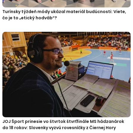
Turínsky týždeň módy ukázal materiál budúcnosti: Viete,
čo je to „etický hodváb“?
JOJ Šport prinesie vo štvrtok štvrťfinále MS hádzanárok
do 18 rokov: Slovenky vyzvú rovesníčky z Čiernej Hory