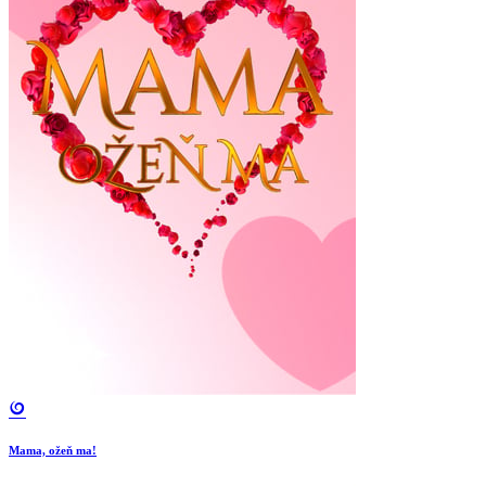
Mama, ožeň ma!