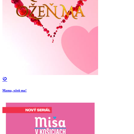
Mama, ožeň ma!