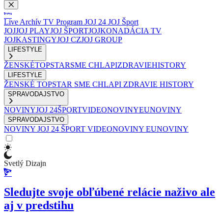
Live
Archív
TV Program
JOJ 24
JOJ Šport
JOJ
JOJ PLAY
JOJ ŠPORT
JOJKO
NADÁCIA TV
JOJ
KASTINGY
JOJ CZ
JOJ GROUP
LIFESTYLE
ŽENSKÉ
TOPSTAR
SME CHLAPI
ZDRAVIE
HISTORY
LIFESTYLE
ŽENSKÉ
TOPSTAR
SME CHLAPI
ZDRAVIE
HISTORY
SPRAVODAJSTVO
NOVINY
JOJ 24
ŠPORT
VIDEONOVINY
EUNOVINY
SPRAVODAJSTVO
NOVINY
JOJ 24
ŠPORT
VIDEONOVINY
EUNOVINY
Svetlý Dizajn
Sledujte svoje obľúbené relácie naživo ale
aj v predstihu