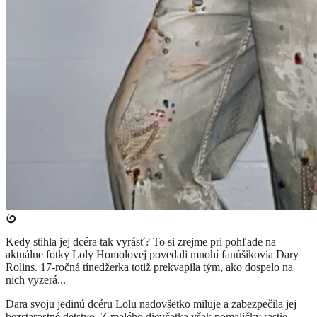
Kedy stihla jej dcéra tak vyrásť? To si zrejme pri pohľade na
aktuálne fotky Loly Homolovej povedali mnohí fanúšikovia Dary
Rolins. 17-ročná tínedžerka totiž prekvapila tým, ako dospelo na
nich vyzerá...
Dara svoju jedinú dcéru Lolu nadovšetko miluje a zabezpečila jej
bezstarostné detstvo. Z malého dievčatka však pomaličky rastie