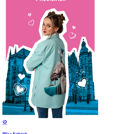
Miša v Košiciach