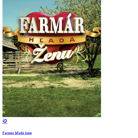
Farmár hľadá ženu