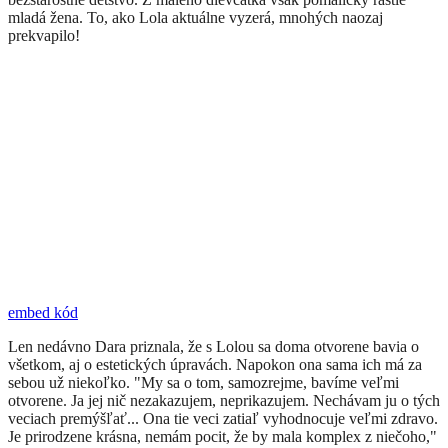
mladá žena. To, ako Lola aktuálne vyzerá, mnohých naozaj
prekvapilo!
embed kód
​Len nedávno Dara priznala, že s Lolou sa doma otvorene bavia o
všetkom, aj o estetických úpravách. Napokon ona sama ich má za
sebou už niekoľko. "My sa o tom, samozrejme, bavíme veľmi
otvorene. Ja jej nič nezakazujem, neprikazujem. Nechávam ju o tých
veciach premýšľať... Ona tie veci zatiaľ vyhodnocuje veľmi zdravo.
Je prirodzene krásna, nemám pocit, že by mala komplex z niečoho,"