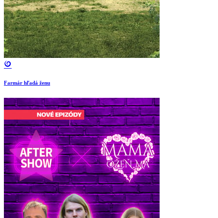
Farmár hľadá ženu