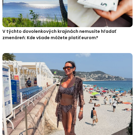
V týchto dovolenkových krajinách nemusíte hľadať
zmenáreň: Kde všade môžete platiť eurom?