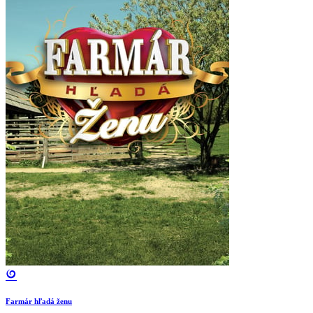
Farmár hľadá ženu