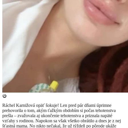
Ráchel Karnižová opäť šokuje! Len pred pár dňami úprimne
prehovorila o tom, akým ťažkým obdobím si počas tehotenstva
prešla – zvažovala aj ukončenie tehotenstva a priznala napäté
vzťahy s rodinou. Napokon sa však všetko obrátilo a dnes je z nej
šťastná mama. No nikto nečakal, že už týždeň po pôrode ukáže