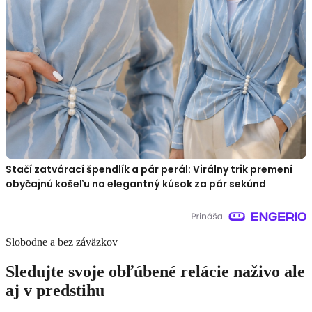
Stačí zatvárací špendlík a pár perál: Virálny trik premení
obyčajnú košeľu na elegantný kúsok za pár sekúnd
Slobodne a bez záväzkov
Sledujte svoje obľúbené relácie naživo ale
aj v predstihu