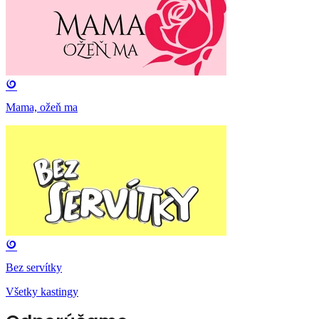
Mama, ožeň ma
Bez servítky
Všetky kastingy