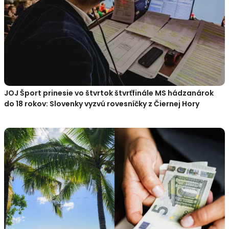
JOJ Šport prinesie vo štvrtok štvrťfinále MS hádzanárok
do 18 rokov: Slovenky vyzvú rovesníčky z Čiernej Hory