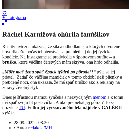
+1
fotografia
Ráchel Karnižová ohúrila fanúšikov
Reality hviezda ukázala, že sila a odhodlanie, o ktorých otvorene
hovorila ešte počas tehotenstva, sa premietli aj do jej fyzickej
kondície. Na Instagrame sa predviedla v športovom outfite – a
bruško
, ktoré väčšina čerstvých mám skrýva, ona hrdo odhalila.
„Môže mať žena späť 6pack týždeň po pôrode?!“
pýta sa jej
priateľ. Zatiaľ čo väčšina mamičiek v tomto období rieši plienky a
prebdené noci, ona ukázala, že má späť bruško ako z reklamy na
zdravý životný štýl.
Dnes je šťastnou mamou synčeka s nezvyčajným
menom
a k tomu
má späť svoju fit postavičku. A ako prebiehal jej pôrod? To sa
dozviete
TU
.
Fotku jej vyrysovaného tela nájdete v GALÉRII
vyššie.
28.09.2025 - 08:20
•
Autor
redakcia/MH