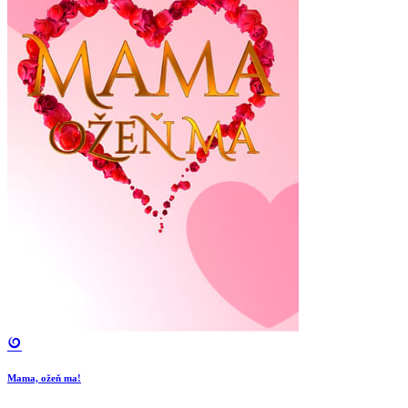
Mama, ožeň ma!