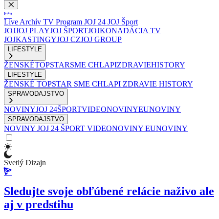
Live
Archív
TV Program
JOJ 24
JOJ Šport
JOJ
JOJ PLAY
JOJ ŠPORT
JOJKO
NADÁCIA TV
JOJ
KASTINGY
JOJ CZ
JOJ GROUP
LIFESTYLE
ŽENSKÉ
TOPSTAR
SME CHLAPI
ZDRAVIE
HISTORY
LIFESTYLE
ŽENSKÉ
TOPSTAR
SME CHLAPI
ZDRAVIE
HISTORY
SPRAVODAJSTVO
NOVINY
JOJ 24
ŠPORT
VIDEONOVINY
EUNOVINY
SPRAVODAJSTVO
NOVINY
JOJ 24
ŠPORT
VIDEONOVINY
EUNOVINY
Svetlý Dizajn
Sledujte svoje obľúbené relácie naživo ale
aj v predstihu