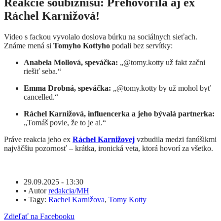
Reakcie šoubiznisu: Prehovorila aj ex
Ráchel Karnižová!
Video s fackou vyvolalo doslova búrku na sociálnych sieťach.
Známe mená si
Tomyho Kottyho
podali bez servítky:
Anabela Mollová, speváčka:
„@tomy.kotty už fakt začni
riešiť seba.“
Emma Drobná, speváčka:
„@tomy.kotty by už mohol byť
cancelled.“
Ráchel Karnižová, influencerka a jeho bývalá partnerka:
„Tomáš povie, že to je ai.“
Práve reakcia jeho ex
Ráchel Karnižovej
vzbudila medzi fanúšikmi
najväčšiu pozornosť – krátka, ironická veta, ktorá hovorí za všetko.
29.09.2025 - 13:30
•
Autor
redakcia/MH
•
Tagy:
Rachel Karnižova
,
Tomy Kotty
Zdieľať na Facebooku