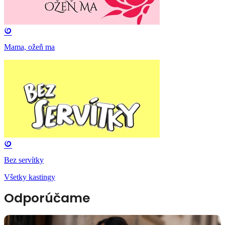
Mama, ožeň ma
Bez servítky
Všetky kastingy
Odporúčame