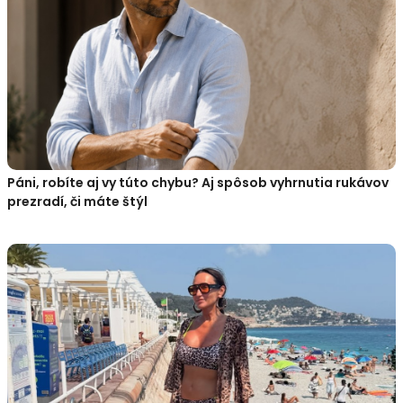
Páni, robíte aj vy túto chybu? Aj spôsob vyhrnutia rukávov
prezradí, či máte štýl