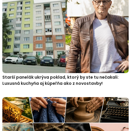
Starší panelák ukrýva poklad, ktorý by ste tu nečakali:
Luxusná kuchyňa aj kúpeľňa ako z novostavby!