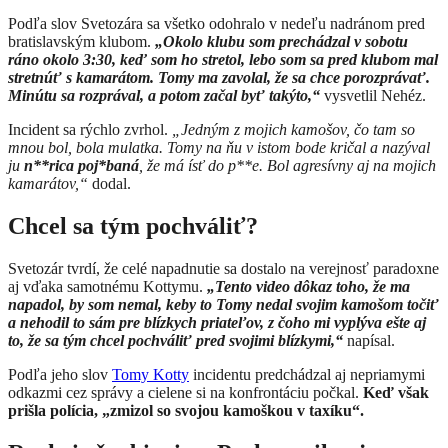
Podľa slov Svetozára sa všetko odohralo v nedeľu nadránom pred
bratislavským klubom.
„Okolo klubu som prechádzal v sobotu
ráno okolo 3:30, keď som ho stretol, lebo som sa pred klubom mal
stretnúť s kamarátom. Tomy ma zavolal, že sa chce porozprávať.
Minútu sa rozprával, a potom začal byť takýto,“
vysvetlil Nehéz.
Incident sa rýchlo zvrhol.
„Jedným z mojich kamošov, čo tam so
mnou bol, bola mulatka. Tomy na ňu v istom bode kričal a nazýval
ju
n**rica poj*baná
, že má ísť do p**e. Bol agresívny aj na mojich
kamarátov,“
dodal.
Chcel sa tým pochváliť?
Svetozár tvrdí, že celé napadnutie sa dostalo na verejnosť paradoxne
aj vďaka samotnému Kottymu.
„Tento video dôkaz toho, že ma
napadol, by som nemal, keby to Tomy nedal svojim kamošom točiť
a nehodil to sám pre blízkych priateľov, z čoho mi vyplýva ešte aj
to, že sa tým chcel pochváliť pred svojimi blízkymi,“
napísal.
Podľa jeho slov
Tomy Kotty
incidentu predchádzal aj nepriamymi
odkazmi cez správy a cielene si na konfrontáciu počkal.
Keď však
prišla polícia, „zmizol so svojou kamoškou v taxíku“.