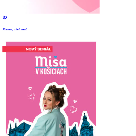
Mama, ožeň ma!