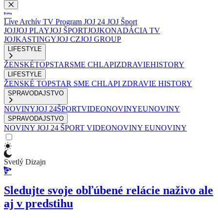
Live
Archív
TV Program
JOJ 24
JOJ Šport
JOJ
JOJ PLAY
JOJ ŠPORT
JOJKO
NADÁCIA TV
JOJ
KASTINGY
JOJ CZ
JOJ GROUP
LIFESTYLE
ŽENSKÉ
TOPSTAR
SME CHLAPI
ZDRAVIE
HISTORY
LIFESTYLE
ŽENSKÉ
TOPSTAR
SME CHLAPI
ZDRAVIE
HISTORY
SPRAVODAJSTVO
NOVINY
JOJ 24
ŠPORT
VIDEONOVINY
EUNOVINY
SPRAVODAJSTVO
NOVINY
JOJ 24
ŠPORT
VIDEONOVINY
EUNOVINY
Svetlý Dizajn
Sledujte svoje obľúbené relácie naživo ale
aj v predstihu