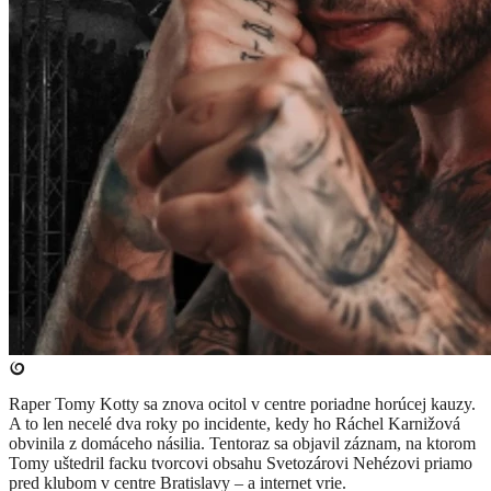
Raper Tomy Kotty sa znova ocitol v centre poriadne horúcej kauzy.
A to len necelé dva roky po incidente, kedy ho Ráchel Karnižová
obvinila z domáceho násilia. Tentoraz sa objavil záznam, na ktorom
Tomy uštedril facku tvorcovi obsahu Svetozárovi Nehézovi priamo
pred klubom v centre Bratislavy – a internet vrie.