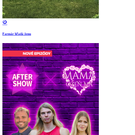
Farmár hľadá ženu