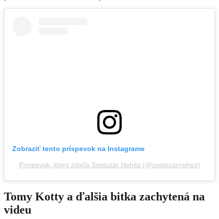
Zobraziť tento príspevok na Instagrame
Príspevok, ktorý zdieľa Svetozár Nehéz (@svetozarnehez)
Tomy Kotty a ďalšia bitka zachytená na
videu