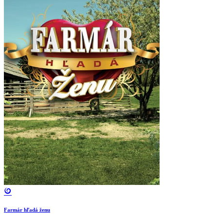
Farmár hľadá ženu