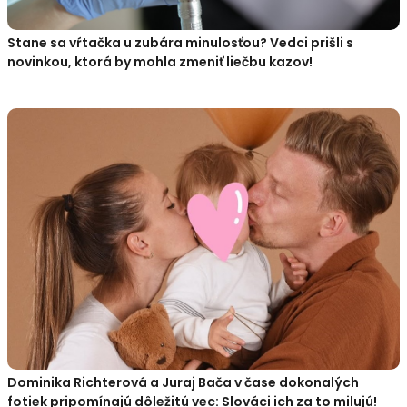
Stane sa vŕtačka u zubára minulosťou? Vedci prišli s
novinkou, ktorá by mohla zmeniť liečbu kazov!
Dominika Richterová a Juraj Bača v čase dokonalých
fotiek pripomínajú dôležitú vec: Slováci ich za to milujú!