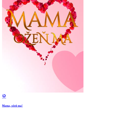
Mama, ožeň ma!