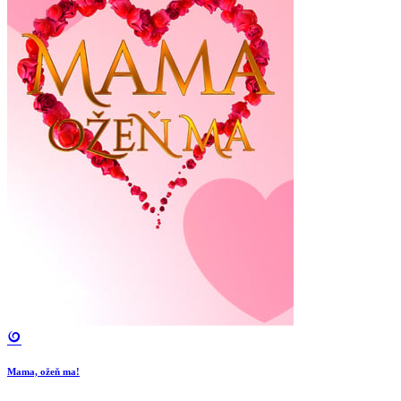
Mama, ožeň ma!