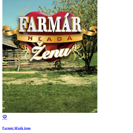
Farmár hľadá ženu