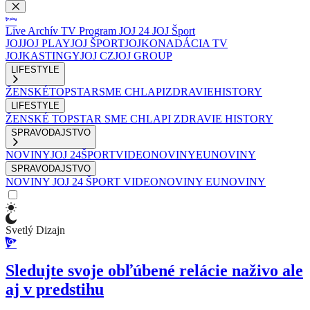
Live
Archív
TV Program
JOJ 24
JOJ Šport
JOJ
JOJ PLAY
JOJ ŠPORT
JOJKO
NADÁCIA TV
JOJ
KASTINGY
JOJ CZ
JOJ GROUP
LIFESTYLE
ŽENSKÉ
TOPSTAR
SME CHLAPI
ZDRAVIE
HISTORY
LIFESTYLE
ŽENSKÉ
TOPSTAR
SME CHLAPI
ZDRAVIE
HISTORY
SPRAVODAJSTVO
NOVINY
JOJ 24
ŠPORT
VIDEONOVINY
EUNOVINY
SPRAVODAJSTVO
NOVINY
JOJ 24
ŠPORT
VIDEONOVINY
EUNOVINY
Svetlý Dizajn
Sledujte svoje obľúbené relácie naživo ale
aj v predstihu