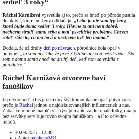
sedieť 3 roky“
Ráchel Karnižová
vysvetlila aj to, prečo sa hneď po pôrode pustila
do aktivít, ktoré iné ženy odkladajú.
„Lebo ja nie som typ ženy,
ktorá bude doma sedieť 3 roky. Hlavne to ani neni dobré,
nechcem stratiť samu seba a mať psychické problémy. Chcem
robiť stále to, čo ma baví a nechcem byť len mama.“
Dodala, že už druhý
deň po návrate
z pôrodnice bola opäť v
pohybe:
„Ja som myslela, že prvé 3 týždne ani von nevyleziem. Išla
som z domu sama hneď na druhý deň, keď som sa vrátila z
pôrodnice.“
Ráchel Karnižová otvorene baví
fanúšikov
Jej otvorenosť a bezprostredný štýl komunikácie opäť potvrdzuje,
prečo je
Ráchel
jednou z najdiskutovanejších influenceriek u nás.
Zatiaľ čo mnohé mamičky skrývajú realitu za dokonalé fotky, ona ju
bez servítky servíruje rovno svojim fanúšikom – a tí to očividne
milujú.
30.09.2025 - 12:30
•
Autor
redakcia/MH