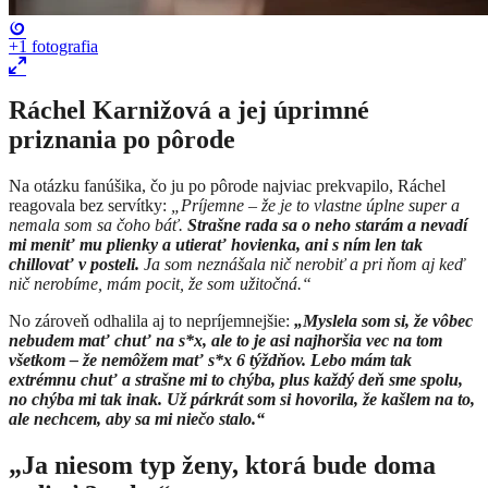
+1
fotografia
Ráchel Karnižová a jej úprimné
priznania po pôrode
Na otázku fanúšika, čo ju po pôrode najviac prekvapilo, Ráchel
reagovala bez servítky:
„Príjemne – že je to vlastne úplne super a
nemala som sa čoho báť.
Strašne rada sa o neho starám a nevadí
mi meniť mu plienky a utierať hovienka, ani s ním len tak
chillovať v posteli.
Ja som neznášala nič nerobiť a pri ňom aj keď
nič nerobíme, mám pocit, že som užitočná.“
No zároveň odhalila aj to nepríjemnejšie:
„Myslela som si, že vôbec
nebudem mať chuť na s*x, ale to je asi najhoršia vec na tom
všetkom – že nemôžem mať s*x 6 týždňov. Lebo mám tak
extrémnu chuť a strašne mi to chýba, plus každý deň sme spolu,
no chýba mi tak inak. Už párkrát som si hovorila, že kašlem na to,
ale nechcem, aby sa mi niečo stalo.“
„Ja niesom typ ženy, ktorá bude doma