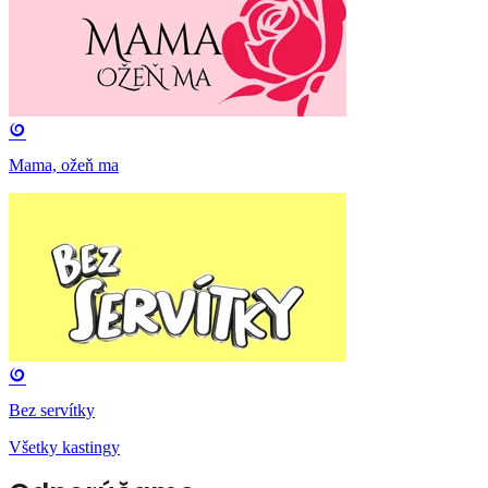
Mama, ožeň ma
Bez servítky
Všetky kastingy