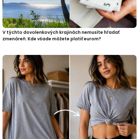
V týchto dovolenkových krajinách nemusíte hľadať
zmenáreň: Kde všade môžete platiť eurom?