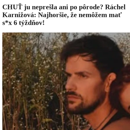
CHUŤ ju neprešla ani po pôrode? Ráchel
Karnižová: Najhoršie, že nemôžem mať
s*x 6 týždňov!