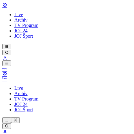
Live
Archív
TV Program
JOJ 24
JOJ Šport
Live
Archív
TV Program
JOJ 24
JOJ Šport