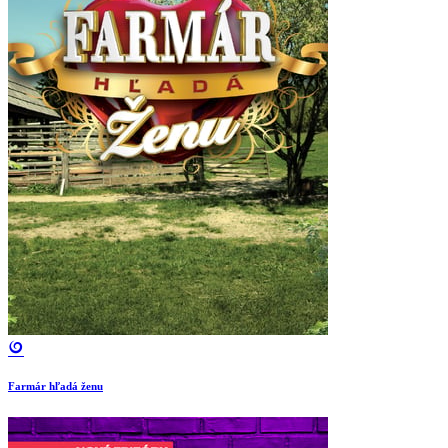
Farmár hľadá ženu