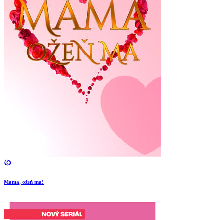
Mama, ožeň ma!