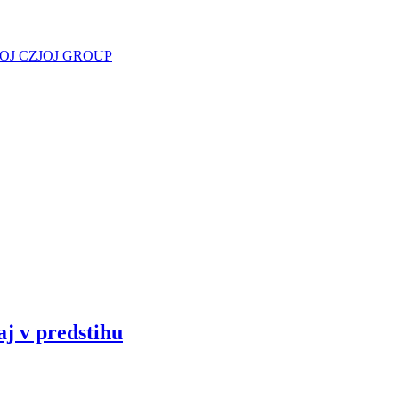
JOJ CZ
JOJ GROUP
aj v predstihu