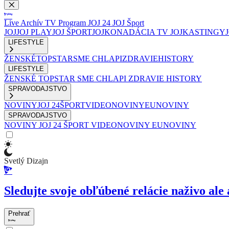
Live
Archív
TV Program
JOJ 24
JOJ Šport
JOJ
JOJ PLAY
JOJ ŠPORT
JOJKO
NADÁCIA TV JOJ
KASTINGY
LIFESTYLE
ŽENSKÉ
TOPSTAR
SME CHLAPI
ZDRAVIE
HISTORY
LIFESTYLE
ŽENSKÉ
TOPSTAR
SME CHLAPI
ZDRAVIE
HISTORY
SPRAVODAJSTVO
NOVINY
JOJ 24
ŠPORT
VIDEONOVINY
EUNOVINY
SPRAVODAJSTVO
NOVINY
JOJ 24
ŠPORT
VIDEONOVINY
EUNOVINY
Svetlý Dizajn
Sledujte svoje obľúbené relácie naživo ale 
Prehrať