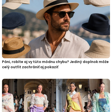
Páni, robíte aj vy túto módnu chybu? Jediný doplnok môže
celý outfit zachrániť aj pokaziť