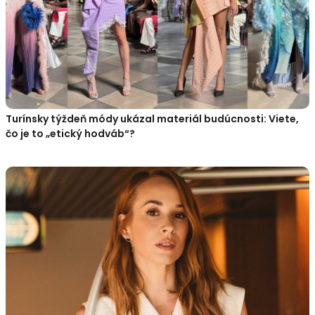
Turínsky týždeň módy ukázal materiál budúcnosti: Viete,
čo je to „etický hodváb“?