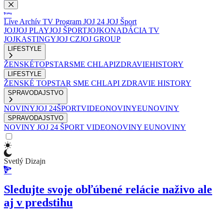
Live
Archív
TV Program
JOJ 24
JOJ Šport
JOJ
JOJ PLAY
JOJ ŠPORT
JOJKO
NADÁCIA TV
JOJ
KASTINGY
JOJ CZ
JOJ GROUP
LIFESTYLE
ŽENSKÉ
TOPSTAR
SME CHLAPI
ZDRAVIE
HISTORY
LIFESTYLE
ŽENSKÉ
TOPSTAR
SME CHLAPI
ZDRAVIE
HISTORY
SPRAVODAJSTVO
NOVINY
JOJ 24
ŠPORT
VIDEONOVINY
EUNOVINY
SPRAVODAJSTVO
NOVINY
JOJ 24
ŠPORT
VIDEONOVINY
EUNOVINY
Svetlý Dizajn
Sledujte svoje obľúbené relácie naživo ale
aj v predstihu