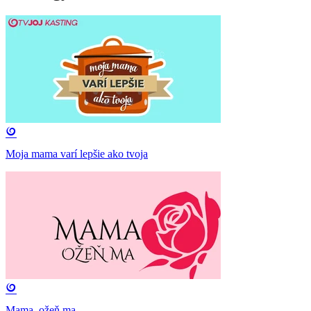
Moja mama varí lepšie ako tvoja
Mama, ožeň ma