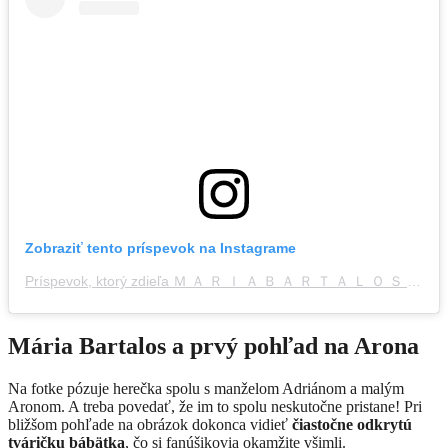
Zobraziť tento príspevok na Instagrame
Príspevok, ktorý zdieľa Ｍ Ａ Ｒ Ｉ Ａ Ｂ Ａ Ｒ Ｔ Ａ Ｌ Ｏ Ｓ (@maria.bartalos)
Mária Bartalos a prvý pohľad na Arona
Na fotke pózuje herečka spolu s manželom Adriánom a malým
Aronom. A treba povedať, že im to spolu neskutočne pristane! Pri
bližšom pohľade na obrázok dokonca vidieť
čiastočne odkrytú
tváričku bábätka
, čo si fanúšikovia okamžite všimli.