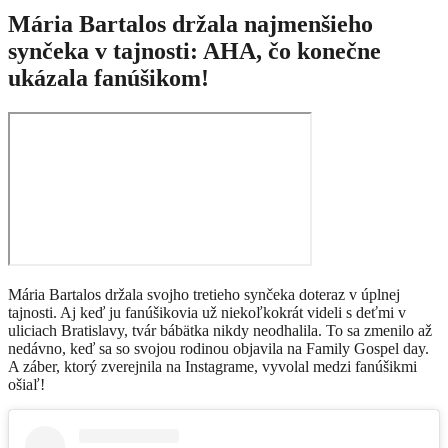
Mária Bartalos držala najmenšieho
synčeka v tajnosti: AHA, čo konečne
ukázala fanúšikom!
Mária Bartalos držala svojho tretieho synčeka doteraz v úplnej
tajnosti. Aj keď ju fanúšikovia už niekoľkokrát videli s deťmi v
uliciach Bratislavy, tvár bábätka nikdy neodhalila. To sa zmenilo až
nedávno, keď sa so svojou rodinou objavila na Family Gospel day.
A záber, ktorý zverejnila na Instagrame, vyvolal medzi fanúšikmi
ošiaľ!