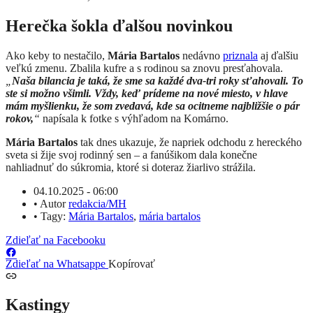
Herečka šokla ďalšou novinkou
Ako keby to nestačilo,
Mária Bartalos
nedávno
priznala
aj ďalšiu
veľkú zmenu. Zbalila kufre a s rodinou sa znovu presťahovala.
„
Naša bilancia je taká, že sme sa každé dva-tri roky sťahovali. To
ste si možno všimli. Vždy, keď prídeme na nové miesto, v hlave
mám myšlienku, že som zvedavá, kde sa ocitneme najbližšie o pár
rokov,
“
napísala k fotke s výhľadom na Komárno.
Mária Bartalos
tak dnes ukazuje, že napriek odchodu z hereckého
sveta si žije svoj rodinný sen – a fanúšikom dala konečne
nahliadnuť do súkromia, ktoré si doteraz žiarlivo strážila.
04.10.2025 - 06:00
•
Autor
redakcia/MH
•
Tagy:
Mária Bartalos
,
mária bartalos
Zdieľať na Facebooku
Zdieľať na Whatsappe
Kopírovať
Kastingy