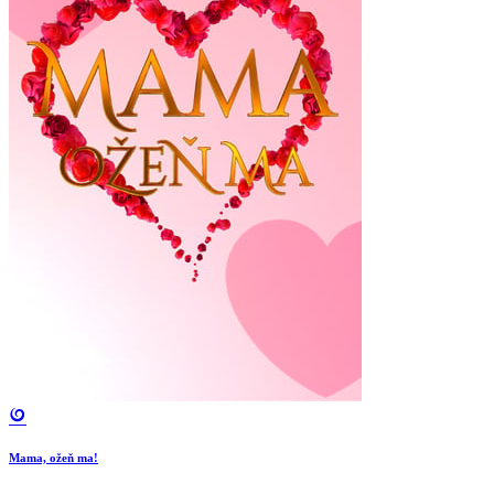
Mama, ožeň ma!