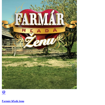
Farmár hľadá ženu