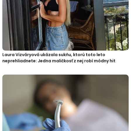
Laura Vizváryová ukázala sukňu, ktorú toto leto
neprehliadnete: Jedna maličkosť z nej robí módny hit