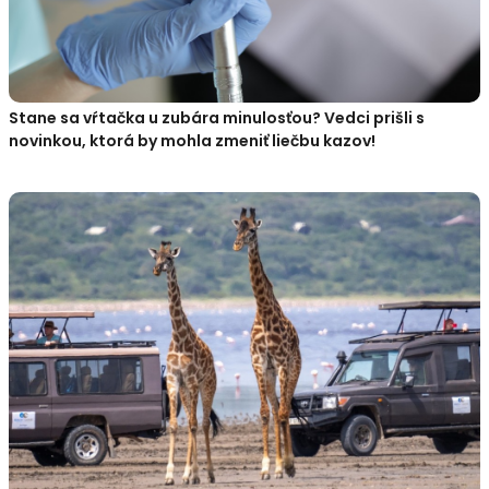
Stane sa vŕtačka u zubára minulosťou? Vedci prišli s
novinkou, ktorá by mohla zmeniť liečbu kazov!