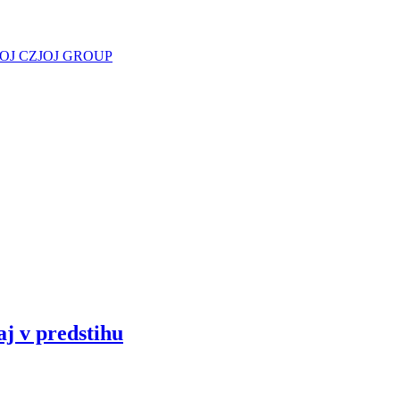
JOJ CZ
JOJ GROUP
aj v predstihu