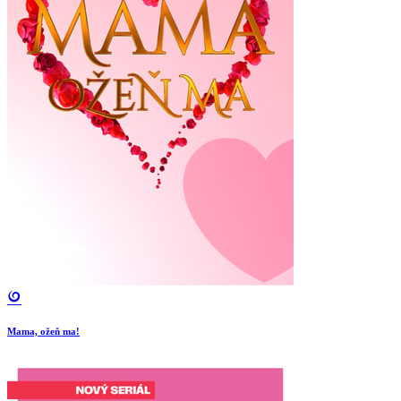
Mama, ožeň ma!