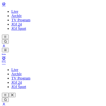
Live
Archív
TV Program
JOJ 24
JOJ Šport
Live
Archív
TV Program
JOJ 24
JOJ Šport