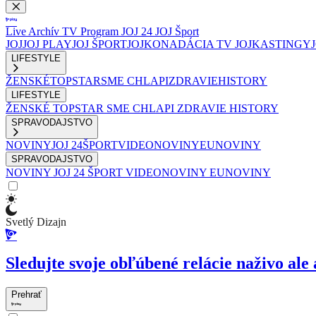
Live
Archív
TV Program
JOJ 24
JOJ Šport
JOJ
JOJ PLAY
JOJ ŠPORT
JOJKO
NADÁCIA TV JOJ
KASTINGY
LIFESTYLE
ŽENSKÉ
TOPSTAR
SME CHLAPI
ZDRAVIE
HISTORY
LIFESTYLE
ŽENSKÉ
TOPSTAR
SME CHLAPI
ZDRAVIE
HISTORY
SPRAVODAJSTVO
NOVINY
JOJ 24
ŠPORT
VIDEONOVINY
EUNOVINY
SPRAVODAJSTVO
NOVINY
JOJ 24
ŠPORT
VIDEONOVINY
EUNOVINY
Svetlý Dizajn
Sledujte svoje obľúbené relácie naživo ale 
Prehrať