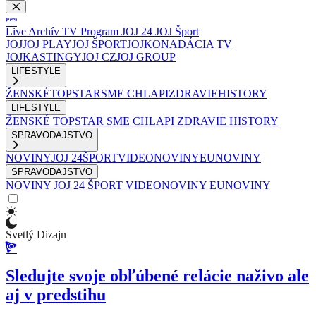
Live
Archív
TV Program
JOJ 24
JOJ Šport
JOJ
JOJ PLAY
JOJ ŠPORT
JOJKO
NADÁCIA TV
JOJ
KASTINGY
JOJ CZ
JOJ GROUP
LIFESTYLE
ŽENSKÉ
TOPSTAR
SME CHLAPI
ZDRAVIE
HISTORY
LIFESTYLE
ŽENSKÉ
TOPSTAR
SME CHLAPI
ZDRAVIE
HISTORY
SPRAVODAJSTVO
NOVINY
JOJ 24
ŠPORT
VIDEONOVINY
EUNOVINY
SPRAVODAJSTVO
NOVINY
JOJ 24
ŠPORT
VIDEONOVINY
EUNOVINY
Svetlý Dizajn
Sledujte svoje obľúbené relácie naživo ale
aj v predstihu