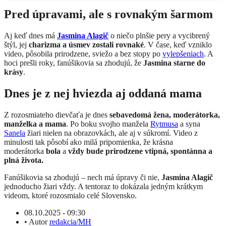
Pred úpravami, ale s rovnakým šarmom
Aj keď dnes má
Jasmina Alagič
o niečo plnšie pery a vycibrený
štýl, jej
charizma a úsmev zostali rovnaké
. V čase, keď vzniklo
video, pôsobila prirodzene, sviežo a bez stopy po
vylepšeniach
. A
hoci prešli roky, fanúšikovia sa zhodujú, že
Jasmina starne do
krásy
.
Dnes je z nej hviezda aj oddaná mama
Z rozosmiateho dievčaťa je dnes
sebavedomá žena, moderátorka,
manželka a mama
. Po boku svojho manžela
Rytmusa
a syna
Sanela
žiari nielen na obrazovkách, ale aj v súkromí. Video z
minulosti tak pôsobí ako milá pripomienka, že krásna
moderátorka
bola
a
vždy bude prirodzene vtipná, spontánna a
plná života.
Fanúšikovia sa zhodujú – nech má úpravy či nie,
Jasmina Alagič
jednoducho žiari vždy. A tentoraz to dokázala jedným krátkym
videom, ktoré rozosmialo celé Slovensko.
08.10.2025 - 09:30
•
Autor
redakcia/MH