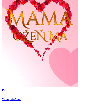
Mama, ožeň ma!