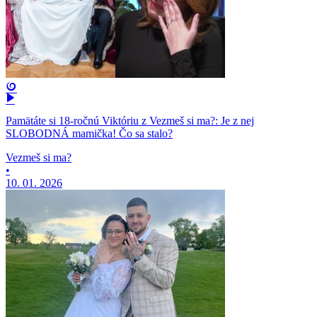
Pamätáte si 18-ročnú Viktóriu z Vezmeš si ma?: Je z nej
SLOBODNÁ mamička! Čo sa stalo?
Vezmeš si ma?
•
10. 01. 2026