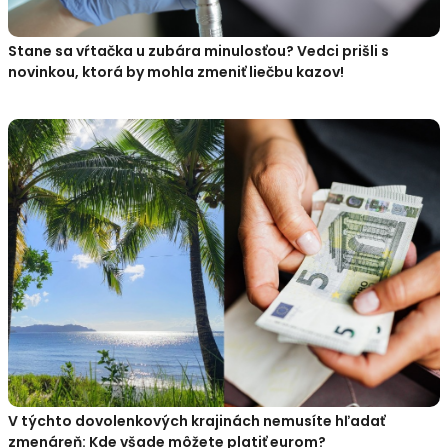
Stane sa vŕtačka u zubára minulosťou? Vedci prišli s
novinkou, ktorá by mohla zmeniť liečbu kazov!
V týchto dovolenkových krajinách nemusíte hľadať
zmenáreň: Kde všade môžete platiť eurom?