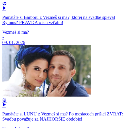
Pamätáte si Barboru z Vezmeš si ma?, ktorej na svadbe spieval
Rytmus? PRAVDA o ich vzťahu!
Vezmeš si ma?
•
09. 01. 2026
Pamätáte si LUNU z Vezmeš si ma? Po mesiacoch prišiel ZVRAT:
Svadbu považuje za NAJHORŠIE obdobie!