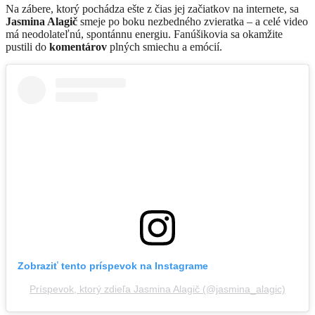
Na zábere, ktorý pochádza ešte z čias jej začiatkov na internete, sa
Jasmina Alagič
smeje po boku nezbedného zvieratka – a celé video
má neodolateľnú, spontánnu energiu. Fanúšikovia sa okamžite
pustili do
komentárov
plných smiechu a emócií.
Zobraziť tento príspevok na Instagrame
Príspevok, ktorý zdieľa Jasmina Alagič (@jasmina_alagic)