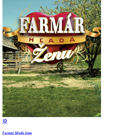
Farmár hľadá ženu