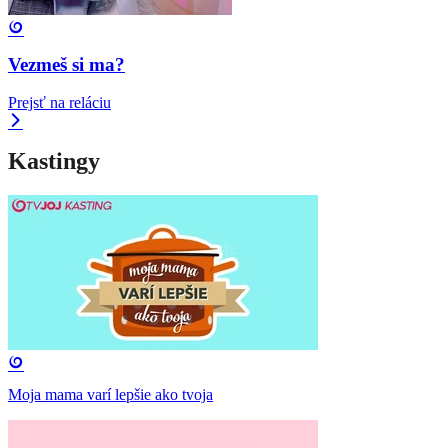
Vezmeš si ma?
Prejsť na reláciu
Kastingy
Moja mama varí lepšie ako tvoja