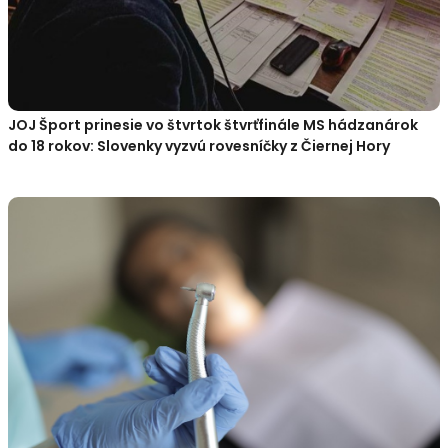
JOJ Šport prinesie vo štvrtok štvrťfinále MS hádzanárok
do 18 rokov: Slovenky vyzvú rovesníčky z Čiernej Hory