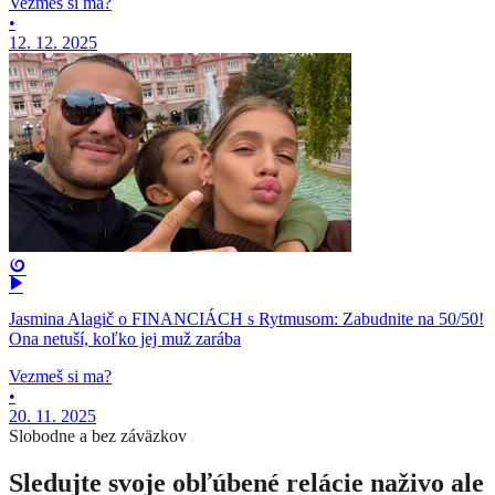
Vezmeš si ma?
•
12. 12. 2025
Jasmina Alagič o FINANCIÁCH s Rytmusom: Zabudnite na 50/50!
Ona netuší, koľko jej muž zarába
Vezmeš si ma?
•
20. 11. 2025
Slobodne a bez záväzkov
Sledujte svoje obľúbené relácie naživo ale