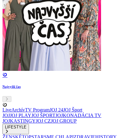
Najvyšší čas
Live
Archív
TV Program
JOJ 24
JOJ Šport
JOJ
JOJ PLAY
JOJ ŠPORT
JOJKO
NADÁCIA TV
JOJ
KASTINGY
JOJ CZ
JOJ GROUP
LIFESTYLE
ŽENSKÉ
TOPSTAR
SME CHLAPI
ZDRAVIE
HISTORY