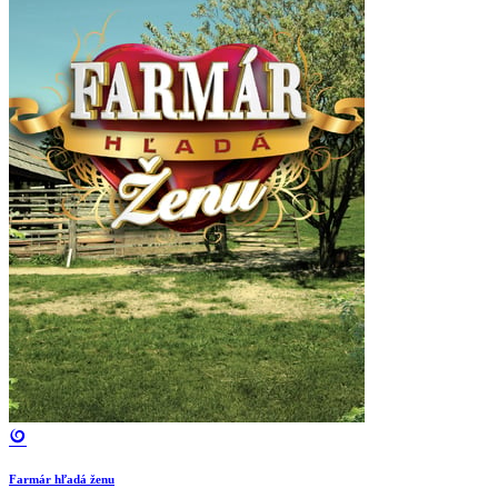
Farmár hľadá ženu