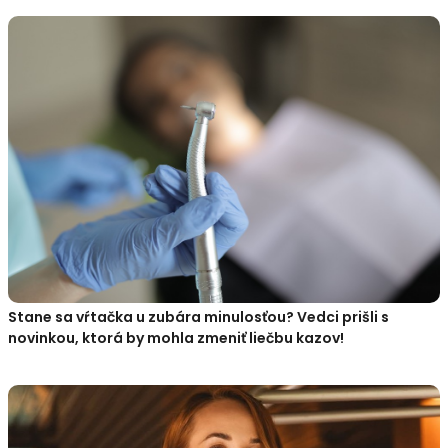
Stane sa vŕtačka u zubára minulosťou? Vedci prišli s
novinkou, ktorá by mohla zmeniť liečbu kazov!