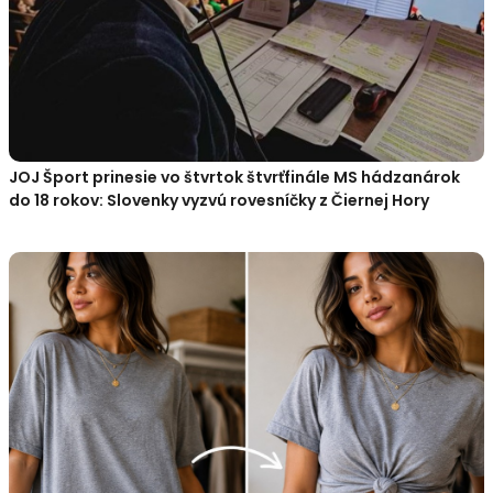
JOJ Šport prinesie vo štvrtok štvrťfinále MS hádzanárok
do 18 rokov: Slovenky vyzvú rovesníčky z Čiernej Hory