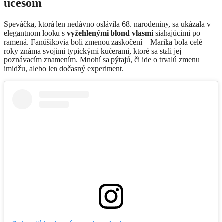
účesom
Speváčka, ktorá len nedávno oslávila 68. narodeniny, sa ukázala v
elegantnom looku s
vyžehlenými blond vlasmi
siahajúcimi po
ramená. Fanúšikovia boli zmenou zaskočení – Marika bola celé
roky známa svojimi typickými kučerami, ktoré sa stali jej
poznávacím znamením. Mnohí sa pýtajú, či ide o trvalú zmenu
imidžu, alebo len dočasný experiment.