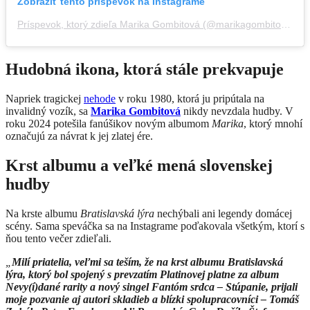
Zobraziť tento príspevok na Instagrame
Príspevok, ktorý zdieľa Marika Gombitová (@marikagombitovaofficiall)
Hudobná ikona, ktorá stále prekvapuje
Napriek tragickej
nehode
v roku 1980, ktorá ju pripútala na
invalidný vozík, sa
Marika Gombitová
nikdy nevzdala hudby. V
roku 2024 potešila fanúšikov novým albumom
Marika
, ktorý mnohí
označujú za návrat k jej zlatej ére.
Krst albumu a veľké mená slovenskej
hudby
Na krste albumu
Bratislavská lýra
nechýbali ani legendy domácej
scény. Sama speváčka sa na Instagrame poďakovala všetkým, ktorí s
ňou tento večer zdieľali.
„
Milí priatelia, veľmi sa teším, že na krst albumu Bratislavská
lýra, ktorý bol spojený s prevzatím Platinovej platne za album
Nevy(í)dané rarity a nový singel Fantóm srdca – Stúpanie, prijali
moje pozvanie aj autori skladieb a blízki spolupracovníci – Tomáš