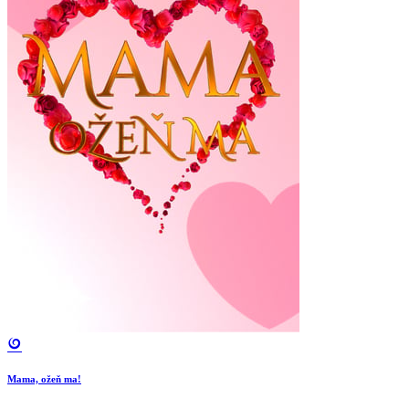
Mama, ožeň ma!