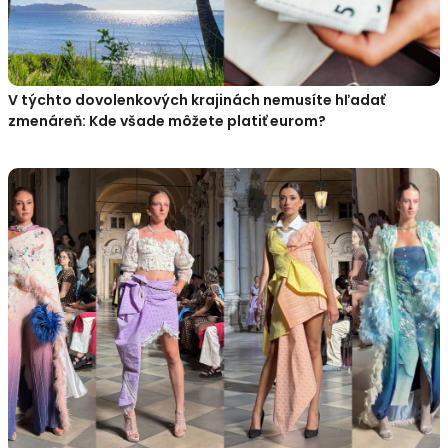
V týchto dovolenkových krajinách nemusíte hľadať
zmenáreň: Kde všade môžete platiť eurom?