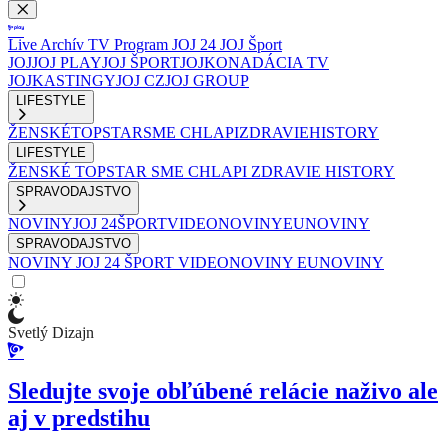
Live
Archív
TV Program
JOJ 24
JOJ Šport
JOJ
JOJ PLAY
JOJ ŠPORT
JOJKO
NADÁCIA TV
JOJ
KASTINGY
JOJ CZ
JOJ GROUP
LIFESTYLE
ŽENSKÉ
TOPSTAR
SME CHLAPI
ZDRAVIE
HISTORY
LIFESTYLE
ŽENSKÉ
TOPSTAR
SME CHLAPI
ZDRAVIE
HISTORY
SPRAVODAJSTVO
NOVINY
JOJ 24
ŠPORT
VIDEONOVINY
EUNOVINY
SPRAVODAJSTVO
NOVINY
JOJ 24
ŠPORT
VIDEONOVINY
EUNOVINY
Svetlý Dizajn
Sledujte svoje obľúbené relácie naživo ale
aj v predstihu