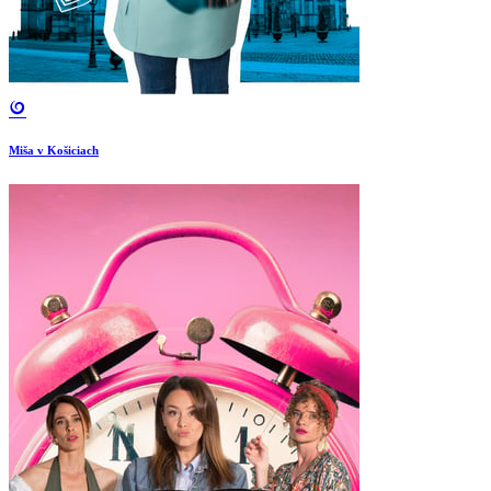
Miša v Košiciach