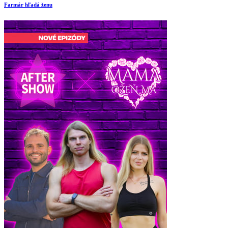
Farmár hľadá ženu