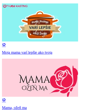
Moja mama varí lepšie ako tvoja
Mama, ožeň ma