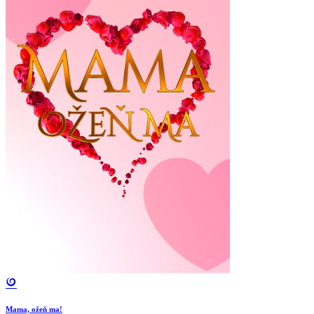
Mama, ožeň ma!