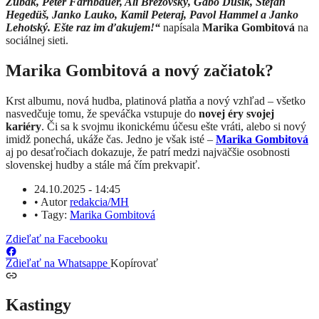
Zubák, Peter Farnbauer, Ali Brezovský, Gabo Dušík, Štefan
Hegedüš, Janko Lauko, Kamil Peteraj, Pavol Hammel a Janko
Lehotský. Ešte raz im ďakujem!“
napísala
Marika Gombitová
na
sociálnej sieti.
Marika Gombitová a nový začiatok?
Krst albumu, nová hudba, platinová platňa a nový vzhľad – všetko
nasvedčuje tomu, že speváčka vstupuje do
novej éry svojej
kariéry
. Či sa k svojmu ikonickému účesu ešte vráti, alebo si nový
imidž ponechá, ukáže čas. Jedno je však isté –
Marika Gombitová
aj po desaťročiach dokazuje, že patrí medzi najväčšie osobnosti
slovenskej hudby a stále má čím prekvapiť.
24.10.2025 - 14:45
•
Autor
redakcia/MH
•
Tagy:
Marika Gombitová
Zdieľať na Facebooku
Zdieľať na Whatsappe
Kopírovať
Kastingy